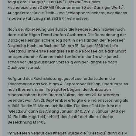
folgte am 11. August 1939 FMS "Glettkau" mit dem
Fischereizeichen DZG VIII (Baunummer 80 der Danziger Werft).
Ausgerüstet für die Treib- und Schleppnetzfischerei, war dieses
moderne Fahrzeug mit 352 BRT vermessen.
Nach der Ablieferung überführte die Reederei den Trawler nach
dem zukünftigen Einsatzhafen Cuxhaven. Die Bereederung der
Danziger Heringsfischerei lag dort in den Händen der "Nordsee"
Deutsche Hochseefischerei AG. Am 15. August 1939 trat die
"Glettkau" ihre erste Heringsreise in die Nordsee an. Nach Erhalt
entsprechender Warnnachrichten kehrte der Trawler jedoch
schon vor Kriegsausbruch vorzeitig von der Fangreise nach
Cuxhaven zurück.
Aufgrund des Reichsleistungsgesetzes forderte dann die
Kriegsmarine das Schiff am 4. September 1939 an, überführte es
nach Bremen. Einen Tag später begann der Umbau zum
Minensuchboot beim Bremer Vulkan, der am 20. September
beendet war. Am 21. September erfolgte die Indienststellung als
M 1803 für die 18. Minensuchflottille. Für diese Flottille fuhr die
"Glettkau" dann bis Anfang Januar 1940. Am 7. Januar 1940 der
14. Flottille zugeteilt, erhielt das Schiff dort die taktische
Bezeichnung M 1408.
Im weiteren Verlauf des Krieges wurde die "Glettkau" dann als M