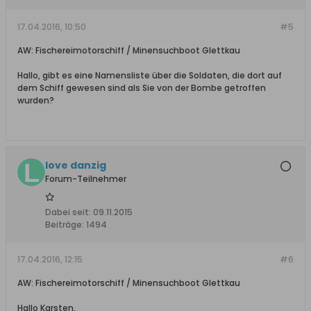
17.04.2016, 10:50
#5
AW: Fischereimotorschiff / Minensuchboot Glettkau
Hallo, gibt es eine Namensliste über die Soldaten, die dort auf
dem Schiff gewesen sind als Sie von der Bombe getroffen
wurden?
love danzig
Forum-Teilnehmer
Dabei seit:
09.11.2015
Beiträge:
1494
17.04.2016, 12:15
#6
AW: Fischereimotorschiff / Minensuchboot Glettkau
Hallo Karsten,