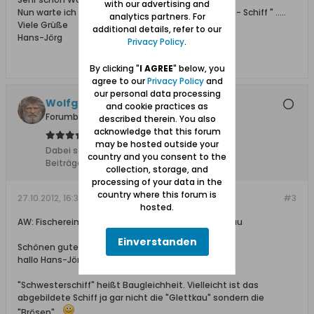
with our advertising and
Nun warte ich nur noch auf ein Photo vom " Brösen- Schiff " .....
analytics partners. For
Viele Grüße
additional details, refer to our
Hans-Jörg
Privacy Policy
.
By clicking "
I AGREE
" below, you
agree to our
Privacy Policy
and
our personal data processing
Wolfgang
and cookie practices as
Forumbetreiber
described therein. You also
acknowledge that this forum
may be hosted outside your
Dabei seit:
10.02.2008
country and you consent to the
Beiträge:
11627
collection, storage, and
processing of your data in the
country where this forum is
27.10.2012, 16:33
#3
hosted.
AW: Fischereimotorschiff / Minensuchboot Glettkau
Einverstanden
Schönen guten Abend,
hallo Hans-Jörg,
"Schwesterschiff" heißt Baugleichheit. Vielleicht ist das
abgebildete Schiff ja gar nicht die "Glettkau" sondern die
"Brösen"...