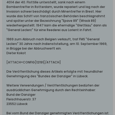
4014 der 40. Flottille unterstellt, sank nach einem
Bombentreffer in Rotterdam, wurde repariert und lag nach der
Invasion schwer beschädigt durch Minentreffer in Brest. Hier
wurde das Schiff von französischen Behörden beschlagnahmt
und später unter der Bezeichnung "Epave 89" (Wrack 89)
wiederhergestellt. 1947 kam die ehemalige "Glettkau" dann als
"General Leclerc" für eine Reederei aus Lorient in Fahrt.
1969 zum Abbruch nach Belgien verkauft, traf FMS "General
Leclerc" 30 Jahre nach Indienststellung, am 10. September 1969,
in Brügge bei der Abbruchwerft ein.
Dieter Kokot
[ATTACH=CONFIG]12191[/ATTACH]
Die Veröffentlichung dieses Artikels erfolgte mit freundlicher
Genehmigung des "Bundes der Danziger" in Lübeck.
Weitere Verwendungen / Veröffentlichungen bedürfen der
ausdrücklichen Genehmigung durch den Rechteinhaber:
Bund der Danziger
Fleischhauerstr. 37
23552 Lübeck
Bei vom Bund der Danziger genehmigten Veröffentlichungen ist