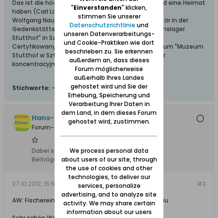
Das ist die höchste aller Gaben: Geborgen sein und eine Heimat
"
Einverstanden
" klicken,
haben (Carl Lange)
stimmen Sie unserer
Wolfgang Naujocks: Zertifizierter Führer und Volontär in der
Datenschutzrichtlinie
und
Gedenkstätte/Museum "Deutsches Konzentrationslager
unseren Datenverarbeitungs-
Stutthof" in Sztutowo
und Cookie-Praktiken wie dort
Certyfikowany przewodnik i wolontariusz po muzeum "Muzeum
beschrieben zu. Sie erkennen
Stutthof w Sztutowie - Niemiecki nazistowski obóz
außerdem an, dass dieses
koncentracyjny i zagłady"
Forum möglicherweise
außerhalb Ihres Landes
gehostet wird und Sie der
Stichworte:
-
Erhebung, Speicherung und
Verarbeitung Ihrer Daten in
dem Land, in dem dieses Forum
Hans-Joerg +, Ehrenmitglied
gehostet wird, zustimmen.
Forum-Teilnehmer
Dabei seit:
10.02.2008
We process personal data
Beiträge:
5206
about users of our site, through
the use of cookies and other
technologies, to deliver our
27.10.2012, 15:50
#2
services, personalize
advertising, and to analyze site
AW: Fischereimotorschiff / Minensuchboot Glettkau
activity. We may share certain
information about our users
Sehr schön Wolfgang