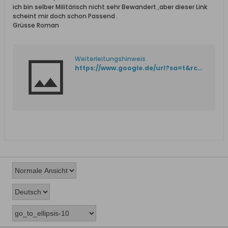
ich bin selber Militärisch nicht sehr Bewandert ,aber dieser Link
scheint mir doch schon Passend .
Grüsse Roman
Weiterleitungshinweis
https://www.google.de/url?sa=t&rct=j&q=&esrc=s&source=web&cd=1&cad=rja&uact=8&ved=0ahUKEwjV3eXcxJXMAhXLlSwKHfC-BHsQFggfMAA&url=http%3A%2F%2Fhistorisches-marinearchiv.de%2Fprojekte%2Fcrewlisten%2Fww2%2Feingabe.php&usg=AFQjCNFAY1LOKjc0F0y97Xq6oMNTUpaELg