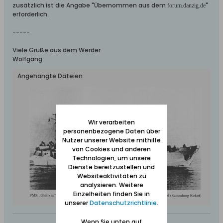
zusätzlich ist die Angabe "Übernommen aus dem
"
forum.danzig.de
erforderlich.
-----
Viele Grüße aus dem Werder
Wolfgang
Angehängte Dateien
Wir verarbeiten
personenbezogene Daten über
Nutzer unserer Website mithilfe
von Cookies und anderen
Technologien, um unsere
Dienste bereitzustellen und
Websiteaktivitäten zu
analysieren. Weitere
Einzelheiten finden Sie in
unserer
Datenschutzrichtlinie
.
Wenn Sie unten auf