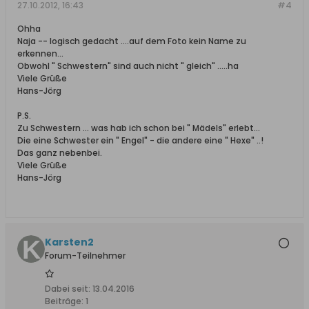
27.10.2012, 16:43
#4
Ohha
Naja -- logisch gedacht ....auf dem Foto kein Name zu
erkennen...
Obwohl " Schwestern" sind auch nicht " gleich" .....ha
Viele Grüße
Hans-Jörg
P.S.
Zu Schwestern ... was hab ich schon bei " Mädels" erlebt...
Die eine Schwester ein " Engel" - die andere eine " Hexe" ..!
Das ganz nebenbei.
Viele Grüße
Hans-Jörg
Karsten2
Forum-Teilnehmer
Dabei seit:
13.04.2016
Beiträge:
1