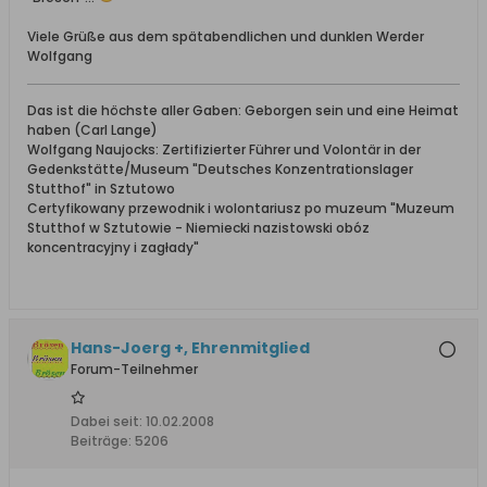
Viele Grüße aus dem spätabendlichen und dunklen Werder
Wolfgang
Das ist die höchste aller Gaben: Geborgen sein und eine Heimat
haben (Carl Lange)
Wolfgang Naujocks: Zertifizierter Führer und Volontär in der
Gedenkstätte/Museum "Deutsches Konzentrationslager
Stutthof" in Sztutowo
Certyfikowany przewodnik i wolontariusz po muzeum "Muzeum
Stutthof w Sztutowie - Niemiecki nazistowski obóz
koncentracyjny i zagłady"
Hans-Joerg +, Ehrenmitglied
Forum-Teilnehmer
Dabei seit:
10.02.2008
Beiträge:
5206