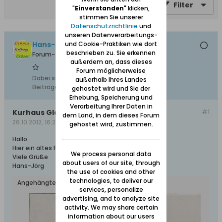
Filter
"
Einverstanden
" klicken,
stimmen Sie unserer
Datenschutzrichtlinie
und
unseren Datenverarbeitungs-
Hans-Joerg +, Ehrenmitglied
und Cookie-Praktiken wie dort
beschrieben zu. Sie erkennen
Forum-Teilnehmer
außerdem an, dass dieses
Forum möglicherweise
Dabei seit:
10.02.2008
außerhalb Ihres Landes
Beiträge:
5206
gehostet wird und Sie der
Erhebung, Speicherung und
Verarbeitung Ihrer Daten in
Kurhaus Glettkau
#1
dem Land, in dem dieses Forum
26.10.2012, 16:26
gehostet wird, zustimmen.
Hallo
Hier ein altes Photo ~ 1915 ?
We process personal data
Viele Grüße
about users of our site, through
Hans-Jörg
the use of cookies and other
technologies, to deliver our
Angehängte Dateien
services, personalize
advertising, and to analyze site
activity. We may share certain
information about our users