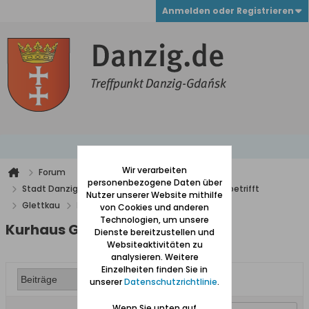
Anmelden oder Registrieren
Wir verarbeiten
Forum
personenbezogene Daten über
Stadt Danzig mit Vororten und alles was Danzig betrifft
Nutzer unserer Website mithilfe
Glettkau
Kurhaus Glettkau
von Cookies und anderen
Technologien, um unsere
Kurhaus Glettkau
Dienste bereitzustellen und
Websiteaktivitäten zu
analysieren. Weitere
Einzelheiten finden Sie in
unserer
Datenschutzrichtlinie
.
Wenn Sie unten auf