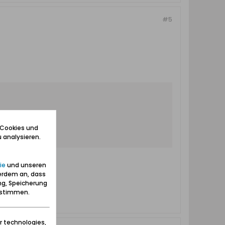
#5
 Cookies und
 analysieren.
ie
und unseren
erdem an, dass
ng, Speicherung
zustimmen.
r technologies,