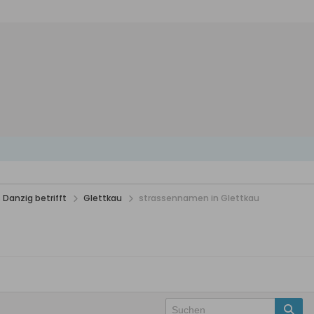
 Danzig betrifft
Glettkau
strassennamen in Glettkau