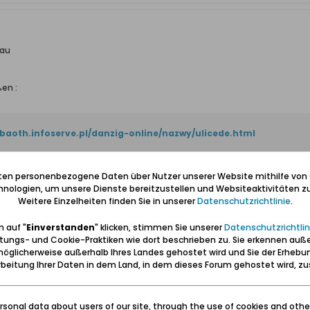
kau
ßen :
abaoth.infoserve.pl/danzig-online/nazwy/ulicede.html
iten personenbezogene Daten über Nutzer unserer Website mithilfe von
nologien, um unsere Dienste bereitzustellen und Websiteaktivitäten zu
Weitere Einzelheiten finden Sie in unserer
Datenschutzrichtlinie
.
 auf "
Einverstanden
" klicken, stimmen Sie unserer
Datenschutzrichtlin
tungs- und Cookie-Praktiken wie dort beschrieben zu. Sie erkennen auß
öglicherweise außerhalb Ihres Landes gehostet wird und Sie der Erhebu
beitung Ihrer Daten in dem Land, in dem dieses Forum gehostet wird, 
sonal data about users of our site, through the use of cookies and othe