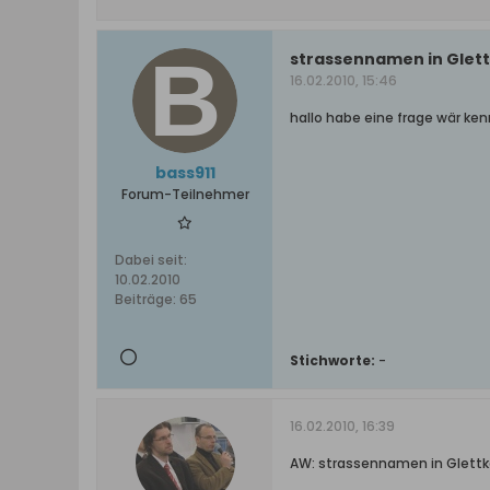
strassennamen in Glet
16.02.2010, 15:46
hallo habe eine frage wär ken
bass911
Forum-Teilnehmer
Dabei seit:
10.02.2010
Beiträge:
65
Stichworte:
-
16.02.2010, 16:39
AW: strassennamen in Glett