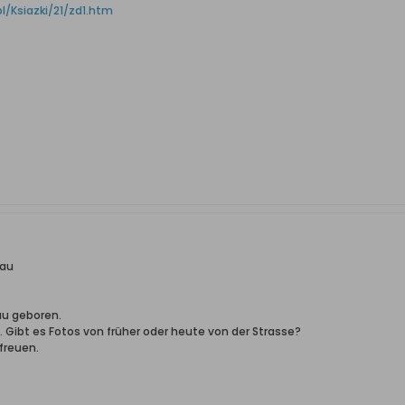
/Ksiazki/21/zd1.htm
kau
au geboren.
6. Gibt es Fotos von früher oder heute von der Strasse?
freuen.