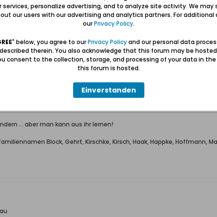
ur services, personalize advertising, and to analyze site activity. We may 
ut our users with our advertising and analytics partners. For additional d
kau
our
Privacy Policy
.
GREE
" below, you agree to our
Privacy Policy
and our personal data proces
 described therein. You also acknowledge that this forum may be hosted
apa.gdansk.gda.pl/Plan/Mapa.aspx
. Dort findest Du den heutigen Stadt
u consent to the collection, storage, and processing of your data in th
 auf englisch anzeigbar.
this forum is hosted.
Einverstanden
dern ... aber man kann aus ihr lernen!
miliennamen Block, Gehrt, Kirschke, Kirsch, Haak, Happke, Hoffmann, Mak
kau