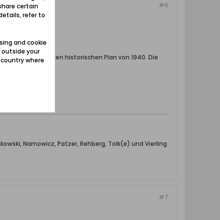
#6
share certain
etails, refer to
sing and cookie
 outside your
plan aber auch einen historischen Plan von 1940. Die
e country where
owski, Namowicz, Patzer, Rehberg, Tolk(e) und Vierling
#7