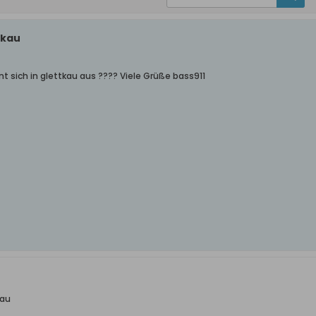
tkau
nt sich in glettkau aus ???? Viele Grüße bass911
kau