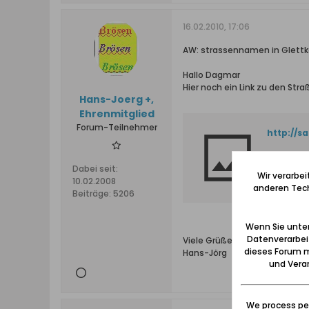
16.02.2010, 17:06
AW: strassennamen in Glett
Hallo Dagmar
Hier noch ein Link zu den Stra
Hans-Joerg +,
Ehrenmitglied
Forum-Teilnehmer
http://s
Dabei seit:
Wir verarbe
10.02.2008
anderen Tech
Beiträge:
5206
Wenn Sie unten
Datenverarbei
Viele Grüße
dieses Forum m
Hans-Jörg
und Verar
We process per