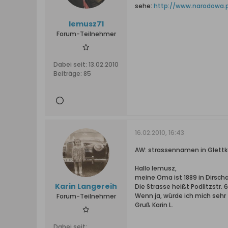
sehe:
http://www.narodowa.pl
lemusz71
Forum-Teilnehmer
Dabei seit:
13.02.2010
Beiträge:
85
16.02.2010, 16:43
AW: strassennamen in Glett
Hallo lemusz,
meine Oma ist 1889 in Dirsch
Karin Langereih
Die Strasse heißt Podlitzstr. 
Wenn ja, würde ich mich sehr 
Forum-Teilnehmer
Gruß Karin L.
Dabei seit: