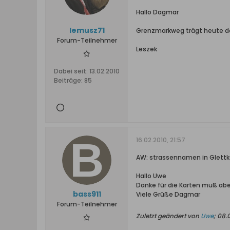
Hallo Dagmar
lemusz71
Grenzmarkweg trägt heute de
Forum-Teilnehmer
Leszek
Dabei seit:
13.02.2010
Beiträge:
85
16.02.2010, 21:57
AW: strassennamen in Glett
Hallo Uwe
Danke für die Karten muß abe
bass911
Viele Grüße Dagmar
Forum-Teilnehmer
Zuletzt geändert von
Uwe
;
08.0