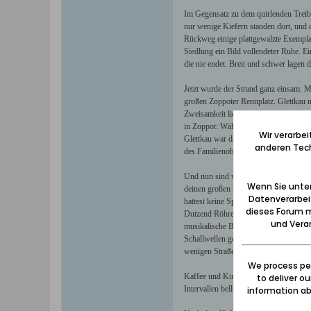
Im Gegensatz zu dem quirlenden Treib
nur wenige Kiefern standen dort, und 
Rückweg einige plattgewalzte Exemplar
Siedlung ein Bild vollendeter Ruhe. Ei
die nie endet. Breit und schwer lagen
Jetzt wurde der Strand ganz einsam. M
großen Zoppoter Rennplatz. Glettkau mi
Zweisamkeit liebten. In der Nähe des S
in Zoppot: Während dort am Nachmittag
Wir verarbe
Glettkau war das Bad der mittleren Bea
anderen Tech
des Familienoberhauptes übereinstimm
Und nun sind wir bei dir, du kleines,
Wenn Sie unten
deinen großen Fenstern, deiner Kolonn
Datenverarbei
hattest keine Sportwoche, keinen Blum
dieses Forum m
Dutzend Röhren, der von allen Gästen 
und Verar
musikalische Berieselung und war für 
Schallwellen gerieten, fielen tot aus 
wenigen Straßen Glettkaus atmeten über
We process per
Kaffee und Kuchen schmeckten uns im 
to deliver o
Intervallen bellten und schrieen sie a
information abo