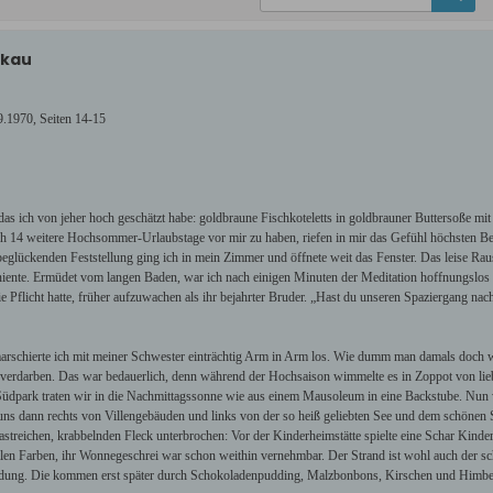
tkau
.1970, Seiten 14-15
das ich von jeher hoch geschätzt habe: goldbraune Fischkoteletts in goldbrauner Buttersoße mi
h 14 weitere Hochsommer-Urlaubstage vor mir zu haben, riefen in mir das Gefühl höchsten Be
 beglückenden Feststellung ging ich in mein Zimmer und öffnete weit das Fenster. Das leise Ra
iente. Ermüdet vom langen Baden, war ich nach einigen Minuten der Meditation hoffnungslos 
ie Pflicht hatte, früher aufzuwachen als ihr bejahrter Bruder. „Hast du unseren Spaziergang nac
arschierte ich mit meiner Schwester einträchtig Arm in Arm los. Wie dumm man damals doch w
 verdarben. Das war bedauerlich, denn während der Hochsaison wimmelte es in Zoppot von lie
Südpark traten wir in die Nachmittagssonne wie aus einem Mausoleum in eine Backstube. Nun 
uns dann rechts von Villengebäuden und links von der so heiß geliebten See und dem schönen St
rastreichen, krabbelnden Fleck unterbrochen: Vor der Kinderheimstätte spielte eine Schar Kin
 allen Farben, ihr Wonnegeschrei war schon weithin vernehmbar. Der Strand ist wohl auch der 
Kleidung. Die kommen erst später durch Schokoladenpudding, Malzbonbons, Kirschen und Himbe