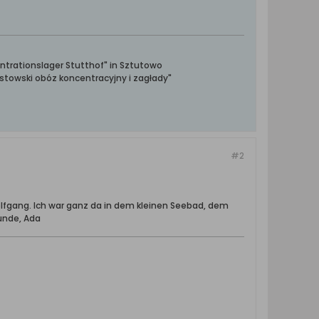
ntrationslager Stutthof" in Sztutowo
towski obóz koncentracyjny i zagłady"
#2
fgang. Ich war ganz da in dem kleinen Seebad, dem
unde, Ada