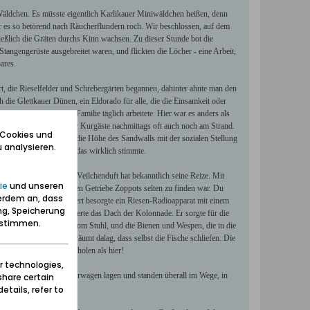
Wäldchen. Es müsste eigentlich Karlikauer Miniwäldchen heißen, denn
er es so betörend nach Räucherflundern roch. Wir beschlossen, auf dem
eßlich die Gräten durchs Kinn wachsen. Zu dieser Stunde bot die
tangengerüste ausgebreitet waren, und flickten die Löcher - eine Arbeit,
ares.
, die Rieselfelder und Schrebergärten begannen, dahinter ahnte man den
 die Glettkauer Dünen, ein Eldorado für alle, die die Einsamkeit oder
scheinbar die ganze Familie täglich arbeitete. Hier war es anders als
b, lagen die Glettkauer Kurgäste nachmittags oft auch noch am Strand.
 Cookies und
g darauf geachtet, dass die Höhe des Sandwalls mit der sozialen Stellung
 analysieren.
rüber entscheiden, ob das wirklich stimmte.
r Rose, doch auch der Veilchenduft hat bekanntlich seine Reize. Mit
ie
und unseren
und die im internationalen Getriebe Zoppots selten zu finden war. Du
erdem an, dass
ht hattest. Das Kurkonzert besorgte ein Riesen-Radioapparat mit einem
ng, Speicherung
n Bombenlautsprecher zierte das Dach der Kolonnade. Er sorgte für die
zustimmen.
chs schmetterte einen vom Stuhl, und die Bienen und Wespen, die in die
ühlenteich, der so verträumt dalag, dass selbst die Fische schliefen. Die
sser und preiswerter erholen als hier!
r technologies,
 sich, Hunde und Kinderwagen lagen und standen überall im Wege, in
share certain
etails, refer to