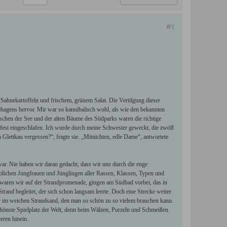
#1
t Sahnekartoffeln und frischem, grünem Salat. Die Vertilgung dieser
hagens hervor. Mir war so kannibalisch wohl, als wie den bekannten
uschen der See und der alten Bäume des Südparks waren die richtige
fest eingeschlafen. Ich wurde durch meine Schwester geweckt, die zwölf
h Glettkau vergessen?“, fragte sie. „Mitnichten, edle Dame“, antwortete
ar. Nie haben wir daran gedacht, dass wir uns durch die enge
blichen Jungfrauen und Jünglingen aller Rassen, Klassen, Typen und
waren wir auf der Strandpromenade, gingen am Südbad vorbei, das in
rand begleitet, der sich schon langsam leerte. Doch eine Strecke weiter
der im weichen Strandsand, den man so schön zu so vielem brauchen kann.
schönste Spielplatz der Welt, denn beim Wälzen, Purzeln und Schmeißen
eren hinein.