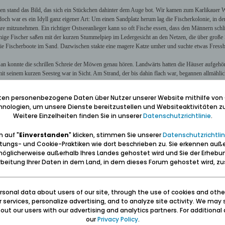
en stand das Bild, das sich ein Stückchen dahinter dem Auge bot. Wir kamen zum Karlikauer 
doch war es ein Idyll ganz eigener Art: Um einen Sandplatz herum lag die Fischerkolonie, in d
e mitzunehmen. Ein richtiger Ostseeanlieger kann so oft Fische essen, dass den Männern schli
nige Fischer saßen mit der kurzen Stummelpiep im Ledergesicht an den Netzen, die über große S
 die Fischerboote im Sand. Dazwischen stakte eine magere Katze umher und suchte etwas Fressb
an konnte die schrillen Schreie der Möwen genau hören. Landwärts hatten die Häuser aufgehört
t seinem kurzen Seesteg war in Sicht. Am Strand, der bis dahin flach war, begannen allmählich
tegs stand eine Anzahl Strandkörbe, umgeben von weiten, hohen Sandwällen, an deren Erhaltung 
 verhältnismäßig wenig Strandbetrieb war, weil es genug andere Zerstreuungsmöglichkeiten ga
iten personenbezogene Daten über Nutzer unserer Website mithilfe von
mten und Angestellten, und die wollten ihre Ruhe haben. Die Fama erzählt, es würde hier stren
nologien, um unsere Dienste bereitzustellen und Websiteaktivitäten zu
e. Bessere Kenner der Glettkauer Strandgesetze und ihrer Ausführungsbestimmungen mögen da
Weitere Einzelheiten finden Sie in unserer
Datenschutzrichtlinie
.
 weißes Kurhaus! Im Vergleich zu dem Zoppoter Prunkbau wirktest du wie ein Veilchen neben de
 auf "
Einverstanden
" klicken, stimmen Sie unserer
Datenschutzrichtlin
ade und dem Kaffeegarten davor strömtest du eine Gemütlichkeit aus, die ihresgleichen sucht, 
tungs- und Cookie-Praktiken wie dort beschrieben zu. Sie erkennen auß
enkorso und kein Feuerwerk, und doch wurdest du heftig geliebt, gerade, weil du das alles nic
öglicherweise außerhalb Ihres Landes gehostet wird und Sie der Erhebu
bestaunt wurde und das Heiligtum des Wirts war. Die Einstellung durfte nur er zelebrieren. Ei
beitung Ihrer Daten in dem Land, in dem dieses Forum gehostet wird, 
damalige Verhältnisse phantastisch laut und klar. Die Wiedergabe eines preußischen Armeemars
der Luft. Desto ruhiger war es hinter dem Kurhaus mit seinem kleinen, schattigen Park und dem M
all das gleiche Behagen. Jedes Haus schien dir zuzurufen: Tritt ein, nirgends kannst du dich be
sonal data about users of our site, through the use of cookies and othe
Kurhaus, wie immer, prima. Die Menschen waren braun und gut gelaunt, viele Gäste kannten
ur services, personalize advertising, and to analyze site activity. We may 
bwechselnd, was aber niemanden störte.
ut our users with our advertising and analytics partners. For additional d
our
Privacy Policy
.