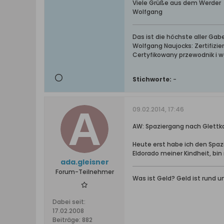
Viele Grüße aus dem Werder
Wolfgang
Das ist die höchste aller Ga
Wolfgang Naujocks: Zertifizi
Certyfikowany przewodnik i 
Stichworte:
-
09.02.2014, 17:46
AW: Spaziergang nach Glettk
Heute erst habe ich den Spa
Eldorado meiner Kindheit, bi
ada.gleisner
Forum-Teilnehmer
Was ist Geld? Geld ist rund un
Dabei seit:
17.02.2008
Beiträge:
882