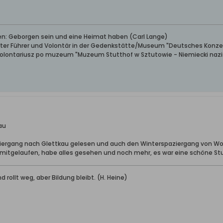
ben: Geborgen sein und eine Heimat haben (Carl Lange)
erter Führer und Volontär in der Gedenkstätte/Museum "Deutsches Konze
wolontariusz po muzeum "Muzeum Stutthof w Sztutowie - Niemiecki nazis
au
ziergang nach Glettkau gelesen und auch den Winterspaziergang von Wol
n mitgelaufen, habe alles gesehen und noch mehr, es war eine schöne St
d rollt weg, aber Bildung bleibt. (H. Heine)