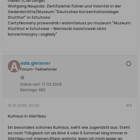
haben (Carl Lange)
Wolfgang Naujocks: Zertifizierter Führer und Volontär in der
Gedenkstätte/Museum "Deutsches Konzentrationslager
Stutthof" in Sztutowo
Certyfikowany przewodnik i wolontariusz po muzeum "Muzeum
Stutthof w Sztutowie - Niemiecki nazistowski obóz
koncentracyjny i zagłady"
ada.gleisner
Forum-Teilnehmer
Dabei seit:
17.02.2008
Beiträge:
882
19.10.2008, 00:00
#5
Kurhaus in Glettkau
Ein besonders schönes Kurhaus, sieht wie Jugendstil aus. Steht
es noch ?Obgleich ich als Kind 4 oder 5 Sommer lang immer in
Glettkau mit meinen Eltern wohnte, kann ich mich leider an