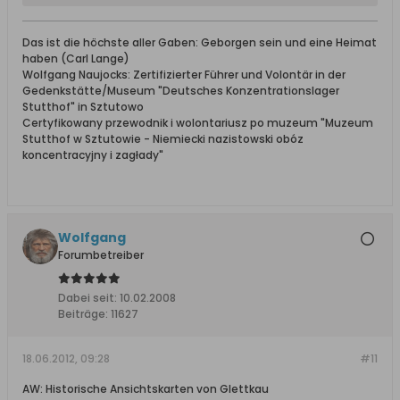
Das ist die höchste aller Gaben: Geborgen sein und eine Heimat
haben (Carl Lange)
Wolfgang Naujocks: Zertifizierter Führer und Volontär in der
Gedenkstätte/Museum "Deutsches Konzentrationslager
Stutthof" in Sztutowo
Certyfikowany przewodnik i wolontariusz po muzeum "Muzeum
Stutthof w Sztutowie - Niemiecki nazistowski obóz
koncentracyjny i zagłady"
Wolfgang
Forumbetreiber
Dabei seit:
10.02.2008
Beiträge:
11627
18.06.2012, 09:28
#11
AW: Historische Ansichtskarten von Glettkau