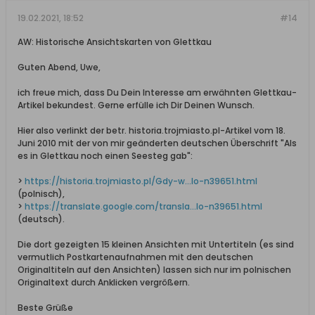
19.02.2021, 18:52
#14
AW: Historische Ansichtskarten von Glettkau
Guten Abend, Uwe,
ich freue mich, dass Du Dein Interesse am erwähnten Glettkau-
Artikel bekundest. Gerne erfülle ich Dir Deinen Wunsch.
Hier also verlinkt der betr. historia.trojmiasto.pl-Artikel vom 18.
Juni 2010 mit der von mir geänderten deutschen Überschrift "Als
es in Glettkau noch einen Seesteg gab":
>
https://historia.trojmiasto.pl/Gdy-w...lo-n39651.html
(polnisch),
>
https://translate.google.com/transla...lo-n39651.html
(deutsch).
Die dort gezeigten 15 kleinen Ansichten mit Untertiteln (es sind
vermutlich Postkartenaufnahmen mit den deutschen
Originaltiteln auf den Ansichten) lassen sich nur im polnischen
Originaltext durch Anklicken vergrößern.
Beste Grüße