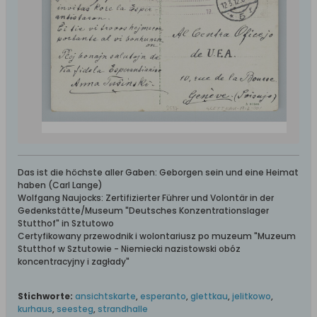
Das ist die höchste aller Gaben: Geborgen sein und eine Heimat
haben (Carl Lange)
Wolfgang Naujocks: Zertifizierter Führer und Volontär in der
Gedenkstätte/Museum "Deutsches Konzentrationslager
Stutthof" in Sztutowo
Certyfikowany przewodnik i wolontariusz po muzeum "Muzeum
Stutthof w Sztutowie - Niemiecki nazistowski obóz
koncentracyjny i zagłady"
Stichworte:
ansichtskarte
,
esperanto
,
glettkau
,
jelitkowo
,
kurhaus
,
seesteg
,
strandhalle