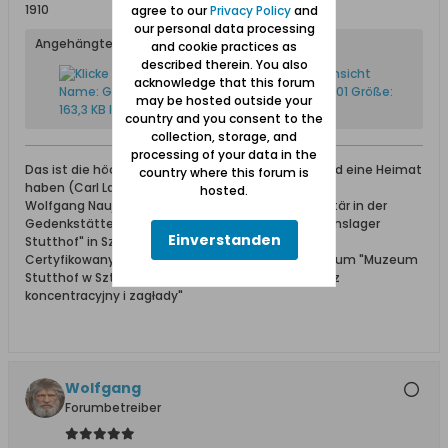
1910
agree to our
Privacy Policy
and
our personal data processing
Angehängte Dateien
and cookie practices as
described therein. You also
acknowledge that this forum
may be hosted outside your
country and you consent to the
collection, storage, and
processing of your data in the
Das ist die höchste aller Gaben: Geborgen sein und eine Heimat
country where this forum is
haben (Carl Lange)
hosted.
Wolfgang Naujocks: Zertifizierter Führer und Volontär in der
Gedenkstätte/Museum "Deutsches Konzentrationslager
Einverstanden
Stutthof" in Sztutowo
Certyfikowany przewodnik i wolontariusz po muzeum "Muzeum
Stutthof w Sztutowie - Niemiecki nazistowski obóz
koncentracyjny i zagłady"
Wolfgang
Forumbetreiber