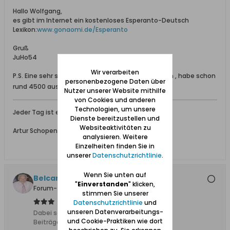
Hallo Wolfgang,
es gibt im Internet ein kostenloses Esperanto-Deutsch
Lexikon:
www.gonaomi.de/Esperanto
Gruß
JuHo54
Wir verarbeiten
P.S. Eine sehr schöne Karte, ich sammle Postkarten , habe schon
personenbezogene Daten über
rund 4500 aus vielen Ländern.
Nutzer unserer Website mithilfe
von Cookies und anderen
Technologien, um unsere
Jeder Tag ist ein kleines Leben für sich.
Dienste bereitzustellen und
Websiteaktivitäten zu
Artur Schopenhauer* 1788 Danzig
analysieren. Weitere
Einzelheiten finden Sie in
unserer
Datenschutzrichtlinie
.
Wenn Sie unten auf
Belcanto
"
Einverstanden
" klicken,
Forum-Teilnehmer
stimmen Sie unserer
Datenschutzrichtlinie
und
unseren Datenverarbeitungs-
Dabei seit:
24.09.2008
und Cookie-Praktiken wie dort
Beiträge:
2509