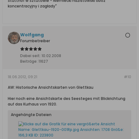
Stutthof w Sztutowie - Niemiecki nazistowski obóz
koncentracyjny i zagłady"
Wolfgang
Forumbetreiber
Dabei seit:
10.02.2008
Beiträge:
11627
18.06.2012, 09:21
#10
AW: Historische Ansichtskarten von Glettkau
Hier noch eine Ansichtskarte des Seesteges mit Blickrichtung
auf das Kurhaus von 1920.
Angehängte Dateien