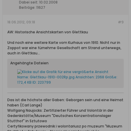
Dabei seit:
10.02.2008
Beiträge:
11627
18.06.2012, 09:18
#9
AW: Historische Ansichtskarten von Glettkau
Und noch eine weitere Karte vom Kurhaus von 1910. Nicht nur in
Zoppot war eine fürnehme Gesellschaft am Strand unterwegs,
auch in Glettkau...
Angehängte Dateien
Das ist die höchste aller Gaben: Geborgen sein und eine Heimat
haben (Carl Lange)
Wolfgang Naujocks: Zertifizierter Führer und Volontär in der
Gedenkstätte/Museum "Deutsches Konzentrationslager
Stutthof" in Sztutowo
Certyfikowany przewodnik i wolontariusz po muzeum "Muzeum