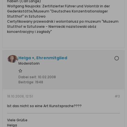
haben (Carl Lange)
Wolfgang Naujocks: Zertifizierter Führer und Volontär in der
Gedenkstätte/Museum "Deutsches Konzentrationslager
Stutthof" in Sztutowo
Certyfikowany przewodnik i wolontariusz po muzeum "Muzeum
Stutthof w Sztutowie - Niemiecki nazistowski obóz
koncentracyjny i zagłady"
Helga +, Ehrenmitglied
Moderatorin
Dabei seit:
10.02.2008
Beiträge:
1948
18.10.2008, 12:51
#3
Ist das nicht so eine Art Kunstsprache????
Viele Grüße
Helga