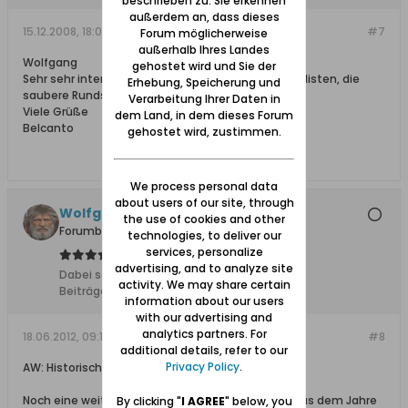
beschrieben zu. Sie erkennen
außerdem an, dass dieses
15.12.2008, 18:01
#7
Forum möglicherweise
außerhalb Ihres Landes
Wolfgang
gehostet wird und Sie der
Sehr sehr interessantes Stück, auch für die Philatelisten, die
Erhebung, Speicherung und
saubere Rundstempel lieben.
Verarbeitung Ihrer Daten in
Viele Grüße
dem Land, in dem dieses Forum
Belcanto
gehostet wird, zustimmen.
We process personal data
about users of our site, through
Wolfgang
the use of cookies and other
Forumbetreiber
technologies, to deliver our
services, personalize
advertising, and to analyze site
Dabei seit:
10.02.2008
activity. We may share certain
Beiträge:
11627
information about our users
with our advertising and
analytics partners. For
18.06.2012, 09:13
#8
additional details, refer to our
Privacy Policy
.
AW: Historische Ansichtskarten von Glettkau
Noch eine weitere Ansichtskarte des Kurhauses aus dem Jahre
By clicking "
I AGREE
" below, you