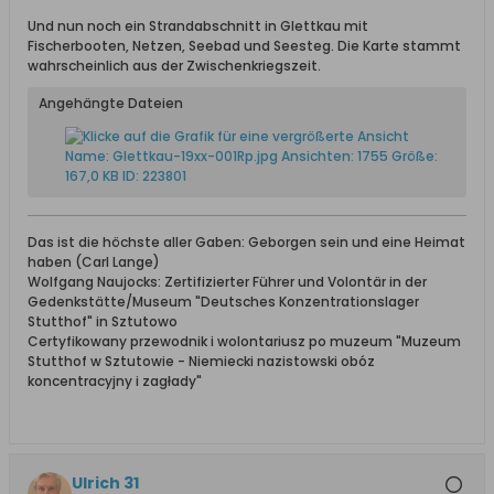
Und nun noch ein Strandabschnitt in Glettkau mit
Fischerbooten, Netzen, Seebad und Seesteg. Die Karte stammt
wahrscheinlich aus der Zwischenkriegszeit.
Angehängte Dateien
Das ist die höchste aller Gaben: Geborgen sein und eine Heimat
haben (Carl Lange)
Wolfgang Naujocks: Zertifizierter Führer und Volontär in der
Gedenkstätte/Museum "Deutsches Konzentrationslager
Stutthof" in Sztutowo
Certyfikowany przewodnik i wolontariusz po muzeum "Muzeum
Stutthof w Sztutowie - Niemiecki nazistowski obóz
koncentracyjny i zagłady"
Ulrich 31