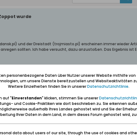
 Zoppot wurde
dansk.pl) und der Dreistadt (trojmiasto.pl) erscheinen immer wieder Art
regen sollten. Ich habe versucht, dazu anzustoßen. Das Ergebnis ist E
tlichte historia.trojmiasto.pl den verlinkt folgenden Artikel mit der deu
iten personenbezogene Daten über Nutzer unserer Website mithilfe von
to-pl.trans..._x_tr_pto=wapp
(deutsch).
nologien, um unsere Dienste bereitzustellen und Websiteaktivitäten zu
Weitere Einzelheiten finden Sie in unserer
Datenschutzrichtlinie
.
rneut ein erfreuliches Beispiel für das lokale polnische Medienbemühen, 
iten.
 auf "
Einverstanden
" klicken, stimmen Sie unserer
Datenschutzrichtlin
tungs- und Cookie-Praktiken wie dort beschrieben zu. Sie erkennen auß
n Jahreswechsel
öglicherweise außerhalb Ihres Landes gehostet wird und Sie der Erhebu
beitung Ihrer Daten in dem Land, in dem dieses Forum gehostet wird, 
sonal data about users of our site, through the use of cookies and othe