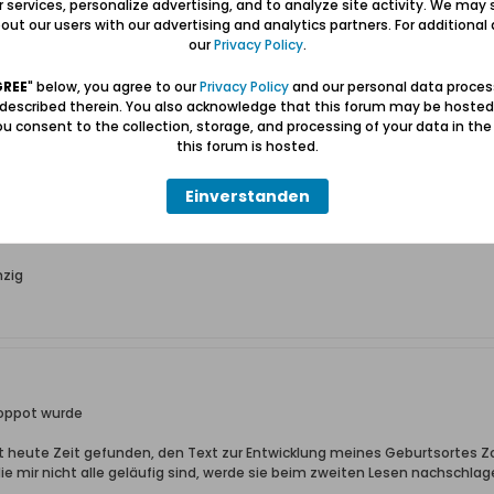
ur services, personalize advertising, and to analyze site activity. We may 
ut our users with our advertising and analytics partners. For additional d
our
Privacy Policy
.
Zoppot wurde
GREE
" below, you agree to our
Privacy Policy
and our personal data proces
 described therein. You also acknowledge that this forum may be hosted
ie ich in einer ruhigen Minute mal in Ruhe lese, jetzt habe ich sie nur ku
u consent to the collection, storage, and processing of your data in th
this forum is hosted.
Rutsch ins "Neue Jahr"
Einverstanden
 für sich.
nzig
Zoppot wurde
rst heute Zeit gefunden, den Text zur Entwicklung meines Geburtsortes Z
e mir nicht alle geläufig sind, werde sie beim zweiten Lesen nachschlag