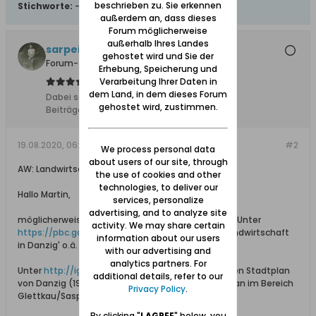
beschrieben zu. Sie erkennen
Stichworte:
-
außerdem an, dass dieses
Forum möglicherweise
außerhalb Ihres Landes
sarpei
gehostet wird und Sie der
Forum-Teilnehmer
Erhebung, Speicherung und
Verarbeitung Ihrer Daten in
dem Land, in dem dieses Forum
Dabei seit:
17.12.2013
gehostet wird, zustimmen.
Beiträge:
6105
19.08.2020, 06:44
#2
We process personal data
about users of our site, through
AW: Landwirtschaft in und um Glettkau
the use of cookies and other
technologies, to deliver our
Hallo Martin,
services, personalize
advertising, and to analyze site
möglicherweise gibt die Literatur ja einen Hinweis. Unter
activity. We may share certain
https://pbc.gda.pl/dlibra/advsearch
mal nach 'Landwirtschaft
information about our users
in Danzig' o.ä. suchen.
with our advertising and
analytics partners. For
Unter
http://igrek.amzp.pl/1755292
kann man einen Stadtplan
additional details, refer to our
von Danzig (1933) herunterladen. Darauf findet man im Bereich
Privacy Policy
.
Glettkau/Saspe landeinwärts mehrere Höfe.
By clicking "
I AGREE
" below, you