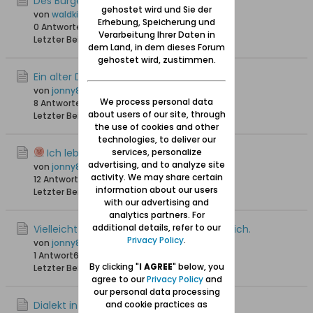
Des Bürgermeister Czirenbergs Garten
gehostet wird und Sie der
von
waldkind
Erhebung, Speicherung und
0 Antworten
2.046 Hits
0 Likes
Verarbeitung Ihrer Daten in
Letzter Beitrag
07.09.2024, 11:28
dem Land, in dem dieses Forum
gehostet wird, zustimmen.
Ein alter Danziger
von
jonny810
We process personal data
8 Antworten
5.048 Hits
0 Likes
about users of our site, through
Letzter Beitrag
23.04.2024, 20:54
the use of cookies and other
technologies, to deliver our
Ich lebe noch – und das ist gut!
services, personalize
advertising, and to analyze site
von
jonny810
activity. We may share certain
12 Antworten
3.708 Hits
0 Likes
information about our users
Letzter Beitrag
21.04.2024, 18:42
with our advertising and
analytics partners. For
additional details, refer to our
Vielleicht heute recht zeitgemäß-denke ich.
Privacy Policy
.
von
jonny810
1 Antwort
6.615 Hits
0 Likes
By clicking "
I AGREE
" below, you
Letzter Beitrag
12.04.2024, 18:11
agree to our
Privacy Policy
and
our personal data processing
Dialekt in Danzig
and cookie practices as