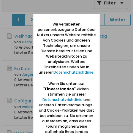
Filter
1
2
4
5
6
11
41
Weiter
Wir verarbeiten
personenbezogene Daten über
Nutzer unserer Website mithilfe
Weihnachtliches - Vor Heilig Abend in Danzig
von Cookies und anderen
von
Uschi Danziger
Technologien, um unsere
15 Antworten
20.370 Hits
0 Likes
Dienste bereitzustellen und
Letzter Beitrag
23.12.2025, 11:56
Websiteaktivitäten zu
analysieren. Weitere
Einzelheiten finden Sie in
Ein Käfer im Schilf
unserer
Datenschutzrichtlinie
.
von
Jürgen_W
0 Antworten
3.363 Hits
0 Likes
Wenn Sie unten auf
Letzter Beitrag
25.05.2025, 18:49
"
Einverstanden
" klicken,
stimmen Sie unserer
Datenschutzrichtlinie
und
Cafégarten Kirschberger in Ohra
unseren Datenverarbeitungs-
von
waldkind
und Cookie-Praktiken wie dort
0 Antworten
3.792 Hits
0 Likes
beschrieben zu. Sie erkennen
Letzter Beitrag
09.09.2024, 16:59
außerdem an, dass dieses
Forum möglicherweise
außerhalb Ihres Landes