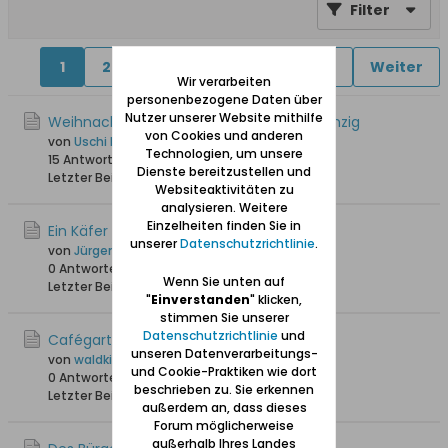
Filter
1
2
4
5
6
11
41
Weiter
Wir verarbeiten
personenbezogene Daten über
Nutzer unserer Website mithilfe
Weihnachtliches - Vor Heilig Abend in Danzig
von Cookies und anderen
von
Uschi Danziger
Technologien, um unsere
15 Antworten
20.369 Hits
0 Likes
Dienste bereitzustellen und
Letzter Beitrag
23.12.2025, 11:56
Websiteaktivitäten zu
analysieren. Weitere
Einzelheiten finden Sie in
Ein Käfer im Schilf
unserer
Datenschutzrichtlinie
.
von
Jürgen_W
0 Antworten
3.363 Hits
0 Likes
Wenn Sie unten auf
Letzter Beitrag
25.05.2025, 18:49
"
Einverstanden
" klicken,
stimmen Sie unserer
Datenschutzrichtlinie
und
Cafégarten Kirschberger in Ohra
unseren Datenverarbeitungs-
von
waldkind
und Cookie-Praktiken wie dort
0 Antworten
3.791 Hits
0 Likes
beschrieben zu. Sie erkennen
Letzter Beitrag
09.09.2024, 16:59
außerdem an, dass dieses
Forum möglicherweise
außerhalb Ihres Landes