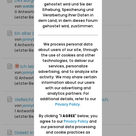
Des Bürgermeister Czirenbergs Garten
gehostet wird und Sie der
von
waldkind
Erhebung, Speicherung und
0 Antworten
2.046 Hits
0 Likes
Verarbeitung Ihrer Daten in
Letzter Beitrag
07.09.2024, 11:28
dem Land, in dem dieses Forum
gehostet wird, zustimmen.
Ein alter Danziger
von
jonny810
We process personal data
8 Antworten
5.048 Hits
0 Likes
about users of our site, through
Letzter Beitrag
23.04.2024, 20:54
the use of cookies and other
technologies, to deliver our
Ich lebe noch – und das ist gut!
services, personalize
advertising, and to analyze site
von
jonny810
activity. We may share certain
12 Antworten
3.708 Hits
0 Likes
information about our users
Letzter Beitrag
21.04.2024, 18:42
with our advertising and
analytics partners. For
additional details, refer to our
Vielleicht heute recht zeitgemäß-denke ich.
Privacy Policy
.
von
jonny810
1 Antwort
6.615 Hits
0 Likes
By clicking "
I AGREE
" below, you
Letzter Beitrag
12.04.2024, 18:11
agree to our
Privacy Policy
and
our personal data processing
Dialekt in Danzig
and cookie practices as