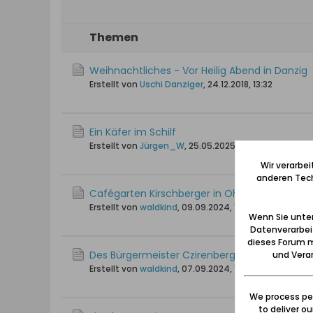
Themen
Weihnachtliches - Vor Heilig Abend in Danzig
Erstellt von
Uschi Danziger
,
24.12.2018, 13:32
Ein Käfer im Schilf
Erstellt von
Jürgen_W
,
25.05.2025, 18:49
Wir verarbe
anderen Tech
Cafégarten Kirschberger in Ohra
Erstellt von
waldkind
,
09.09.2024, 16:59
Wenn Sie unten
Datenverarbei
dieses Forum m
Des Bürgermeister Czirenbergs Garten
und Verar
Erstellt von
waldkind
,
07.09.2024, 11:28
We process per
to deliver o