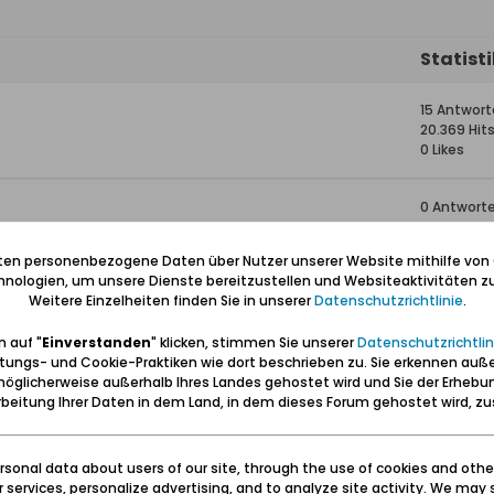
Statist
15 Antwor
20.369 Hit
0 Likes
0 Antwort
3.363 Hits
0 Likes
iten personenbezogene Daten über Nutzer unserer Website mithilfe von
nologien, um unsere Dienste bereitzustellen und Websiteaktivitäten zu
Weitere Einzelheiten finden Sie in unserer
Datenschutzrichtlinie
.
0 Antwort
3.791 Hits
 auf "
Einverstanden
" klicken, stimmen Sie unserer
Datenschutzrichtlin
0 Likes
tungs- und Cookie-Praktiken wie dort beschrieben zu. Sie erkennen auß
öglicherweise außerhalb Ihres Landes gehostet wird und Sie der Erhebu
0 Antwort
beitung Ihrer Daten in dem Land, in dem dieses Forum gehostet wird, 
2.046 Hits
0 Likes
sonal data about users of our site, through the use of cookies and othe
ur services, personalize advertising, and to analyze site activity. We may 