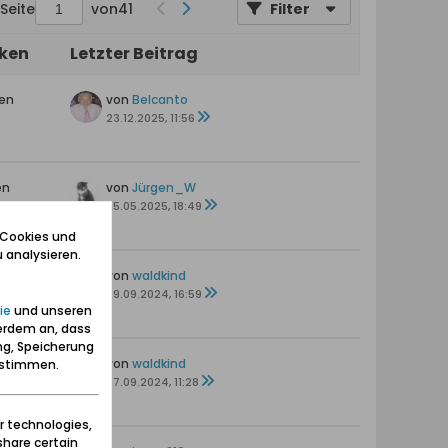
Seite
von
41
Filter
iken
Letzter Beitrag
ten
von
Belcanto
s
23.12.2025, 11:56
en
von
Jürgen_W
25.05.2025, 18:49
 Cookies und
 analysieren.
en
von
waldkind
09.09.2024, 16:59
ie
und unseren
erdem an, dass
ng, Speicherung
en
von
waldkind
zustimmen.
07.09.2024, 11:28
r technologies,
share certain