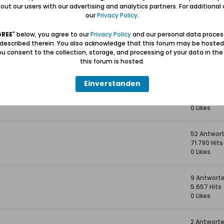
8 Antwort
ut our users with our advertising and analytics partners. For additional d
5.048 Hits
our
Privacy Policy
.
0 Likes
GREE
" below, you agree to our
Privacy Policy
and our personal data proces
 described therein. You also acknowledge that this forum may be hosted
12 Antwort
u consent to the collection, storage, and processing of your data in th
3.708 Hits
this forum is hosted.
0 Likes
Einverstanden
1 Antwort
6.615 Hits
0 Likes
52 Antwor
71.780 Hits
0 Likes
9 Antwort
5.657 Hits
0 Likes
2 Antwort