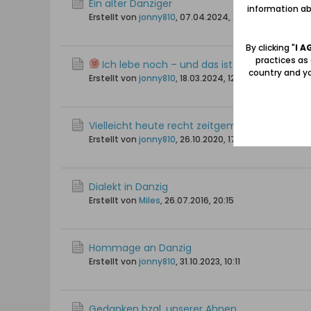
Ein alter Danziger
information abo
Erstellt von
jonny810
,
07.04.2024, 20:21
By clicking "
I A
practices as
Ich lebe noch – und das ist gut!
country and yo
Erstellt von
jonny810
,
18.03.2024, 12:40
Vielleicht heute recht zeitgemäß-denke ich.
Erstellt von
jonny810
,
26.10.2020, 17:29
Dialekt in Danzig
Erstellt von
Miles
,
26.07.2016, 20:15
Hommage an Danzig
Erstellt von
jonny810
,
31.10.2023, 10:11
Gedanken bzgl. unserer Ahnen