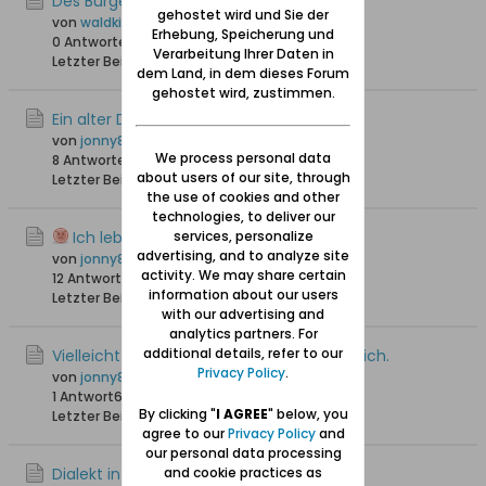
Des Bürgermeister Czirenbergs Garten
gehostet wird und Sie der
von
waldkind
Erhebung, Speicherung und
0 Antworten
2.046 Hits
0 Likes
Verarbeitung Ihrer Daten in
Letzter Beitrag
07.09.2024, 11:28
dem Land, in dem dieses Forum
gehostet wird, zustimmen.
Ein alter Danziger
von
jonny810
We process personal data
8 Antworten
5.048 Hits
0 Likes
about users of our site, through
Letzter Beitrag
23.04.2024, 20:54
the use of cookies and other
technologies, to deliver our
Ich lebe noch – und das ist gut!
services, personalize
advertising, and to analyze site
von
jonny810
activity. We may share certain
12 Antworten
3.709 Hits
0 Likes
information about our users
Letzter Beitrag
21.04.2024, 18:42
with our advertising and
analytics partners. For
additional details, refer to our
Vielleicht heute recht zeitgemäß-denke ich.
Privacy Policy
.
von
jonny810
1 Antwort
6.615 Hits
0 Likes
By clicking "
I AGREE
" below, you
Letzter Beitrag
12.04.2024, 18:11
agree to our
Privacy Policy
and
our personal data processing
Dialekt in Danzig
and cookie practices as