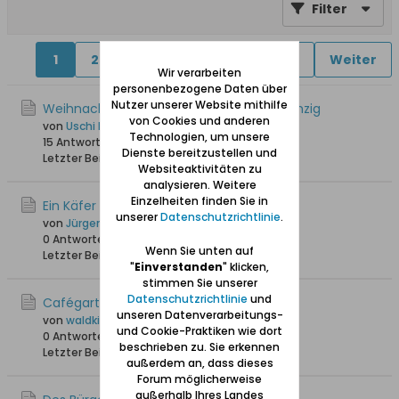
Filter
1
2
4
5
6
11
41
Weiter
Wir verarbeiten
personenbezogene Daten über
Nutzer unserer Website mithilfe
Weihnachtliches - Vor Heilig Abend in Danzig
von Cookies und anderen
von
Uschi Danziger
Technologien, um unsere
15 Antworten
20.370 Hits
0 Likes
Dienste bereitzustellen und
Letzter Beitrag
23.12.2025, 11:56
Websiteaktivitäten zu
analysieren. Weitere
Einzelheiten finden Sie in
Ein Käfer im Schilf
unserer
Datenschutzrichtlinie
.
von
Jürgen_W
0 Antworten
3.363 Hits
0 Likes
Wenn Sie unten auf
Letzter Beitrag
25.05.2025, 18:49
"
Einverstanden
" klicken,
stimmen Sie unserer
Datenschutzrichtlinie
und
Cafégarten Kirschberger in Ohra
unseren Datenverarbeitungs-
von
waldkind
und Cookie-Praktiken wie dort
0 Antworten
3.793 Hits
0 Likes
beschrieben zu. Sie erkennen
Letzter Beitrag
09.09.2024, 16:59
außerdem an, dass dieses
Forum möglicherweise
außerhalb Ihres Landes