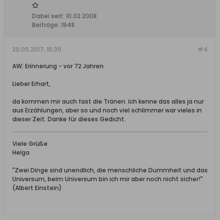
Dabei seit:
10.02.2008
Beiträge:
1948
20.05.2017, 15:39
#4
AW: Erinnerung - vor 72 Jahren
Lieber Erhart,
da kommen mir auch fast die Tränen. Ich kenne das alles ja nur
aus Erzählungen, aber so und noch viel schlimmer war vieles in
dieser Zeit. Danke für dieses Gedicht.
Viele Grüße
Helga
"Zwei Dinge sind unendlich, die menschliche Dummheit und das
Universum, beim Universum bin ich mir aber noch nicht sicher!"
(Albert Einstein)