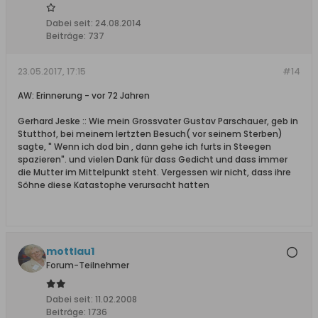
Dabei seit:
24.08.2014
Beiträge:
737
23.05.2017, 17:15
#14
AW: Erinnerung - vor 72 Jahren
Gerhard Jeske :: Wie mein Grossvater Gustav Parschauer, geb in
Stutthof, bei meinem lertzten Besuch( vor seinem Sterben)
sagte, " Wenn ich dod bin , dann gehe ich furts in Steegen
spazieren". und vielen Dank für dass Gedicht und dass immer
die Mutter im Mittelpunkt steht. Vergessen wir nicht, dass ihre
Söhne diese Katastophe verursacht hatten
mottlau1
Forum-Teilnehmer
Dabei seit:
11.02.2008
Beiträge:
1736