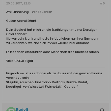
20.05.2017, 22:15
#6
AW: Erinnerung - vor 72 Jahren
Guten Abend Erhart,
Dein Gedicht hat mich an die Erzählungen meiner Danziger
Oma erinnert.
Sie war sehr krank und hatte Ihr Überleben nur ihrer Nachbarin
zu verdanken, welche sich immer wieder ihrer annahm.
Es ist schon erstaunlich dass Menschen dies überlebt haben.
Viele Grüße Sigrid
Nirgendswo ist es schöner als zu Hause mit der ganzen Familie
vereint zu sein.
Stejuhn, Karschen, Hinzmann, Korthals, Kumke, Rudat,
Nachtigall, von Wissotzki (Wishotzki), Oberdorf
Rudolf