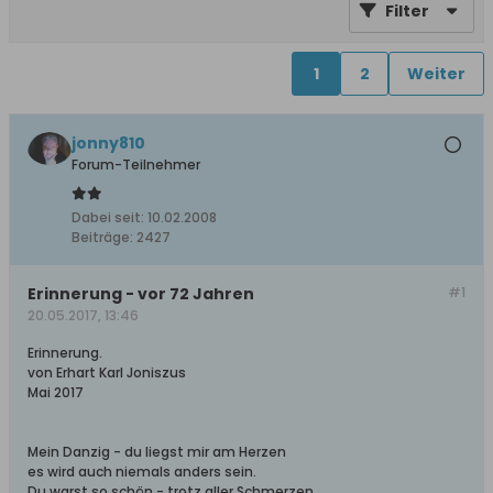
Filter
1
2
Weiter
jonny810
Forum-Teilnehmer
Dabei seit:
10.02.2008
Beiträge:
2427
Erinnerung - vor 72 Jahren
#1
20.05.2017, 13:46
Erinnerung.
von Erhart Karl Joniszus
Mai 2017
Mein Danzig - du liegst mir am Herzen
es wird auch niemals anders sein.
Du warst so schön - trotz aller Schmerzen