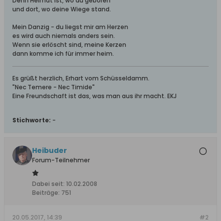
Denn Heimat ist, wo du geboren
und dort, wo deine Wiege stand.
Mein Danzig - du liegst mir am Herzen
es wird auch niemals anders sein.
Wenn sie erlöscht sind, meine Kerzen
dann komme ich für immer heim.
Es grüßt herzlich, Erhart vom Schüsseldamm.
"Nec Temere - Nec Timide"
Eine Freundschaft ist das, was man aus ihr macht. EKJ
Stichworte:
-
Heibuder
Forum-Teilnehmer
Dabei seit:
10.02.2008
Beiträge:
751
20.05.2017, 14:39
#2