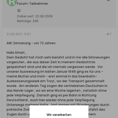
Forum-Teilnehmer
Dabei seit:
22.06.2008
Beiträge:
335
21.05.2017, 11:57
#7
AW: Erinnerung - vor 72 Jahren
Hallo Erhart ,
Dein Gedicht hat mich sehr berührt und in mir alle Erinnerungen
vorgerufen , die aus dieser Zeit in meinem Gedächtnis
gespeichert sind und die ich niemals vergessen werde . Vor
unserer Ausweisung im kalten Januar 1946 ging es für uns -
meine Mutter und mich - erst einmal in das Eisenbahn-
Ausbesserungswerk am Troyl , wo der Transport gesammelt
wurde . Am anderen Tag zogen die vertriebenen Deutschen in
das Narvik-Lager , wo wir eine Woche lagerten , natürlich ohne
jede Verpflegung . Danach ging es per Bahn in Richtung
Deutschland , auch hier wieder ohne jede Verpflegung .
Unterwegs mehrere Halte , fast immer mit Plünderungen durch
polnische Zivilisten und Miliz . Hätte ich nicht vor Abfahrt des
Zuges durch unglaublich intensives Betteln von einem
Wir verarbeiten