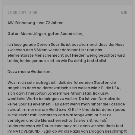
23.05.2017, 18:06
#15
AW: Erinnerung - vor 72 Jahren
Guten Abend Jürgen, guten Abend allen,
ich lese gerade Deinen Satz: Es ist beschämend, dass der Hass
zwischen den Völkern wieder dominant ist und das
elementarste Menschenrecht auf Frieden wenig beachtet wird.
Leider, leider genau so ist es wie Du richtig feststellst.
Dazu meine Gedanken :
Was mich sehr aufregt ist , daß die führenden Staaten die
angeblich doch so demokratisch sein wollen wie z.B. die USA ,
sich damit hervortun Ländern wie Afhanistan, Irak usw.
westliche Werte beibringen zu wollen. Da ist von Demokratie
keine Spur zu erkennen. - Es geht wenn man hinter die Fassade
schaut immer nur um Geld bzw. O E L ! - Und da ist denen jedes
Mittel recht mit Einmarsch und Waffengewalt ihr Ziel zu
verfolgen und die Menschenrechte (siehe z.B. nurIrak)
Leider machen wir Deutschen brav mit denn wir sind doch fest
im NATOVERBUND. -Egal ob wir als Nazis von Erdogan beschimpft