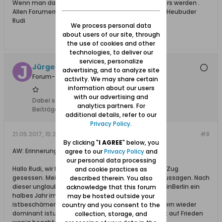
Wenn man das alles sieht , kann einem ganz anders werden .
Allen Forumern noch einen schönen Sonntag vom Heubuder
Rudi
We process personal data
about users of our site, through
the use of cookies and other
technologies, to deliver our
services, personalize
Jürgen Albrecht
advertising, and to analyze site
Forum-Teilnehmer
activity. We may share certain
information about our users
with our advertising and
Dabei seit:
11.02.2008
analytics partners. For
Beiträge:
309
additional details, refer to our
Privacy Policy
.
21.05.2017, 15:23
#8
By clicking "
I AGREE
" below, you
AW: Erinnerung - vor 72 Jahren
agree to our
Privacy Policy
and
our personal data processing
Hallo Rudi, wir haben wahrscheinlich indem selben Zug
and cookie practices as
gesessen. Meine Erinnerungen bestetigen deineAussagen. Nach
described therein. You also
dieser unglaublichen Zugfahrt, musste man mich inBerlin ein
acknowledge that this forum
halbes Jahr im Krankenhaus wieder aufpäppeln. Es
may be hosted outside your
istbeschämend, dass der Hass zwischen den Völkern wieder
country and you consent to the
dominant istund das elemetarste Menschenrecht auf Frieden
collection, storage, and