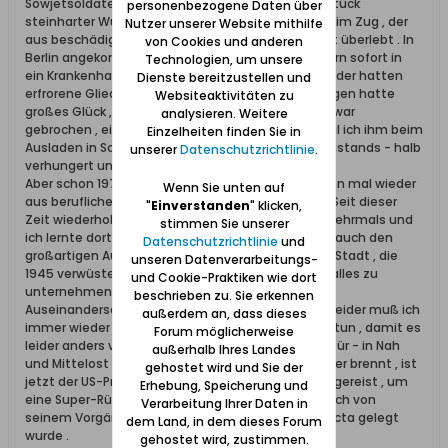
Sowjetsoldaten etwas Brot und auch ein kleines Stück
personenbezogene Daten über
steinharter Wurst bekommen , hätte ich die Fahrt im Zug , der
Nutzer unserer Website mithilfe
aus beschädigten Personenwagen bestand , nicht überlebt . In
von Cookies und anderen
Berlin angekommen , wurde ich mit anderen Kindern sofort in
Technologien, um unsere
ein Krankenhaus überführt . Die meisten dieser Kinder hatten
Dienste bereitzustellen und
erfrorene Gliedmaßen , Finger und Füße , ich dagegen hatte
Websiteaktivitäten zu
großes Glück , denn " nur " mein linker Fußknöchel war
analysieren. Weitere
gebrochen , ein Milizionär hatte dafür gesorgt , weil ich ihm beim
Einzelheiten finden Sie in
Ausladen in Scheune bei Stettin wegen meines Zustands - halb
unserer
Datenschutzrichtlinie
.
verhungert und steif vor Kälte - zu langsam war .
Aber schon 1970 war ich nach dem Krieg zum ersten mal wieder
Wenn Sie unten auf
aus beruflichen Gründen in meiner Heimatstadt . Seit dieser
"
Einverstanden
" klicken,
Zeit wiederholten sich meine dortigen Besuche mehrmals und
stimmen Sie unserer
ich lernte dort nicht nur Freunde kennen , sondern auch den
Datenschutzrichtlinie
und
großartigen Aufbau dieser phantastisch schönen Stadt , die
unseren Datenverarbeitungs-
1945 verwüstet war .Diese Zeit hat mich gelehrt , alles zu
und Cookie-Praktiken wie dort
unternehmen , damit sich Kriege und militärische
beschrieben zu. Sie erkennen
Auseinandersetzungen nicht mehr wiederholen . Leider muß ich
außerdem an, dass dieses
immer wieder feststellen , daß viele Politiker alles tun , damit es
Forum möglicherweise
leider anders verläuft . Vor der europäischen Haustür - in Nah
außerhalb Ihres Landes
und Mittelost - brennt es und damit es noch besser brennt , ist
gehostet wird und Sie der
jetzt der US-Präsident Trump nach Saudi-Arabien gereist , um
Erhebung, Speicherung und
eine Super-Rüstungsdeal zu machen , der eigentlich von
Verarbeitung Ihrer Daten in
seinem Vorgänger , Präsident Obama , schon ad acta gelegt
dem Land, in dem dieses Forum
wurde .
gehostet wird, zustimmen.