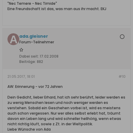
"Nec Temere - Nec Timide"
Eine Freundschaft ist das, was man aus ihr macht. EKJ
ada.gleisner
Forum-Teilnehmer
Dabei seit:
17.02.2008
Beiträge:
882
21.05.2017, 18:01
#10
AW: Erinnerung - vor 72 Jahren
Dein Gedicht, lieber Erhard, hat ich sehr berührt, leider werden es
zu wenig Menschen lesen und noch weniger werden es
verstehen. Sobald ein Geschehen vorbei ist, wird es meistens
auch schon vergessen. Nur wer alles selbst erlebt hat, träumt
davon ein Leben lang und wird schneller hellhörig, wenn etwas
nicht richtig läuft, sowie z.Zt. in der Weltpolitik.
Liebe Wünsche von Ada