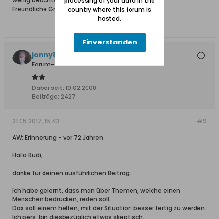
wenig beachtet wird.
processing of your data in the
Freundliche Grüße Jürgen
country where this forum is
hosted.
Einverstanden
jonny810
Forum-Teilnehmer
Dabei seit:
10.02.2008
Beiträge:
2427
21.05.2017, 15:43
#9
AW: Erinnerung - vor 72 Jahren
Hallo Rudi,
danke für deinen ausführlichen Beitrag.
Ich habe gelernt, dass man über Themen, welche einen
Menschen bedrücken, reden soll.
Das soll einem helfen, mit der Situation besser fertig zu werden.
Ich pers. bin diesbezüglich etwas skeptisch.