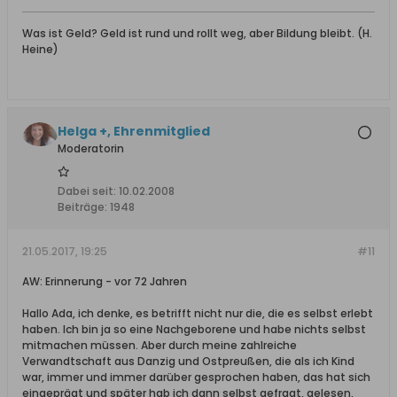
Was ist Geld? Geld ist rund und rollt weg, aber Bildung bleibt. (H.
Heine)
Helga +, Ehrenmitglied
Moderatorin
Dabei seit:
10.02.2008
Beiträge:
1948
21.05.2017, 19:25
#11
AW: Erinnerung - vor 72 Jahren
Hallo Ada, ich denke, es betrifft nicht nur die, die es selbst erlebt
haben. Ich bin ja so eine Nachgeborene und habe nichts selbst
mitmachen müssen. Aber durch meine zahlreiche
Verwandtschaft aus Danzig und Ostpreußen, die als ich Kind
war, immer und immer darüber gesprochen haben, das hat sich
eingeprägt und später hab ich dann selbst gefragt, gelesen,