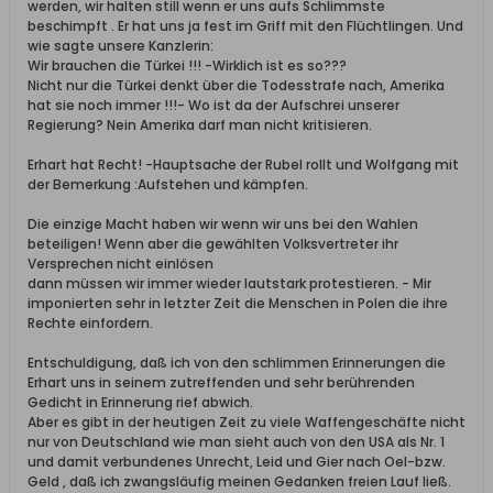
werden, wir halten still wenn er uns aufs Schlimmste
beschimpft . Er hat uns ja fest im Griff mit den Flüchtlingen. Und
wie sagte unsere Kanzlerin:
Wir brauchen die Türkei !!! -Wirklich ist es so???
Nicht nur die Türkei denkt über die Todesstrafe nach, Amerika
hat sie noch immer !!!- Wo ist da der Aufschrei unserer
Regierung? Nein Amerika darf man nicht kritisieren.
Erhart hat Recht! -Hauptsache der Rubel rollt und Wolfgang mit
der Bemerkung :Aufstehen und kämpfen.
Die einzige Macht haben wir wenn wir uns bei den Wahlen
beteiligen! Wenn aber die gewählten Volksvertreter ihr
Versprechen nicht einlösen
dann müssen wir immer wieder lautstark protestieren. - Mir
imponierten sehr in letzter Zeit die Menschen in Polen die ihre
Rechte einfordern.
Entschuldigung, daß ich von den schlimmen Erinnerungen die
Erhart uns in seinem zutreffenden und sehr berührenden
Gedicht in Erinnerung rief abwich.
Aber es gibt in der heutigen Zeit zu viele Waffengeschäfte nicht
nur von Deutschland wie man sieht auch von den USA als Nr. 1
und damit verbundenes Unrecht, Leid und Gier nach Oel-bzw.
Geld , daß ich zwangsläufig meinen Gedanken freien Lauf ließ.