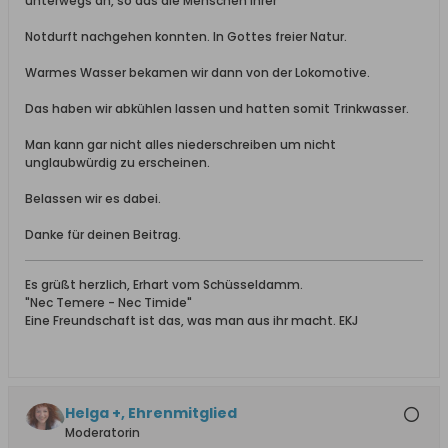
unterwegs an, so das die Menschen Ihrer
Notdurft nachgehen konnten. In Gottes freier Natur.
Warmes Wasser bekamen wir dann von der Lokomotive.
Das haben wir abkühlen lassen und hatten somit Trinkwasser.
Man kann gar nicht alles niederschreiben um nicht
unglaubwürdig zu erscheinen.
Belassen wir es dabei.
Danke für deinen Beitrag.
Es grüßt herzlich, Erhart vom Schüsseldamm.
"Nec Temere - Nec Timide"
Eine Freundschaft ist das, was man aus ihr macht. EKJ
Helga +, Ehrenmitglied
Moderatorin