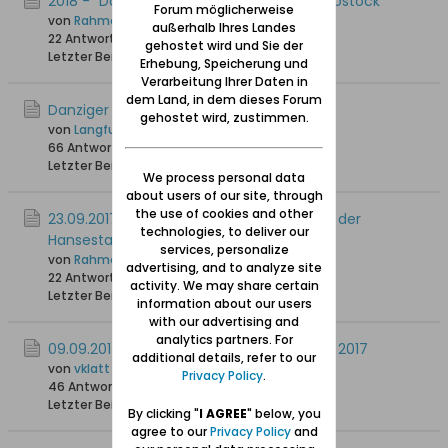
2018 - "Danzig-Treff" in der Hansestadt Rostock
Forum möglicherweise
von
Rahmenbauer14, + 1.11.2021
außerhalb Ihres Landes
22 Antworten
20.617 Hits
0 Likes
gehostet wird und Sie der
Letzter Beitrag
29.05.2018, 11:18
Erhebung, Speicherung und
Verarbeitung Ihrer Daten in
dem Land, in dem dieses Forum
Danziger Treffen in Soest
gehostet wird, zustimmen.
von
Langfuhr43
66 Antworten
77.430 Hits
0 Likes
Letzter Beitrag
01.11.2017, 20:51
We process personal data
about users of our site, through
the use of cookies and other
23.09.2017: Diesjähriger "Danzig - Treff“ in der
technologies, to deliver our
Hansestadt Rostock
services, personalize
von
Rahmenbauer14, + 1.11.2021
advertising, and to analyze site
22 Antworten
13.476 Hits
0 Likes
activity. We may share certain
Letzter Beitrag
04.10.2017, 14:31
information about our users
with our advertising and
analytics partners. For
09.09.2017: Danziger-Treffen in Hamburg 2017
additional details, refer to our
von
vklatt
Privacy Policy
.
46 Antworten
38.140 Hits
0 Likes
Letzter Beitrag
12.09.2017, 00:25
By clicking "
I AGREE
" below, you
agree to our
Privacy Policy
and