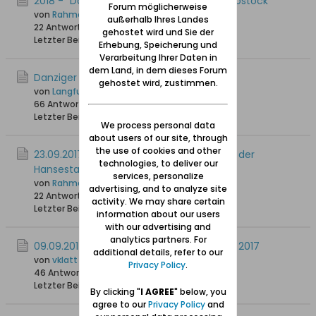
2018 - "Danzig-Treff" in der Hansestadt Rostock
Forum möglicherweise
von
Rahmenbauer14, + 1.11.2021
außerhalb Ihres Landes
22 Antworten
20.619 Hits
0 Likes
gehostet wird und Sie der
Letzter Beitrag
29.05.2018, 11:18
Erhebung, Speicherung und
Verarbeitung Ihrer Daten in
dem Land, in dem dieses Forum
Danziger Treffen in Soest
gehostet wird, zustimmen.
von
Langfuhr43
66 Antworten
77.434 Hits
0 Likes
Letzter Beitrag
01.11.2017, 20:51
We process personal data
about users of our site, through
the use of cookies and other
23.09.2017: Diesjähriger "Danzig - Treff“ in der
technologies, to deliver our
Hansestadt Rostock
services, personalize
von
Rahmenbauer14, + 1.11.2021
advertising, and to analyze site
22 Antworten
13.476 Hits
0 Likes
activity. We may share certain
Letzter Beitrag
04.10.2017, 14:31
information about our users
with our advertising and
analytics partners. For
09.09.2017: Danziger-Treffen in Hamburg 2017
additional details, refer to our
von
vklatt
Privacy Policy
.
46 Antworten
38.141 Hits
0 Likes
Letzter Beitrag
12.09.2017, 00:25
By clicking "
I AGREE
" below, you
agree to our
Privacy Policy
and