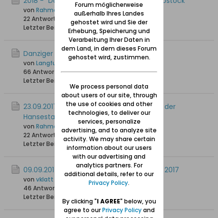
2018 - "Danzig-Treff" in der Hansestadt Rostock
Forum möglicherweise
von
Rahmenbauer14, + 1.11.2021
außerhalb Ihres Landes
22 Antworten
20.619 Hits
0 Likes
gehostet wird und Sie der
Letzter Beitrag
29.05.2018, 11:18
Erhebung, Speicherung und
Verarbeitung Ihrer Daten in
dem Land, in dem dieses Forum
Danziger Treffen in Soest
gehostet wird, zustimmen.
von
Langfuhr43
66 Antworten
77.434 Hits
0 Likes
Letzter Beitrag
01.11.2017, 20:51
We process personal data
about users of our site, through
the use of cookies and other
23.09.2017: Diesjähriger "Danzig - Treff“ in der
technologies, to deliver our
Hansestadt Rostock
services, personalize
von
Rahmenbauer14, + 1.11.2021
advertising, and to analyze site
22 Antworten
13.476 Hits
0 Likes
activity. We may share certain
Letzter Beitrag
04.10.2017, 14:31
information about our users
with our advertising and
analytics partners. For
09.09.2017: Danziger-Treffen in Hamburg 2017
additional details, refer to our
von
vklatt
Privacy Policy
.
46 Antworten
38.141 Hits
0 Likes
Letzter Beitrag
12.09.2017, 00:25
By clicking "
I AGREE
" below, you
agree to our
Privacy Policy
and