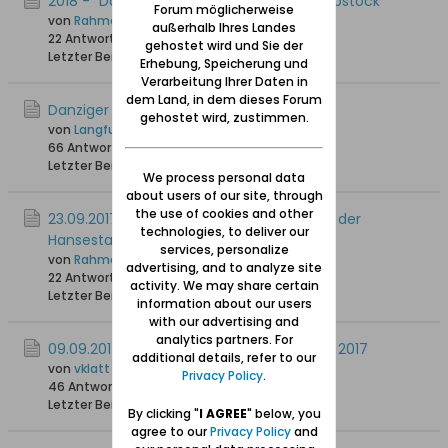
2018 - "Danzig-Treff" in der Hansestadt Rostock
Forum möglicherweise
von
Rahmenbauer14, + 1.11.2021
außerhalb Ihres Landes
22 Antworten
20.618 Hits
0 Likes
gehostet wird und Sie der
Letzter Beitrag
29.05.2018, 11:18
Erhebung, Speicherung und
Verarbeitung Ihrer Daten in
dem Land, in dem dieses Forum
Danziger Treffen in Soest
gehostet wird, zustimmen.
von
Langfuhr43
66 Antworten
77.434 Hits
0 Likes
Letzter Beitrag
01.11.2017, 20:51
We process personal data
about users of our site, through
the use of cookies and other
23.09.2017: Diesjähriger "Danzig - Treff“ in der
technologies, to deliver our
Hansestadt Rostock
services, personalize
von
Rahmenbauer14, + 1.11.2021
advertising, and to analyze site
22 Antworten
13.476 Hits
0 Likes
activity. We may share certain
Letzter Beitrag
04.10.2017, 14:31
information about our users
with our advertising and
analytics partners. For
09.09.2017: Danziger-Treffen in Hamburg 2017
additional details, refer to our
von
vklatt
Privacy Policy
.
46 Antworten
38.141 Hits
0 Likes
Letzter Beitrag
12.09.2017, 00:25
By clicking "
I AGREE
" below, you
agree to our
Privacy Policy
and