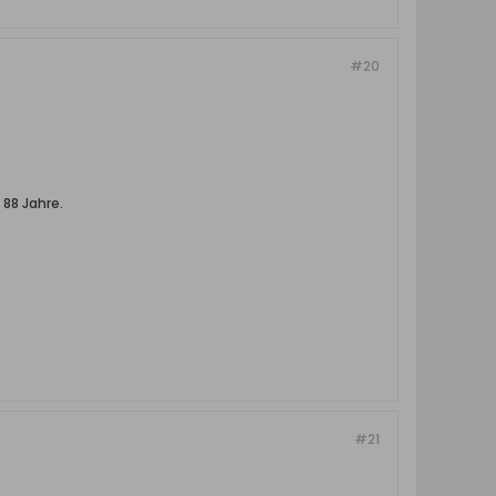
#20
 88 Jahre.
#21