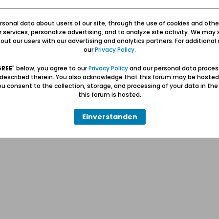
sonal data about users of our site, through the use of cookies and othe
ur services, personalize advertising, and to analyze site activity. We may 
ut our users with our advertising and analytics partners. For additional d
our
Privacy Policy
.
GREE
" below, you agree to our
Privacy Policy
and our personal data proces
 described therein. You also acknowledge that this forum may be hosted
u consent to the collection, storage, and processing of your data in th
this forum is hosted.
quot; in Rostock
Einverstanden
tte,
r mit dabei seid.
viert.