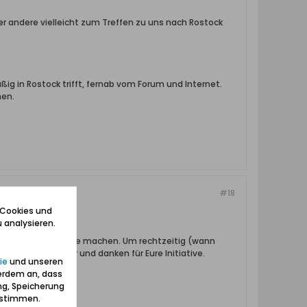
er andere vielleicht zum Treffen zu uns nach Rostock
ig in Rostock trifft, fernab vom Forum und Internet.
men.
#18
 Cookies und
 analysieren.
tock auf die Stümpfe machen. Um rechtzeitig (wann
am 28. September und danken für Eure Initiative.
ie
und unseren
erdem an, dass
ng, Speicherung
zustimmen.