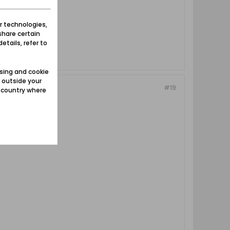
r technologies,
share certain
etails, refer to
sing and cookie
 outside your
#19
e country where