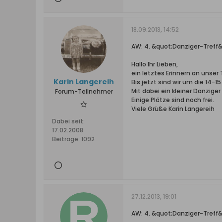
18.09.2013, 14:52
AW: 4. &quot;Danziger-Treff&
Hallo Ihr Lieben,
ein letztes Erinnern an unse
Karin Langereih
Bis jetzt sind wir um die 14-
Mit dabei ein kleiner Danziger
Forum-Teilnehmer
Einige Plätze sind noch frei.
Viele Grüße Karin Langereih
Dabei seit:
17.02.2008
Beiträge:
1092
27.12.2013, 19:01
AW: 4. &quot;Danziger-Treff&