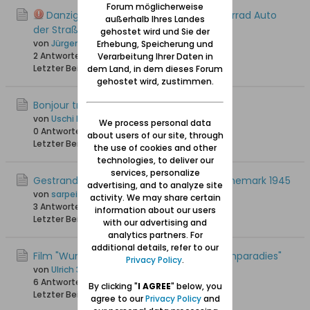
Forum möglicherweise
Danzig im Video - zu Fuß mit dem Fahrrad Auto
außerhalb Ihres Landes
der Straßenbahn usw
gehostet wird und Sie der
von
Jürgen_W
Erhebung, Speicherung und
2 Antworten
1.397 Hits
0 Likes
Verarbeitung Ihrer Daten in
Letzter Beitrag
18.03.2025, 12:46
dem Land, in dem dieses Forum
gehostet wird, zustimmen.
Bonjour tristesse - Kult und Skandal
von
Uschi Danziger
We process personal data
0 Antworten
1.865 Hits
0 Likes
about users of our site, through
Letzter Beitrag
29.01.2025, 13:39
the use of cookies and other
technologies, to deliver our
services, personalize
Gestrandet - Deutsche Flüchtlinge in Dänemark 1945
advertising, and to analyze site
von
sarpei
activity. We may share certain
3 Antworten
2.164 Hits
0 Likes
information about our users
Letzter Beitrag
06.12.2024, 22:10
with our advertising and
analytics partners. For
additional details, refer to our
Film "Wunderschön! Masuren: Polens Seenparadies"
Privacy Policy
.
von
Ulrich 31
6 Antworten
3.433 Hits
0 Likes
By clicking "
I AGREE
" below, you
Letzter Beitrag
26.07.2024, 10:29
agree to our
Privacy Policy
and