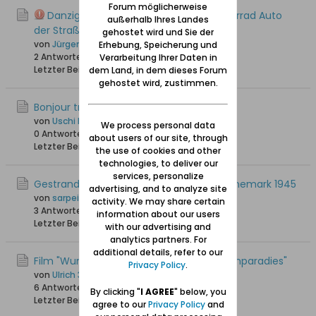
Forum möglicherweise
Danzig im Video - zu Fuß mit dem Fahrrad Auto
außerhalb Ihres Landes
der Straßenbahn usw
gehostet wird und Sie der
von
Jürgen_W
Erhebung, Speicherung und
2 Antworten
1.397 Hits
0 Likes
Verarbeitung Ihrer Daten in
Letzter Beitrag
18.03.2025, 12:46
dem Land, in dem dieses Forum
gehostet wird, zustimmen.
Bonjour tristesse - Kult und Skandal
von
Uschi Danziger
We process personal data
0 Antworten
1.865 Hits
0 Likes
about users of our site, through
Letzter Beitrag
29.01.2025, 13:39
the use of cookies and other
technologies, to deliver our
services, personalize
Gestrandet - Deutsche Flüchtlinge in Dänemark 1945
advertising, and to analyze site
von
sarpei
activity. We may share certain
3 Antworten
2.164 Hits
0 Likes
information about our users
Letzter Beitrag
06.12.2024, 22:10
with our advertising and
analytics partners. For
additional details, refer to our
Film "Wunderschön! Masuren: Polens Seenparadies"
Privacy Policy
.
von
Ulrich 31
6 Antworten
3.433 Hits
0 Likes
By clicking "
I AGREE
" below, you
Letzter Beitrag
26.07.2024, 10:29
agree to our
Privacy Policy
and