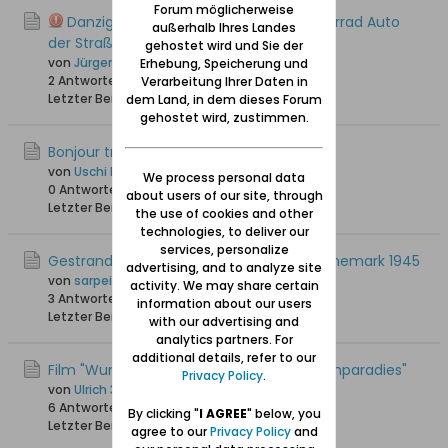
Forum möglicherweise
Danzig im Video - zu Fuß mit dem Fahrrad Auto
außerhalb Ihres Landes
der Straßenbahn usw
gehostet wird und Sie der
von
Jürgen_W
Erhebung, Speicherung und
2 Antworten
1.397 Hits
0 Likes
Verarbeitung Ihrer Daten in
Letzter Beitrag
18.03.2025, 12:46
dem Land, in dem dieses Forum
gehostet wird, zustimmen.
Bonjour tristesse - Kult und Skandal
von
Uschi Danziger
We process personal data
0 Antworten
1.865 Hits
0 Likes
about users of our site, through
Letzter Beitrag
29.01.2025, 13:39
the use of cookies and other
technologies, to deliver our
services, personalize
Gestrandet - Deutsche Flüchtlinge in Dänemark 1945
advertising, and to analyze site
von
sarpei
activity. We may share certain
3 Antworten
2.163 Hits
0 Likes
information about our users
Letzter Beitrag
06.12.2024, 22:10
with our advertising and
analytics partners. For
additional details, refer to our
Film "Wunderschön! Masuren: Polens Seenparadies"
Privacy Policy
.
von
Ulrich 31
6 Antworten
3.433 Hits
0 Likes
By clicking "
I AGREE
" below, you
Letzter Beitrag
26.07.2024, 10:29
agree to our
Privacy Policy
and