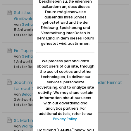
beschrieben zu. Sie erkennen
außerdem an, dass dieses
Forum möglicherweise
Schlittschulaufen .Sterben im Winter in
außerhalb Ihres Landes
Großwalddorf.-Danzig
gehostet wird und Sie der
von
Gerhard Jeske
Erhebung, Speicherung und
5 Antworten
2.097 Hits
0 Likes
Verarbeitung Ihrer Daten in
Letzter Beitrag
26.11.2024, 16:17
dem Land, in dem dieses Forum
gehostet wird, zustimmen.
Ein Tag im November 1944
von
Gerhard Jeske
We process personal data
1 Antwort
1.671 Hits
0 Likes
about users of our site, through
Letzter Beitrag
24.11.2024, 14:37
the use of cookies and other
technologies, to deliver our
Joachim Schroetters Frage: Ist Danzig wieder Heimat
services, personalize
advertising, and to analyze site
für euch?
activity. We may share certain
von
Belcanto
information about our users
3 Antworten
1.803 Hits
0 Likes
with our advertising and
Letzter Beitrag
20.11.2024, 10:21
analytics partners. For
additional details, refer to our
Privacy Policy
.
St. Martins-Bräuche am 11. November
von
Wolfgang
By clicking "
I AGREE
" below, you