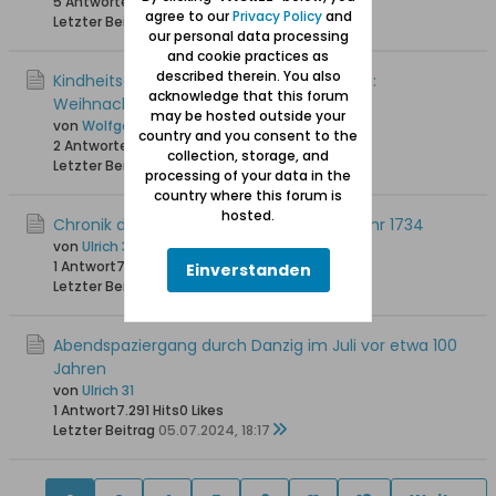
5 Antworten
2.380 Hits
0 Likes
agree to our
Privacy Policy
and
Letzter Beitrag
13.11.2024, 12:09
our personal data processing
and cookie practices as
described therein. You also
Kindheitserlebnisse einer alten Danzigerin:
acknowledge that this forum
Weihnachtliches Turmblasen
may be hosted outside your
von
Wolfgang
country and you consent to the
2 Antworten
4.723 Hits
0 Likes
collection, storage, and
Letzter Beitrag
02.08.2024, 17:27
processing of your data in the
country where this forum is
hosted.
Chronik der Belagerung von Danzig im Jahr 1734
von
Ulrich 31
1 Antwort
7.159 Hits
0 Likes
Einverstanden
Letzter Beitrag
11.07.2024, 23:38
Abendspaziergang durch Danzig im Juli vor etwa 100
Jahren
von
Ulrich 31
1 Antwort
7.291 Hits
0 Likes
Letzter Beitrag
05.07.2024, 18:17