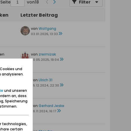
Seite
von
18
Filter
iken
Letzter Beitrag
von
Wolfgang
03.01.2026, 13:33
ten
von
zreimizak
s
20.05.2025, 19:04
 Cookies und
 analysieren.
ten
von
Ulrich 31
25.12.2024, 22:30
ie
und unseren
erdem an, dass
ng, Speicherung
en
von
Gerhard Jeske
zustimmen.
26.11.2024, 16:17
r technologies,
share certain