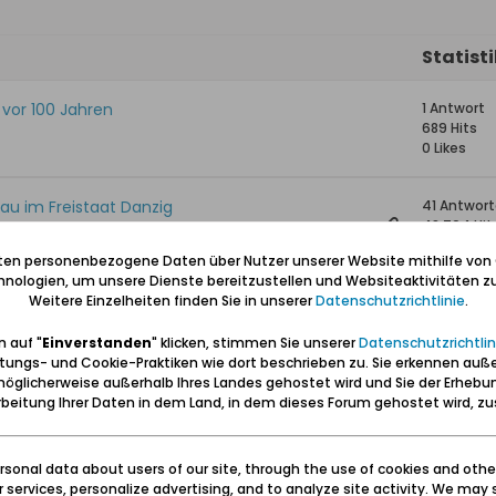
Statist
 vor 100 Jahren
1 Antwort
689 Hits
0 Likes
bau im Freistaat Danzig
41 Antwor
48.704 Hit
0 Likes
iten personenbezogene Daten über Nutzer unserer Website mithilfe von
nologien, um unsere Dienste bereitzustellen und Websiteaktivitäten zu
Weitere Einzelheiten finden Sie in unserer
Datenschutzrichtlinie
.
zig
10 Antwor
10.887 Hits
 auf "
Einverstanden
" klicken, stimmen Sie unserer
Datenschutzrichtlin
0 Likes
tungs- und Cookie-Praktiken wie dort beschrieben zu. Sie erkennen auß
öglicherweise außerhalb Ihres Landes gehostet wird und Sie der Erhebu
walddorf.-Danzig
5 Antwort
beitung Ihrer Daten in dem Land, in dem dieses Forum gehostet wird, 
2.096 Hits
0 Likes
sonal data about users of our site, through the use of cookies and othe
ur services, personalize advertising, and to analyze site activity. We may 