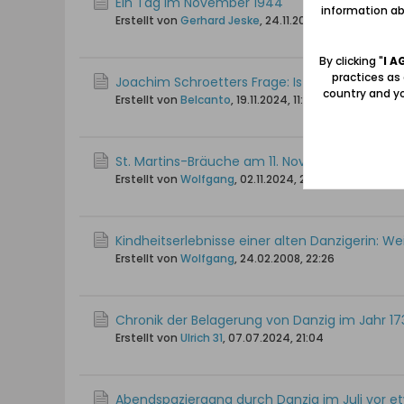
Ein Tag im November 1944
information abo
Erstellt von
Gerhard Jeske
,
24.11.2024, 12:39
By clicking "
I A
practices as
Joachim Schroetters Frage: Ist Danzig wieder
country and yo
Erstellt von
Belcanto
,
19.11.2024, 11:08
St. Martins-Bräuche am 11. November
Erstellt von
Wolfgang
,
02.11.2024, 22:47
Kindheitserlebnisse einer alten Danzigerin: 
Erstellt von
Wolfgang
,
24.02.2008, 22:26
Chronik der Belagerung von Danzig im Jahr 1
Erstellt von
Ulrich 31
,
07.07.2024, 21:04
Abendspaziergang durch Danzig im Juli vor e