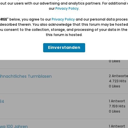
1 Antwort
ut our users with our advertising and analytics partners. For additional d
1.671 Hits
our
Privacy Policy
.
0 Likes
GREE
" below, you agree to our
Privacy Policy
and our personal data proces
 described therein. You also acknowledge that this forum may be hosted
 Heimat für euch?
3 Antwort
u consent to the collection, storage, and processing of your data in th
1.802 Hits
this forum is hosted.
0 Likes
Einverstanden
5 Antwort
2.379 Hits
0 Likes
Weihnachtliches Turmblasen
2 Antwort
4.723 Hits
0 Likes
734
1 Antwort
7.159 Hits
0 Likes
twa 100 Jahren
1 Antwort