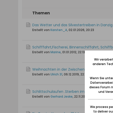
Themen
Das Wetter und das Silvestertreiben in Danzig
Erstellt von
Karsten_A
,
02.01.2026, 20:23
Schifffahrt,Fischerei, Binnenschiffahrt, Schiff
Erstellt von
Marine
,
01.01.2012, 22:13
Wir verarbe
anderen Tech
Weihnachten in der Zwischenkriegszeit in Dan
Erstellt von
Ulrich 31
,
06.12.2019, 22:45
Wenn Sie unten
Datenverarbei
dieses Forum m
Schlittschulaufen .Sterben im Winter in Groß
und Verar
Erstellt von
Gerhard Jeske
,
22.11.2024, 20:25
We process per
to deliver o