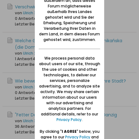
außerdem an, dass dieses
Forum möglicherweise
Verschwindende Denkmäler von Danzig
außerhalb Ihres Landes
von
Ulrich 31
gehostet wird und Sie der
0 Antworten
51 Hits
0 Likes
Erhebung, Speicherung und
Letzter Beitrag
24.02.2026, 13:48
Verarbeitung Ihrer Daten in
dem Land, in dem dieses Forum
gehostet wird, zustimmen.
Welche Geheimnisse verbirgt Kępa Dominikańska
(die Dominikaner-Insel in Danzig)?
von
Ulrich 31
We process personal data
1 Antwort
48 Hits
0 Likes
about users of our site, through
Letzter Beitrag
23.02.2026, 22:41
the use of cookies and other
technologies, to deliver our
Wie bewerten die Einwohner von Danzig ihre Stadt?
services, personalize
advertising, and to analyze site
von
Ulrich 31
activity. We may share certain
0 Antworten
44 Hits
0 Likes
information about our users
Letzter Beitrag
20.02.2026, 13:21
with our advertising and
analytics partners. For
additional details, refer to our
"Fetter Donnerstag" (tłusty czwartek) in Danzig
Privacy Policy
.
von
Ulrich 31
36 Antworten
21.269 Hits
0 Likes
By clicking "
I AGREE
" below, you
Letzter Beitrag
12.02.2026, 16:12
agree to our
Privacy Policy
and