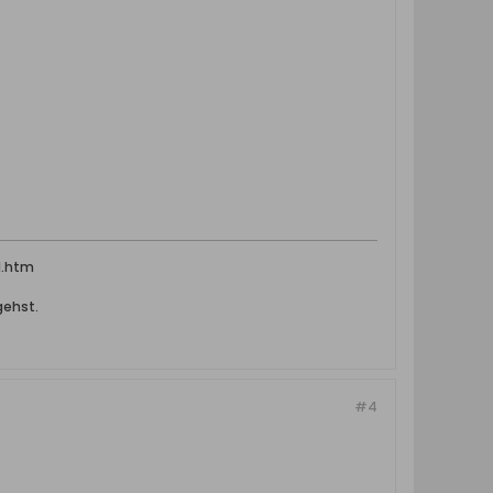
l.htm
gehst.
#4