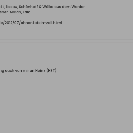
Katt, Lissau, Schönhoff & Wölke aus dem Werder.
ner, Adrian, Falk.
.de/2012/07/ahnentafeln-zoll.html
ung auch von mir an Heinz (HST)