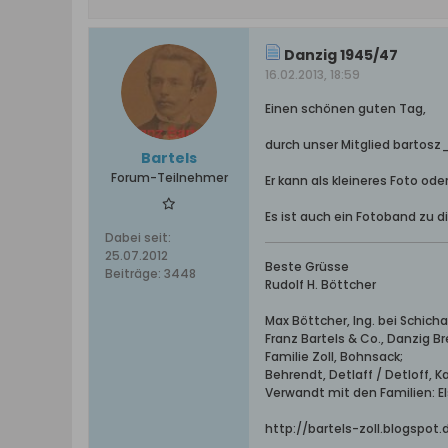
Danzig 1945/47
16.02.2013, 18:59
Einen schönen guten Tag,
durch unser Mitglied bartosz_
Bartels
Forum-Teilnehmer
Er kann als kleineres Foto od
Es ist auch ein Fotoband zu d
Dabei seit:
25.07.2012
Beste Grüsse
Beiträge:
3448
Rudolf H. Böttcher
Max Böttcher, Ing. bei Schic
Franz Bartels & Co., Danzig B
Familie Zoll, Bohnsack;
Behrendt, Detlaff / Detloff, 
Verwandt mit den Familien: Els
http://bartels-zoll.blogspot