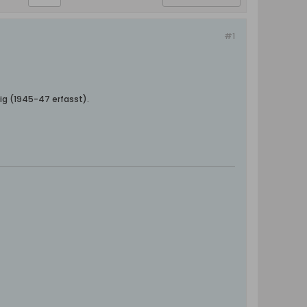
#1
zig (1945-47 erfasst).