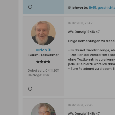
Stichworte:
1945
,
geschichte
16.02.2013, 21:47
AW: Danzig 1945/47
Einige Bemerkungen zu diesem
Ulrich 31
- Es dauert ziemlich lange, e
- Der Plan der zerstörten Stad
Forum-Teilnehmer
ohne Textkenntnis zu erkenne
jede Hilfe hierzu wäre ich dan
- Zum Fotoband zu diesem The
Dabei seit:
04.11.2011
Beiträge:
8612
16.02.2013, 22:40
AW: Danzig 1945/47