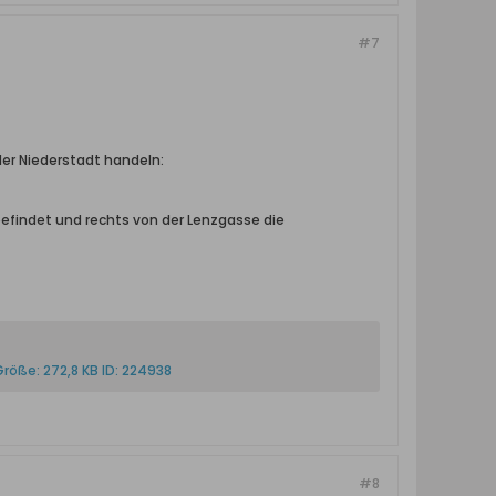
#7
er Niederstadt handeln:
efindet und rechts von der Lenzgasse die
#8