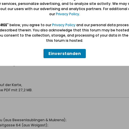
ur services, personalize advertising, and to analyze site activity. We may 
ut our users with our advertising and analytics partners. For additional d
our
Privacy Policy
.
GREE
" below, you agree to our
Privacy Policy
and our personal data proces
 described therein. You also acknowledge that this forum may be hosted
u consent to the collection, storage, and processing of your data in th
this forum is hosted.
n Heinz - HST) der Legende der Karte, also alle Objekte mit Trauerrand 
Einverstanden
en oder Beschädigt
rt, Vernichtet
Beschädigt
uf der Karte,
e PDF mit 27,2 MB.
hau (aus Beesenlaublingen & Mukrena);
reitgasse 64 (aus Wolgast);