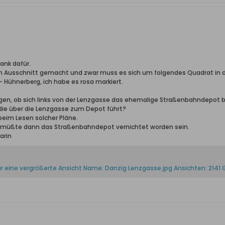
ank dafür.
en Ausschnitt gemacht und zwar muss es sich um folgendes Quadrat in d
 Hühnerberg, ich habe es rosa markiert.
igen, ob sich links von der Lenzgasse das ehemalige Straßenbahndepot b
ie über die Lenzgasse zum Depot führt?
eim Lesen solcher Pläne.
 müßte dann das Straßenbahndepot vernichtet worden sein.
arin