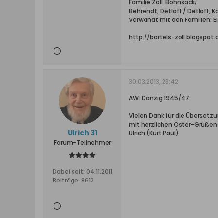
Familie Zoll, Bohnsack;
Behrendt, Detlaff / Detloff, 
Verwandt mit den Familien: Els
http://bartels-zoll.blogspot
30.03.2013, 23:42
AW: Danzig 1945/47
Vielen Dank für die Übersetz
mit herzlichen Oster-Grüßen
Ulrich 31
Ulrich (Kurt Paul)
Forum-Teilnehmer
Dabei seit:
04.11.2011
Beiträge:
8612