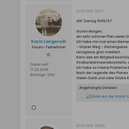
31.03.2013, 09:17
AW: Danzig 1945/47
Guten Morgen,
ein sehr schöner Plan,vielen D
Karin Langereih
Ich habe mir mal einen klein
- Grüner Weg - Gartengasse -
Forum-Teilnehmer
Lenzgasse grün markiert.
Kann das ein Mitglied bestät
Straßenbahnwendeschleife, d
Dabei seit:
Ich habe so meine Probleme b
17.02.2008
Nach der Legende des Planes
Beiträge:
1092
Vielen Dank und viele Grüße K
Angehängte Dateien
31.03.2013, 09:59