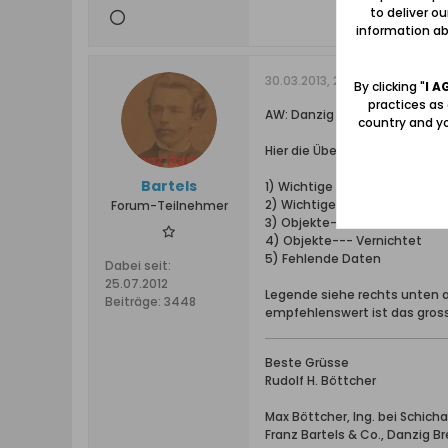
to deliver o
information abo
30.03.2013, 23:05
By clicking "
I A
practices as
AW: Danzig 1945/47
country and yo
Hier die Übersetzung (Dank a
Bartels
1) Wichtige Objekte---Erhalt
2) Wichtige Objekte---Zerstö
Forum-Teilnehmer
3) Objekte---Erhalten oder 
4) Objekte--- Vernichtet
5) Fehlende Daten
Dabei seit:
25.07.2012
Legende siehe rechts unten a
Beiträge:
3448
empfehlenswert ist das gross
Beste Grüsse
Rudolf H. Böttcher
Max Böttcher, Ing. bei Schic
Franz Bartels & Co., Danzig B