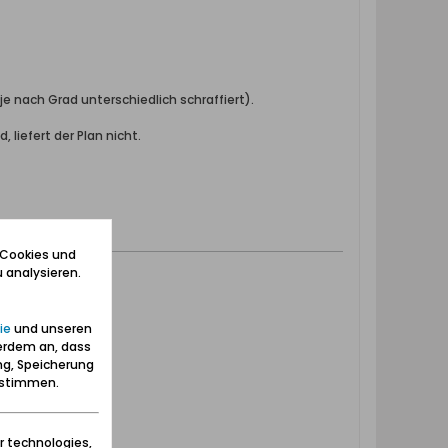
 nach Grad unterschiedlich schraffiert).
liefert der Plan nicht.
 Cookies und
 analysieren.
ie
und unseren
erdem an, dass
ng, Speicherung
zustimmen.
r technologies,