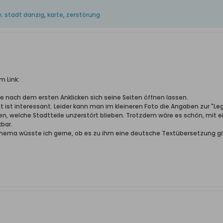
; stadt danzig
,
karte
,
zerstörung
 Link:
he nach dem ersten Anklicken sich seine Seiten öffnen lassen.
t ist interessant. Leider kann man im kleineren Foto die Angaben zur "Leg
n, welche Stadtteile unzerstört blieben. Trotzdem wäre es schön, mit e
kbar.
ma wüsste ich gerne, ob es zu ihm eine deutsche Textübersetzung gibt 