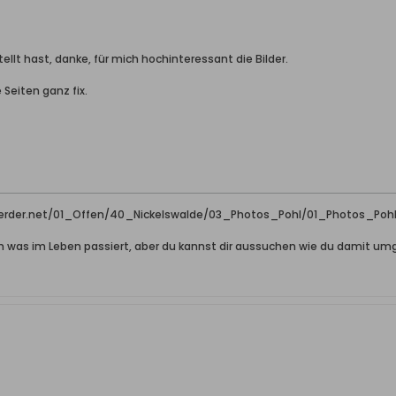
ellt hast, danke, für mich hochinteressant die Bilder.
 Seiten ganz fix.
der.net/01_Offen/40_Nickelswalde/03_Photos_Pohl/01_Photos_Poh
n was im Leben passiert, aber du kannst dir aussuchen wie du damit um