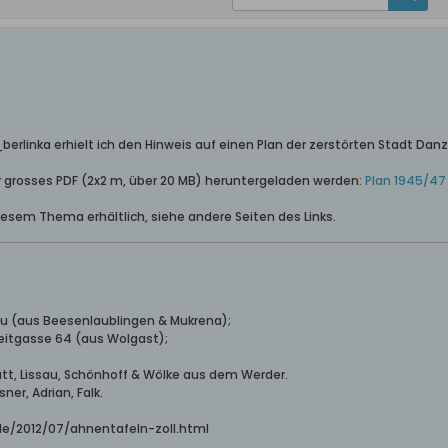
berlinka erhielt ich den Hinweis auf einen Plan der zerstörten Stadt Dan
er grosses PDF (2x2 m, über 20 MB) heruntergeladen werden:
Plan 1945/47
iesem Thema erhältlich, siehe andere Seiten des Links.
hau (aus Beesenlaublingen & Mukrena);
reitgasse 64 (aus Wolgast);
Katt, Lissau, Schönhoff & Wölke aus dem Werder.
ner, Adrian, Falk.
.de/2012/07/ahnentafeln-zoll.html