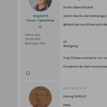
Guten Abend Rudolf
asgaard
schön das Du den Link eingest
Forum-Teilnehmer
@Ulrich bei mir öffnen sich die
Dabei seit:
06.05.2010
LG
Beiträge:
345
Wolfgang
http://www.momente-im-wer
Du kannst dir nicht aussuche
28.03.2013, 14:21
Danzig 1945/47
Hallo,