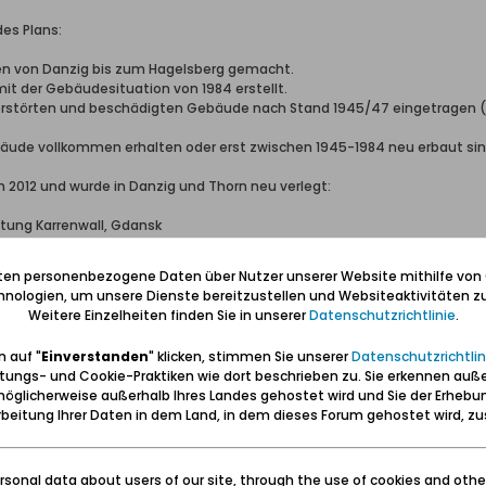
des Plans:
n von Danzig bis zum Hagelsberg gemacht.
it der Gebäudesituation von 1984 erstellt.
zerstörten und beschädigten Gebäude nach Stand 1945/47 eingetragen (je
äude vollkommen erhalten oder erst zwischen 1945-1984 neu erbaut sind, 
n 2012 und wurde in Danzig und Thorn neu verlegt:
tung Karrenwall, Gdansk
 Torun
iten personenbezogene Daten über Nutzer unserer Website mithilfe von
nologien, um unsere Dienste bereitzustellen und Websiteaktivitäten zu
Weitere Einzelheiten finden Sie in unserer
Datenschutzrichtlinie
.
 auf "
Einverstanden
" klicken, stimmen Sie unserer
Datenschutzrichtlin
hau (aus Beesenlaublingen & Mukrena);
tungs- und Cookie-Praktiken wie dort beschrieben zu. Sie erkennen auß
reitgasse 64 (aus Wolgast);
öglicherweise außerhalb Ihres Landes gehostet wird und Sie der Erhebu
beitung Ihrer Daten in dem Land, in dem dieses Forum gehostet wird, 
Katt, Lissau, Schönhoff & Wölke aus dem Werder.
ner, Adrian, Falk.
.de/2012/07/ahnentafeln-zoll.html
sonal data about users of our site, through the use of cookies and othe