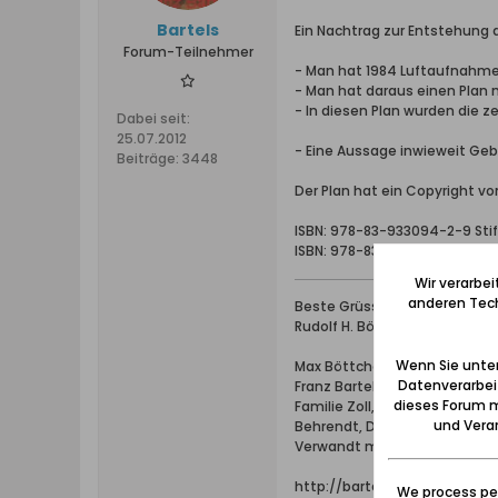
Bartels
Ein Nachtrag zur Entstehung 
Forum-Teilnehmer
- Man hat 1984 Luftaufnahme
- Man hat daraus einen Plan m
- In diesen Plan wurden die 
Dabei seit:
25.07.2012
- Eine Aussage inwieweit Geb
Beiträge:
3448
Der Plan hat ein Copyright vo
ISBN: 978-83-933094-2-9 Stif
ISBN: 978-83-88273-85-8 VIA,
Wir verarbe
anderen Tech
Beste Grüsse
Rudolf H. Böttcher
Wenn Sie unten
Max Böttcher, Ing. bei Schic
Datenverarbei
Franz Bartels & Co., Danzig B
dieses Forum m
Familie Zoll, Bohnsack;
und Verar
Behrendt, Detlaff / Detloff, 
Verwandt mit den Familien: Els
http://bartels-zoll.blogspot
We process per