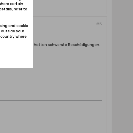
share certain
etails, refer to
#5
sing and cookie
 outside your
e country where
wurden zerstört oder hatten schwerste Beschädigungen.