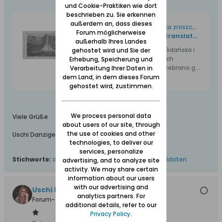
und Cookie-Praktiken wie dort
beschrieben zu. Sie erkennen
außerdem an, dass dieses
Odnaleziono fragment pomnika zniszczonego czołgiem w 1946 r.
Forum möglicherweise
https://www-trojmiasto-pl.translate.goog/wiadomosci/Gdansk-Fragment-niemieckiego-pomnika-z-1904-roku-odnaleziony-na-Oruni-n201421.html?_x_tr_sl=auto&_x_tr_tl=de&_x_tr_hl=de&_x_tr_pto=wapp
außerhalb Ihres Landes
Był poświęcony "żołnierzom z Gdańska i
gehostet wird und Sie der
okolic", którzy walczyli w wojnach
Erhebung, Speicherung und
prowadzonych przez Prusy. Rozebrano go
Verarbeitung Ihrer Daten in
po 42 latach od ustawienia w 1904 r.
dem Land, in dem dieses Forum
gehostet wird, zustimmen.
We process personal data
Viele Grüße
about users of our site, through
the use of cookies and other
Uschi Danziger
technologies, to deliver our
services, personalize
Stichworte:
denkmal
,
kriegsdenkmal
,
preußen
,
soldaten
advertising, and to analyze site
activity. We may share certain
information about our users
with our advertising and
Uschi Danziger
analytics partners. For
Forum-Teilnehmer
additional details, refer to our
Privacy Policy
.