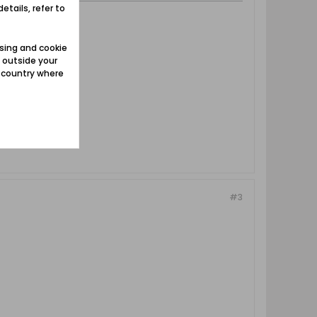
etails, refer to
sing and cookie
 outside your
e country where
#3