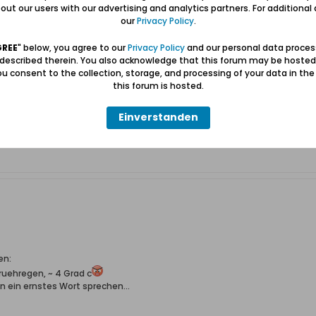
ut our users with our advertising and analytics partners. For additional d
our
Privacy Policy
.
hen fürs Herz." (R.Fernau)
GREE
" below, you agree to our
Privacy Policy
and our personal data proces
 described therein. You also acknowledge that this forum may be hosted
u consent to the collection, storage, and processing of your data in th
this forum is hosted.
Einverstanden
en:
pruehregen, ~ 4 Grad c
 ein ernstes Wort sprechen...