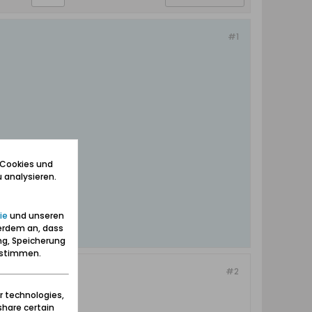
#1
 Cookies und
 analysieren.
ie
und unseren
erdem an, dass
ng, Speicherung
zustimmen.
#2
r technologies,
share certain