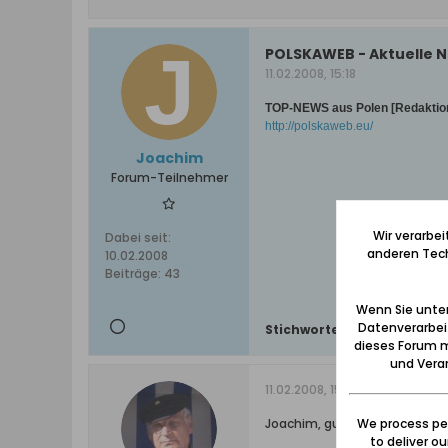
POLSKAWEB - Aktuelle N
11.02.2008, 15:18
TOP-NEWS aus Polen [Redaktion
http://polskaweb.eu/
Joachim
Forum-Teilnehmer
Wir verarbe
Dabei seit:
anderen Tech
10.02.2008
Beiträge:
43
Wenn Sie unten
Datenverarbei
Stichworte:
-
dieses Forum m
und Verar
11.02.2008, 15:39
We process per
Joachim, guck mal unter "Pre
to deliver o