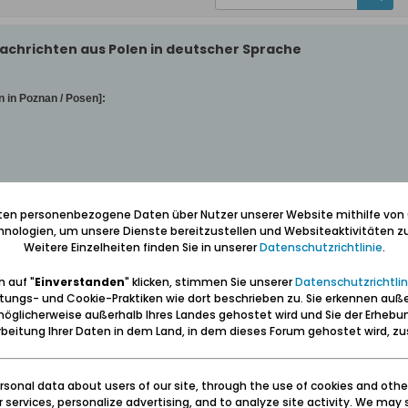
achrichten aus Polen in deutscher Sprache
 in Poznan / Posen]:
iten personenbezogene Daten über Nutzer unserer Website mithilfe von
nologien, um unsere Dienste bereitzustellen und Websiteaktivitäten zu
Weitere Einzelheiten finden Sie in unserer
Datenschutzrichtlinie
.
 auf "
Einverstanden
" klicken, stimmen Sie unserer
Datenschutzrichtlin
tungs- und Cookie-Praktiken wie dort beschrieben zu. Sie erkennen auß
öglicherweise außerhalb Ihres Landes gehostet wird und Sie der Erhebu
beitung Ihrer Daten in dem Land, in dem dieses Forum gehostet wird, 
sonal data about users of our site, through the use of cookies and othe
ssemeldungen"! Ich war schneller!
ur services, personalize advertising, and to analyze site activity. We may 