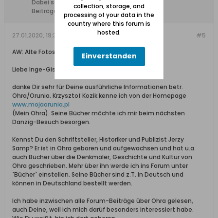
Dabei seit:
28.10.2018
collection, storage, and
Beiträge:
538
processing of your data in the
country where this forum is
hosted.
27.01.2020, 19:39
#5
AW: Alte Fotos digital
Einverstanden
Liebe Inge-Gisela,
danke Dir sehr für Deine ausführliche Informationen betr.
Ohra/Orunia. Krzysztof Kozik kenne ich von der Homepage
www.mojaorunia.pl
(Mein Ohra). Seine Bücher möchte ich mir beim nächsten
Danzig-Besuch besorgen.
Kennst Du den Schriftsteller, Historiker und Publizist Jerzy
Samp? Er ist in Ohra geboren und aufgewachsen und hat u.a.
auch Bücher über die Denkmäler, Geschichte und Kultur von
Ohra geschrieben. Mehr über ihn werde ich ins Forum unter
`Bücher` einstellen. Seine Bücher sind z.T. in Deutsch und
können in Deutschland bestellt werden.
Ich habe inzwischen alle Forum-Beiträge über Ohra gelesen,
auch Deine, weil ich mich darüf besonders interessiert habe.