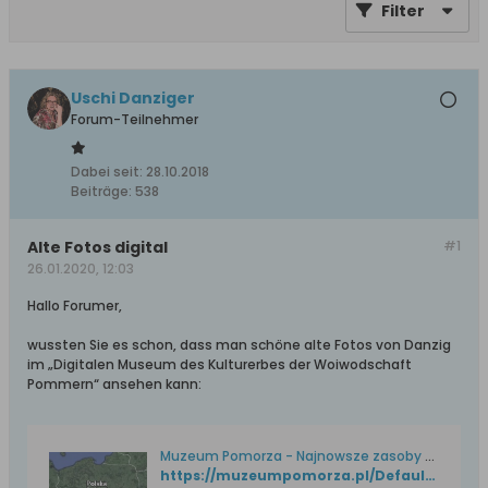
Filter
Uschi Danziger
Forum-Teilnehmer
Dabei seit:
28.10.2018
Beiträge:
538
Alte Fotos digital
#1
26.01.2020, 12:03
Hallo Forumer,
wussten Sie es schon, dass man schöne alte Fotos von Danzig
im „Digitalen Museum des Kulturerbes der Woiwodschaft
Pommern“ ansehen kann:
Muzeum Pomorza - Najnowsze zasoby w serwisie
https://muzeumpomorza.pl/Default.aspx