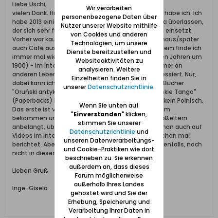
Liebe Uschi,
Wir verarbeiten
vielen Dank. Hier hat der Link funktioniert. Das Foto habe ich. Ich
personenbezogene Daten über
habe 2013 einige Familienfotos Herrn Kosik in Orunia überlassen,
Nutzer unserer Website mithilfe
der sich sehr für die Historie Ohras interessiert und einsetzt.
von Cookies und anderen
Vorher war kaum was von dem ehemaligen Wohnhaus/später
Technologien, um unsere
auch Café aus früheren Zeiten bekannt, erst seitdem finde ich
Dienste bereitzustellen und
immer mal wieder was von meinen Bildern (aus den Jahren um
Websiteaktivitäten zu
1900) - im Internet. Herr Krystian Kosik ist auch immer an
analysieren. Weitere
anderen Lebensläufen aus Ohra von damals interessiert. Nur,
Einzelheiten finden Sie in
dabei kann ich ihm nicht helfen. U.a. hat er ja zwei Bücher
unserer
Datenschutzrichtlinie
.
"Oruński antykwariat" und ein wohl neueres "Oruńskie Tango"
(Paperbacks) herausgebracht. Leider verstehe ich kein Polnisch.
Wenn Sie unten auf
Das erste ist vergriffen, das zweite habe ich von ihm
"
Einverstanden
" klicken,
bekommen und habe mir den Text, was meine Großeltern
stimmen Sie unserer
anbelangt, übersetzen lassen. Herrn Kosik findet man auch auf
Datenschutzrichtlinie
und
Videos im Internet. Vor Jahren hatte ich darüber schon mal
unseren Datenverarbeitungs-
berichtet. Aber zu der Zeit warst Du, glaube ich jedenfalls, noch
und Cookie-Praktiken wie dort
nicht in diesem Forum.
beschrieben zu. Sie erkennen
außerdem an, dass dieses
Lieben Gruß
Forum möglicherweise
außerhalb Ihres Landes
Inge-Gisela
gehostet wird und Sie der
Erhebung, Speicherung und
Verarbeitung Ihrer Daten in