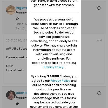
dem Land, in dem dieses Forum
gehostet wird, zustimmen.
Inge-Gisela
Forum-Teilnehmer
We process personal data
about users of our site, through
Dabei seit:
09.11.2012
the use of cookies and other
Beiträge:
1842
technologies, to deliver our
services, personalize
27.01.2020, 10:59
#4
advertising, and to analyze site
activity. We may share certain
AW: Alte Fotos digital
information about our users
with our advertising and
Kleine Korrektur: Krzysztof Kosik.
analytics partners. For
additional details, refer to our
Gruß
Privacy Policy
.
Inge-Gisela
By clicking "
I AGREE
" below, you
agree to our
Privacy Policy
and
our personal data processing
and cookie practices as
Uschi Danziger
described therein. You also
Forum-Teilnehmer
acknowledge that this forum
may be hosted outside your
country and you consent to the