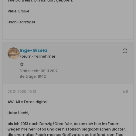
Wie Du weißt, bin ich dort geboren.
Viele Grüße
Uschi Danziger
Inge-Gisela
Forum-Teilnehmer
Dabei seit:
09.11.2012
Beiträge:
1842
28.01.2020, 16:31
#6
AW: Alte Fotos digital
Liebe Uschi,
als ich 2013 nach Danzig/Ohra fuhr, bekam ich hier im Forum
wegen meiner Fotos und der historisch biographischen Blätter,
die ehemalige Fabrik meines Großvaters betreffend, den Tipp,