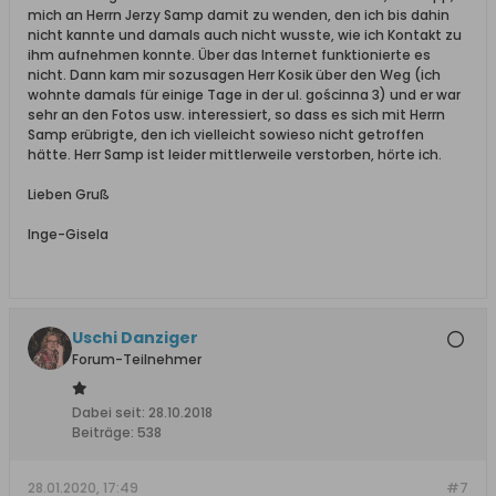
mich an Herrn Jerzy Samp damit zu wenden, den ich bis dahin
nicht kannte und damals auch nicht wusste, wie ich Kontakt zu
ihm aufnehmen konnte. Über das Internet funktionierte es
nicht. Dann kam mir sozusagen Herr Kosik über den Weg (ich
wohnte damals für einige Tage in der ul. gościnna 3) und er war
sehr an den Fotos usw. interessiert, so dass es sich mit Herrn
Samp erübrigte, den ich vielleicht sowieso nicht getroffen
hätte. Herr Samp ist leider mittlerweile verstorben, hörte ich.
Lieben Gruß
Inge-Gisela
Uschi Danziger
Forum-Teilnehmer
Dabei seit:
28.10.2018
Beiträge:
538
28.01.2020, 17:49
#7