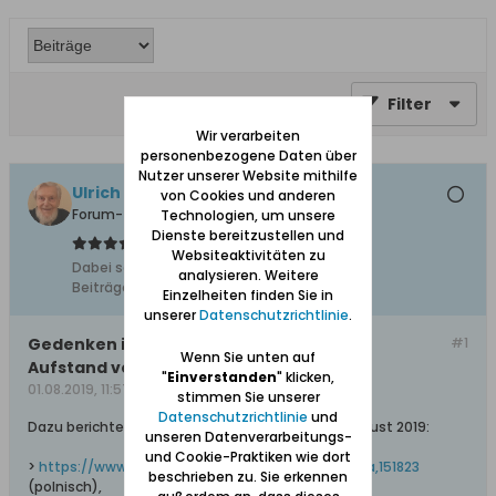
Filter
Wir verarbeiten
personenbezogene Daten über
Nutzer unserer Website mithilfe
Ulrich 31
von Cookies und anderen
Forum-Teilnehmer
Technologien, um unsere
Dienste bereitzustellen und
Websiteaktivitäten zu
Dabei seit:
04.11.2011
analysieren. Weitere
Beiträge:
8612
Einzelheiten finden Sie in
unserer
Datenschutzrichtlinie
.
Gedenken in Danzig an den Warschauer
#1
Wenn Sie unten auf
Aufstand vor 75 Jahren
"
Einverstanden
" klicken,
01.08.2019, 11:57
stimmen Sie unserer
Datenschutzrichtlinie
und
Dazu berichtet dieser gdansk.pl-Artikel vom 1. August 2019:
unseren Datenverarbeitungs-
und Cookie-Praktiken wie dort
>
https://www.gdansk.pl/wiadomosci/god...tosci,a,151823
beschrieben zu. Sie erkennen
(polnisch),