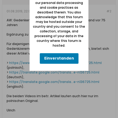
our personal data processing
and cookie practices as
01.08.2019, 22:02
#2
described therein. You also
acknowledge that this forum
AW: Gedenken in Danzig an den Warschauer Aufstand vor 75
may be hosted outside your
Jahren
country and you consent to the
collection, storage, and
Ergänzung zu #1:
processing of your data in the
country where this forum is
Für diejenigen von Euch, die sich den Ablauf dieser
hosted.
Gedenkzeremonie ansehen und anhören möchten, bietet sich
dieser Artikel von trojmiasto.pl an:
Einverstanden
>
https://www.trojmiasto.pl/wiadomosci...e-n136725.html
(polnisch),
>
https://translate.google.com/transla...e-n136725.html
(deutsch),
>
https://translate.google.com/transla...e-n136725.html
(englisch).
Die beiden Videos im betr. Artikel laufen auch hier nur im
polnischen Original.
Ulrich