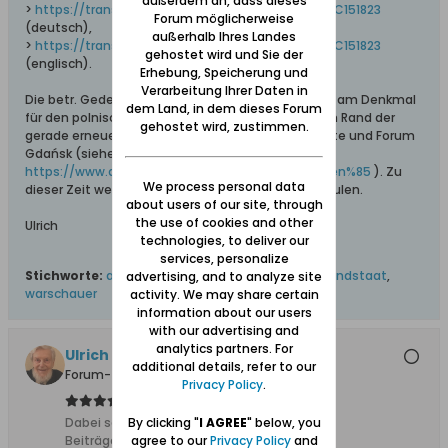
außerdem an, dass dieses
>
https://translate.google.com/transla...i%2Ca%2C151823
Forum möglicherweise
(deutsch),
außerhalb Ihres Landes
>
https://translate.google.com/transla...i%2Ca%2C151823
gehostet wird und Sie der
(englisch).
Erhebung, Speicherung und
Verarbeitung Ihrer Daten in
Die betr. Gedenkzeremonie findet statt um 17 Uhr am Denkmal
dem Land, in dem dieses Forum
für den polnischen Untergrundstaat 1939-1945 am Rand der
gehostet wird, zustimmen.
gerade erneuerten Parkanlage zwischen Silberhütte und Forum
Gdańsk (siehe dazu #63 in >
https://www.danzig.de/showthread.ph...inbegriffen%85
). Zu
We process personal data
dieser Zeit werden in der ganzen Stadt Sirenen heulen.
about users of our site, through
the use of cookies and other
Ulrich
technologies, to deliver our
services, personalize
Stichworte:
aufstand
,
denkmal
,
sirenen
,
untergrundstaat
,
advertising, and to analyze site
warschauer
activity. We may share certain
information about our users
with our advertising and
analytics partners. For
Ulrich 31
additional details, refer to our
Forum-Teilnehmer
Privacy Policy
.
By clicking "
I AGREE
" below, you
Dabei seit:
04.11.2011
agree to our
Privacy Policy
and
Beiträge:
8612