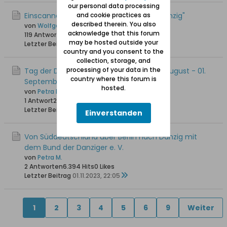
our personal data processing
Einscannen / Digitalisieren von "Unser Danzig"
and cookie practices as
described therein. You also
von
Wolfgang
acknowledge that this forum
119 Antworten
154.121 Hits
0 Likes
may be hosted outside your
Letzter Beitrag
30.08.2024, 09:44
country and you consent to the
collection, storage, and
processing of your data in the
Tag der Danziger in Düsseldorf vom 30. August - 01.
country where this forum is
September 2024
hosted.
von
Petra M.
1 Antwort
2.779 Hits
0 Likes
Letzter Beitrag
01.08.2024, 17:49
Einverstanden
Von Süddeutschland über Berlin nach Danzig mit
dem Bund der Danziger e. V.
von
Petra M.
2 Antworten
6.394 Hits
0 Likes
Letzter Beitrag
01.11.2023, 22:05
1
2
3
4
5
6
9
Weiter