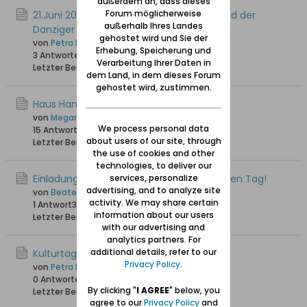
außerdem an, dass dieses
Forum möglicherweise
21.Juni 2025 - Mitgiederversammlung Bund der
außerhalb Ihres Landes
Danziger e. V.
gehostet wird und Sie der
von
Petra M.
Erhebung, Speicherung und
3 Antworten
2.317 Hits
0 Likes
Verarbeitung Ihrer Daten in
Letzter Beitrag
25.05.2025, 18:40
dem Land, in dem dieses Forum
gehostet wird, zustimmen.
Haus Hansestadt Danzig - Lübeck
von
Megande
We process personal data
15 Antworten
20.516 Hits
0 Likes
about users of our site, through
Letzter Beitrag
07.05.2025, 04:46
the use of cookies and other
technologies, to deliver our
Einladung nach Lübeck: Danzig für 'n halben Tag!
services, personalize
advertising, and to analyze site
von
Beate
activity. We may share certain
1 Antwort
3.334 Hits
0 Likes
information about our users
Letzter Beitrag
31.10.2024, 12:26
with our advertising and
analytics partners. For
additional details, refer to our
Kulturtagung in Stuttgart Oktober 2024
Privacy Policy
.
von
Petra M.
0 Antworten
2.555 Hits
0 Likes
By clicking "
I AGREE
" below, you
Letzter Beitrag
16.09.2024, 16:49
agree to our
Privacy Policy
and