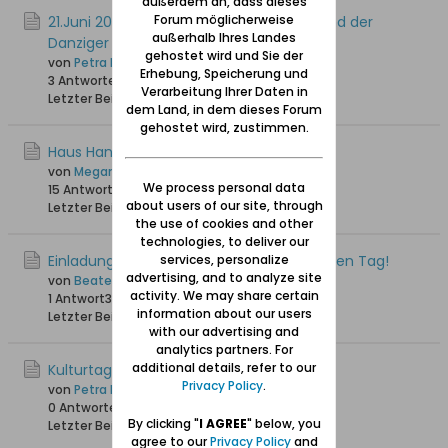
außerdem an, dass dieses
Forum möglicherweise
21.Juni 2025 - Mitgiederversammlung Bund der
außerhalb Ihres Landes
Danziger e. V.
gehostet wird und Sie der
von
Petra M.
Erhebung, Speicherung und
3 Antworten
2.317 Hits
0 Likes
Verarbeitung Ihrer Daten in
Letzter Beitrag
25.05.2025, 18:40
dem Land, in dem dieses Forum
gehostet wird, zustimmen.
Haus Hansestadt Danzig - Lübeck
von
Megande
We process personal data
15 Antworten
20.516 Hits
0 Likes
about users of our site, through
Letzter Beitrag
07.05.2025, 04:46
the use of cookies and other
technologies, to deliver our
Einladung nach Lübeck: Danzig für 'n halben Tag!
services, personalize
advertising, and to analyze site
von
Beate
activity. We may share certain
1 Antwort
3.334 Hits
0 Likes
information about our users
Letzter Beitrag
31.10.2024, 12:26
with our advertising and
analytics partners. For
additional details, refer to our
Kulturtagung in Stuttgart Oktober 2024
Privacy Policy
.
von
Petra M.
0 Antworten
2.555 Hits
0 Likes
By clicking "
I AGREE
" below, you
Letzter Beitrag
16.09.2024, 16:49
agree to our
Privacy Policy
and