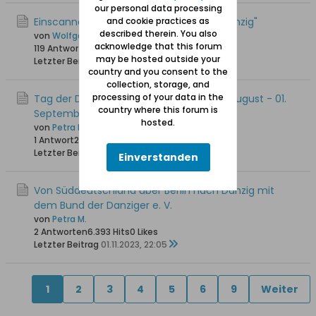
our personal data processing
Einscannen / Digitalisieren von "Unser Danzig"
and cookie practices as
described therein. You also
von
Wolfgang
acknowledge that this forum
119 Antworten
154.119 Hits
0 Likes
may be hosted outside your
Letzter Beitrag
30.08.2024, 09:44
country and you consent to the
collection, storage, and
processing of your data in the
Tag der Danziger in Düsseldorf vom 30. August - 01.
country where this forum is
September 2024
hosted.
von
Petra M.
1 Antwort
2.779 Hits
0 Likes
Letzter Beitrag
01.08.2024, 17:49
Einverstanden
Von Süddeutschland über Berlin nach Danzig mit
dem Bund der Danziger e. V.
von
Petra M.
2 Antworten
6.393 Hits
0 Likes
Letzter Beitrag
01.11.2023, 22:05
1
2
3
4
5
6
9
Weiter