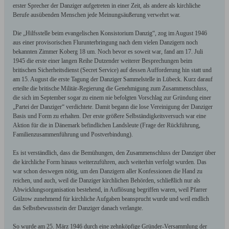
erster Sprecher der Danziger aufgetreten in einer Zeit, als andere als kirchliche
Berufe ausübenden Menschen jede Meinungsäußerung verwehrt war.
Die „Hilfsstelle beim evangelischen Konsistorium Danzig“, zog im August 1946
aus einer provisorischen Flurunterbringung nach dem vielen Danzigern noch
bekannten Zimmer Koberg 18 um. Noch bevor es soweit war, fand am 17. Juli
1945 die erste einer langen Reihe Dutzender weiterer Besprechungen beim
britischen Sicherheitsdienst (Secret Service) auf dessen Aufforderung hin statt und
am 15. August die erste Tagung der Danziger Sammelstelle in Lübeck. Kurz darauf
erteilte die britische Militär-Regierung die Genehmigung zum Zusammenschluss,
die sich im September sogar zu einem nie befolgten Vorschlag zur Gründung einer
„Partei der Danziger“ verdichtete. Damit begann die lose Vereinigung der Danziger
Basis und Form zu erhalten. Der erste größere Selbständigkeitsversuch war eine
Aktion für die in Dänemark befindlichen Landsleute (Frage der Rückführung,
Familienzusammenführung und Postverbindung).
Es ist verständlich, dass die Bemühungen, den Zusammenschluss der Danziger über
die kirchliche Form hinaus weiterzuführen, auch weiterhin verfolgt wurden. Das
war schon deswegen nötig, um den Danzigern aller Konfessionen die Hand zu
reichen, und auch, weil die Danziger kirchlichen Behörden, schließlich nur als
Abwicklungsorganisation bestehend, in Auflösung begriffen waren, weil Pfarrer
Gülzow zunehmend für kirchliche Aufgaben beansprucht wurde und weil endlich
das Selbstbewusstsein der Danziger danach verlangte.
So wurde am 25. März 1946 durch eine zehnköpfige Gründer-Versammlung der