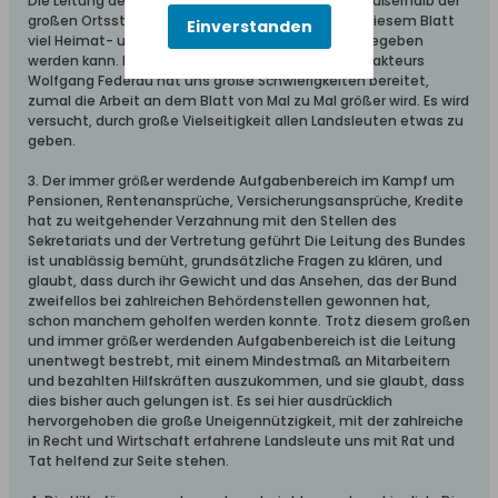
Die Leitung des Bundes glaubt, dass gerade den außerhalb der
großen Ortsstellen wohnenden Landsleuten mit diesem Blatt
Einverstanden
viel Heimat- und Zusammengehörigkeitsgefühl gegeben
werden kann. Der unerwartete Tod des ersten Redakteurs
Wolfgang Federau hat uns große Schwierigkeiten bereitet,
zumal die Arbeit an dem Blatt von Mal zu Mal größer wird. Es wird
versucht, durch große Vielseitigkeit allen Landsleuten etwas zu
geben.
3. Der immer größer werdende Aufgabenbereich im Kampf um
Pensionen, Rentenansprüche, Versicherungsansprüche, Kredite
hat zu weitgehender Verzahnung mit den Stellen des
Sekretariats und der Vertretung geführt Die Leitung des Bundes
ist unablässig bemüht, grundsätzliche Fragen zu klären, und
glaubt, dass durch ihr Gewicht und das Ansehen, das der Bund
zweifellos bei zahlreichen Behördenstellen gewonnen hat,
schon manchem geholfen werden konnte. Trotz diesem großen
und immer größer werdenden Aufgabenbereich ist die Leitung
unentwegt bestrebt, mit einem Mindestmaß an Mitarbeitern
und bezahlten Hilfskräften auszukommen, und sie glaubt, dass
dies bisher auch gelungen ist. Es sei hier ausdrücklich
hervorgehoben die große Uneigennützigkeit, mit der zahlreiche
in Recht und Wirtschaft erfahrene Landsleute uns mit Rat und
Tat helfend zur Seite stehen.