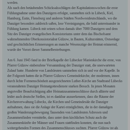
werden.
Als nach den betäubenden Schicksalsschlägen der Kapitulationswochen die erste
Fühlungnahme unter den Danzigern erfolgte, sammelten sich in Lübeck, Kiel,
Hamburg, Eutin, Flensburg und anderen Städten Nordwestdeutschlands, wo die
Danziger besonders zahlreich saßen, lose Vereinigungen, die bald untereinander in
Fühlung kamen. Lübeck mit seinen schon damals über 7000 Danzigern und dem
Sitz des Danziger evangelischen Konsistoriums unter dem das Bischofsamt
wahrnehmenden Oberkonsistorialrat Gülzow, in Bauten, Kulturstätten, Ostseelage
und geschichtlichen Erinnerungen an manche Wesenszüge der Heimat erinnernd,
wurde der Vorort dieser Sammelbestrebungen.
Am 6. Juni 1945 fand in der Briefkapelle der Lübecker Marienkirche die erste, von
Pfarrer Gülzow einberufene Versammlung der Danziger statt, die unerwarteten
Zulauf hatte. Hunderte von Landsleuten sammelten sich in und vor der Kapelle. In
der Folgezeit hatten die in Pfarrer Gülzows Gemeindekirche, der modernen, innen
durch lichte Formenschönheit ausgezeichneten Luther-Kirche am Stadtrand Lübecks
veranstalteten Danziger Heimatgottesdienste starken Besuch. In jenen Monaten
angstvoller Beaufsichtigung aller Heimatzusammenschlüsse durch alliierte und
leider auch deutsche Stellen, ist es dankbar anzuerkennen, dass die Räume der
Kirchenverwaltung Lübecks, die Kirchen und Gemeindesäle die Danziger
aufnahmen, dass sie die Anlage der Kartei ermöglichten, die in der damaligen
großen Wanderungsbewegung Tausenden von Landsleuten Adressen und
Zusammenfinden vermittelte, dass unter dem kirchlichen Schutz auch die
Zusammenkünfte der Männer und Frauen stattfinden konnten, die nun nach
weitergehenden Formen des Zusammenschlusses suchten. Pfarrer Gülzow ist als