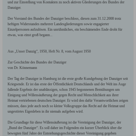
und zur Einstellung von Kontakten zu noch aktiven Gliederungen des Bundes der
Danziger.
Der Vorstand des Bundes der Danziger beschloss, diesen zum 31.12.2008 trotz
heftigen Widerstandes mehrerer Landesgliederungen sowie engagierter
Einzelpersonen aufzulösen. Ein unrühmliches, ein beschämendes Ende droht für
etwas, was einst groß begann...
Aus „Unser Danzig“, 1950, Heft Nr. 8, vom August 1950
Zur Geschichte des Bundes der Danziger
von Dr. Könnemann
Der Tag der Danziger in Hamburg ist die erste große Kundgebung der Danziger seit
Kriegsende. Er ist das erste der Öffentlichkeit Deutschlands und der Welt ins Auge
fallende Ergebnis der unablässigen, schon 1945 begonnenen Bemühungen um
Einigung und Willensäußerung der gegen Recht und Menschlichkeit aus ihrer
Heimat vertriebenen deutschen Danziger. Er wird den dafür Verantwortlichen zeigen
müssen, dass jede auch noch so kleine Volksgruppe das Recht auf die Heimat und
ungestörtes Eigenleben in ihr niemals aufgeben wird.
Die Grundlage für diese Willensäußerung ist die Vereinigung der Danziger, der
„Bund der Danziger“. Es soll daher im Folgenden ein kurzer Überblick über die
bewegten fünf Jahre der Entstehungsgeschichte dieser Vereinigung gegeben