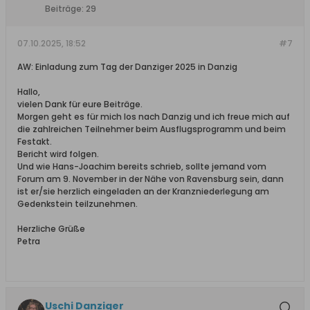
Beiträge:
29
07.10.2025, 18:52
#7
AW: Einladung zum Tag der Danziger 2025 in Danzig
Hallo,
vielen Dank für eure Beiträge.
Morgen geht es für mich los nach Danzig und ich freue mich auf
die zahlreichen Teilnehmer beim Ausflugsprogramm und beim
Festakt.
Bericht wird folgen.
Und wie Hans-Joachim bereits schrieb, sollte jemand vom
Forum am 9. November in der Nähe von Ravensburg sein, dann
ist er/sie herzlich eingeladen an der Kranzniederlegung am
Gedenkstein teilzunehmen.
Herzliche Grüße
Petra
Uschi Danziger