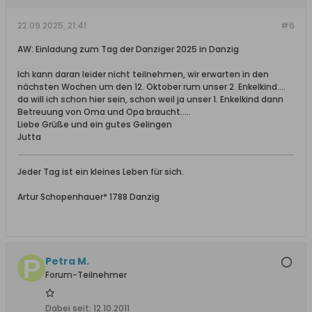
22.09.2025, 21:41
#6
AW: Einladung zum Tag der Danziger 2025 in Danzig
Ich kann daran leider nicht teilnehmen, wir erwarten in den
nächsten Wochen um den 12. Oktober rum unser 2. Enkelkind....
da will ich schon hier sein, schon weil ja unser 1. Enkelkind dann
Betreuung von Oma und Opa braucht.....
Liebe Grüße und ein gutes Gelingen
Jutta
Jeder Tag ist ein kleines Leben für sich.
Artur Schopenhauer* 1788 Danzig
Petra M.
Forum-Teilnehmer
Dabei seit:
12.10.2011