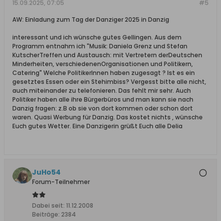
15.09.2025, 07:05
#5
AW: Einladung zum Tag der Danziger 2025 in Danzig
interessant und ich wünsche gutes Gellingen. Aus dem
Programm entnahm ich "Musik: Daniela Grenz und Stefan
KutscherTreffen und Austausch: mit Vertretern derDeutschen
Minderheiten, verschiedenenOrganisationen und Politikern,
Catering" Welche PolitikerInnen haben zugesagt ? Ist es ein
gesetztes Essen oder ein Stehimbiss? Vergesst bitte alle nicht,
auch miteinander zu telefonieren. Das fehlt mir sehr. Auch
Politiker haben alle ihre Bürgerbüros und man kann sie nach
Danzig fragen: z.B ob sie von dort kommen oder schon dort
waren. Quasi Werbung für Danzig. Das kostet nichts , wünsche
Euch gutes Wetter. Eine Danzigerin grüßt Euch alle Delia
JuHo54
Forum-Teilnehmer
Dabei seit:
11.12.2008
Beiträge:
2384