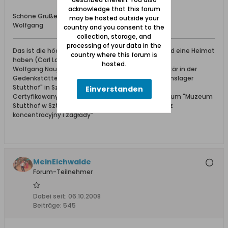
acknowledge that this forum
Schöne Grüße aus dem Werder
may be hosted outside your
Wolfgang
country and you consent to the
collection, storage, and
processing of your data in the
Das ist die höchste aller Gaben: Geborgen sein und eine Heimat
country where this forum is
haben (Carl Lange)
hosted.
Wolfgang Naujocks: Zertifizierter Führer und Volontär in der
Gedenkstätte/Museum "Deutsches Konzentrationslager
Stutthof" in Sztutowo
Einverstanden
Certyfikowany przewodnik i wolontariusz po muzeum "Muzeum
Stutthof w Sztutowie - Niemiecki nazistowski obóz
koncentracyjny i zagłady"
MeinEichwalde
Forum-Teilnehmer
Dabei seit:
06.10.2008
Beiträge:
545