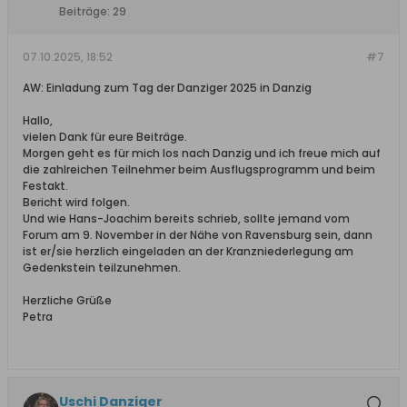
Beiträge:
29
07.10.2025, 18:52
#7
AW: Einladung zum Tag der Danziger 2025 in Danzig
Hallo,
vielen Dank für eure Beiträge.
Morgen geht es für mich los nach Danzig und ich freue mich auf
die zahlreichen Teilnehmer beim Ausflugsprogramm und beim
Festakt.
Bericht wird folgen.
Und wie Hans-Joachim bereits schrieb, sollte jemand vom
Forum am 9. November in der Nähe von Ravensburg sein, dann
ist er/sie herzlich eingeladen an der Kranzniederlegung am
Gedenkstein teilzunehmen.
Herzliche Grüße
Petra
Uschi Danziger