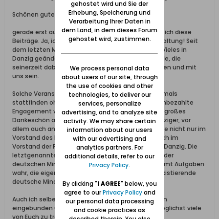
gehostet wird und Sie der
Erhebung, Speicherung und
Schönen guten Abend,
Verarbeitung Ihrer Daten in
dem Land, in dem dieses Forum
gerade erst aus Deutschland zurückgekehrt, sehe ich diese
gehostet wird, zustimmen.
Beiträge. Ja, ich denke, das wird eine tolle Veranstaltung! Seit
dem letzten Mal in Danzig, vor 10 Jahren, hat sich Vieles in
Danzig geändert. Aber leider werden nicht mehr alle, die
seinerzeit dabei waren, diese Reise antreten können und mit
We process personal data
uns sein.
about users of our site, through
the use of cookies and other
Solche Veranstaltungen bzw. Treffen könnten niemals
technologies, to deliver our
stattfinden ohne das große ehrenamtliche und unbezahlte
services, personalize
Engagement vieler aktiv Wirkender. Deswegen ein großes
advertising, and to analyze site
Dankeschön an den Vorstand des Bundes der Danziger, vor
activity. We may share certain
allem auch an Petra und auch an Daniela Grenz, die nicht nur im
information about our users
Vorstand des Bundes der Danziger ist sondern auch im
with our advertising and
Vorstand der Polnisch-Deutschen Gesellschaft in Danzig. Die
analytics partners. For
letztgenannte Organisation ist in die Fußstapfen der
additional details, refer to our
deutschen Minderheit in Danzig getreten und nimmt Aufgaben
Privacy Policy
.
wahr, die eigentlich die nur noch auf dem Papier existierende
deutsche Minderheit wahrnehmen sollte.
By clicking "
I AGREE
" below, you
agree to our
Privacy Policy
and
Auch ich selber bin bei diesem Treffen ein bisschen
our personal data processing
eingebunden und ich freue mich schon darauf, möglichst viele
and cookie practices as
von Euch zu treffen.
described therein. You also