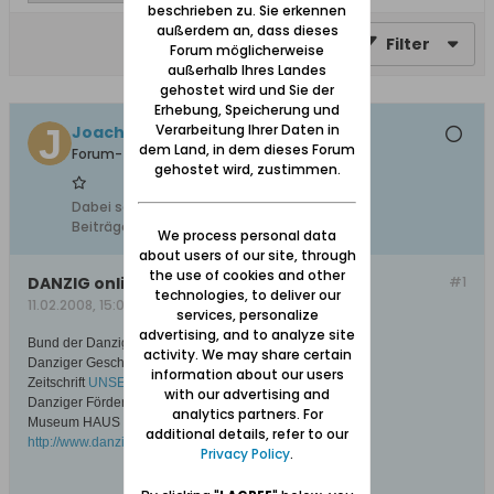
beschrieben zu. Sie erkennen
außerdem an, dass dieses
Filter
Forum möglicherweise
außerhalb Ihres Landes
gehostet wird und Sie der
Erhebung, Speicherung und
Verarbeitung Ihrer Daten in
Joachim
dem Land, in dem dieses Forum
Forum-Teilnehmer
gehostet wird, zustimmen.
Dabei seit:
10.02.2008
Beiträge:
43
We process personal data
about users of our site, through
the use of cookies and other
DANZIG online - Bund der Danziger usw.
#1
technologies, to deliver our
11.02.2008, 15:08
services, personalize
advertising, and to analyze site
Bund der Danziger usw.:
activity. We may share certain
Danziger Geschichte
information about our users
Zeitschrift
UNSER DANZIG
with our advertising and
Danziger Förderkreis e.V.
analytics partners. For
Museum HAUS HANSESTADT DANZIG
additional details, refer to our
http://www.danzig-online.de/
Privacy Policy
.