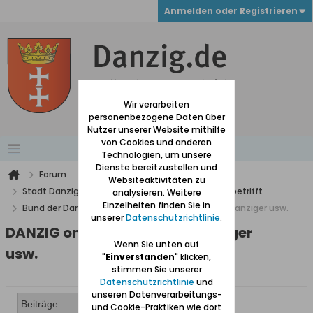
Anmelden oder Registrieren
Wir verarbeiten
personenbezogene Daten über
Nutzer unserer Website mithilfe
von Cookies und anderen
Technologien, um unsere
Dienste bereitzustellen und
Forum
Websiteaktivitäten zu
Stadt Danzig mit Vororten und alles was Danzig betrifft
analysieren. Weitere
Einzelheiten finden Sie in
Bund der Danziger
DANZIG online - Bund der Danziger usw.
unserer
Datenschutzrichtlinie
.
DANZIG online - Bund der Danziger
Wenn Sie unten auf
usw.
"
Einverstanden
" klicken,
stimmen Sie unserer
Datenschutzrichtlinie
und
unseren Datenverarbeitungs-
und Cookie-Praktiken wie dort