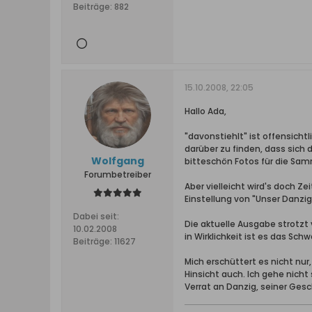
Beiträge:
882
15.10.2008, 22:05
Hallo Ada,
"davonstiehlt" ist offensichtl
darüber zu finden, dass sich
Wolfgang
bitteschön Fotos für die Sa
Forumbetreiber
Aber vielleicht wird's doch Z
Einstellung von "Unser Danz
Dabei seit:
Die aktuelle Ausgabe strotzt 
10.02.2008
in Wirklichkeit ist es das Sc
Beiträge:
11627
Mich erschüttert es nicht nur
Hinsicht auch. Ich gehe nicht
Verrat an Danzig, seiner Ge