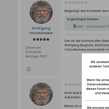
14.10.2008, 16:22
Beigefügt das Schreiben des 
Angehängte Dateien
BdD - das Ende.pdf
(
Wolfgang
Forumbetreiber
Das ist die höchste aller Ga
Wolfgang Naujocks: Zertifizi
Dabei seit:
Certyfikowany przewodnik i 
10.02.2008
Beiträge:
11627
Wir verarbe
anderen Tech
Wenn Sie unten
Datenverarbei
14.10.2008, 16:31
dieses Forum m
Noch eine kleine Ergänzung:
und Verar
Außerdem sind noch Bestellfo
Bisher ist von den Mitgliedern
We process per