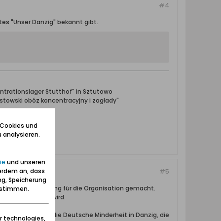
#4
tes "Unser Danzig" bekannt gibt.
ntrationslager Stutthof" in Sztutowo
towski obóz koncentracyjny i zagłady"
 Cookies und
 analysieren.
ie
und unseren
erdem an, dass
#5
ng, Speicherung
ach wie vor Werbung für die Organisation gemacht.
zustimmen.
2.08 eingestellt wird.
ert worden. Selbst die Deutsche Minderheit in Danzig, die
r technologies,