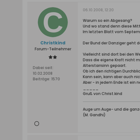
06.10.2008, 12:20
Warum so ein Abgesang?
Und wo stand denn diese Mit
Im letzten Blatt vom Septem
Christkind
Der Bund der Danziger geht 
Forum-Teilnehmer
Vielleicht sind dort bei den
Dass die eigene Kraft nicht m
Alterstarrsinn gepaart.
Dabei seit:
Ob ich den richtigen Durchblic
10.02.2008
Kann sein, kann aber auch nic
Beiträge:
1570
Aber - in jedem Ende ist ein 
_____
Gruß von Christ.kind
Auge um Auge- und die ganze 
(M. Gandhi)