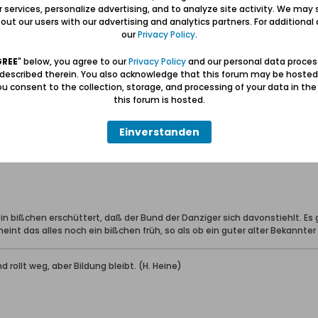
d der Danziger zusammenarbeitet. ist nicht informiert wie mir vorhin de
ur services, personalize advertising, and to analyze site activity. We may 
ut our users with our advertising and analytics partners. For additional d
our
Privacy Policy
.
ten Ausgabe von Unser Danzig wird Näheres darüber zu lesen sein.
GREE
" below, you agree to our
Privacy Policy
and our personal data proces
 described therein. You also acknowledge that this forum may be hosted
ben: Geborgen sein und eine Heimat haben (Carl Lange)
u consent to the collection, storage, and processing of your data in th
erter Führer und Volontär in der Gedenkstätte/Museum "Deutsches Konze
this forum is hosted.
wolontariusz po muzeum "Muzeum Stutthof w Sztutowie - Niemiecki nazis
Einverstanden
in bißchen erschüttert, daß der Bund der Danziger sich davonstiehlt. Es 
heint das alles noch ein bißchen früh, so als ob ein guter alter Bekannter
d rollt weg, aber Bildung bleibt. (H. Heine)