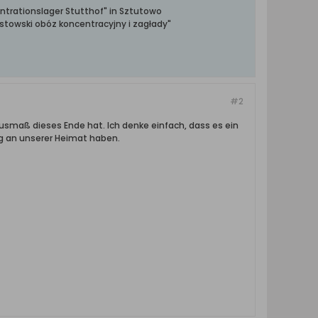
ntrationslager Stutthof" in Sztutowo
towski obóz koncentracyjny i zagłady"
#2
 Ausmaß dieses Ende hat. Ich denke einfach, dass es ein
ng an unserer Heimat haben.