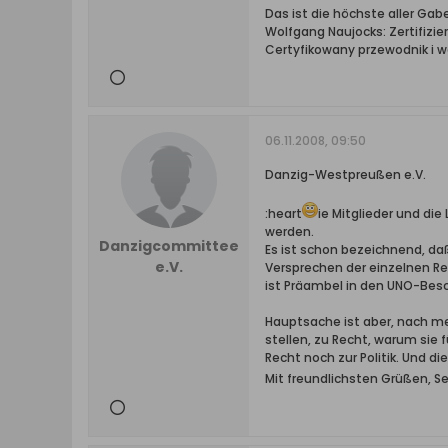
Das ist die höchste aller Ga
Wolfgang Naujocks: Zertifizi
Certyfikowany przewodnik i 
06.11.2008, 09:50
Danzig-Westpreußen e.V.
:heart
ie Mitglieder und di
werden.
Danzigcommittee
Es ist schon bezeichnend, da
e.V.
Versprechen der einzelnen Re
ist Präambel in den UNO-Bes
Hauptsache ist aber, nach me
stellen, zu Recht, warum sie 
Recht noch zur Politik. Und 
Mit freundlichsten Grüßen, S