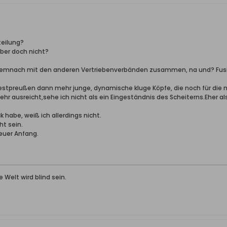
teilung?
ber doch nicht?
demnach mit den anderen Vertriebenverbänden zusammen, na und? Fusi
 Westpreußen dann mehr junge, dynamische kluge Köpfe, die noch für die
ehr ausreicht,sehe ich nicht als ein Eingeständnis des Scheiterns.Eher 
k habe, weiß ich allerdings nicht.
ht sein.
neuer Anfang.
Welt wird blind sein.