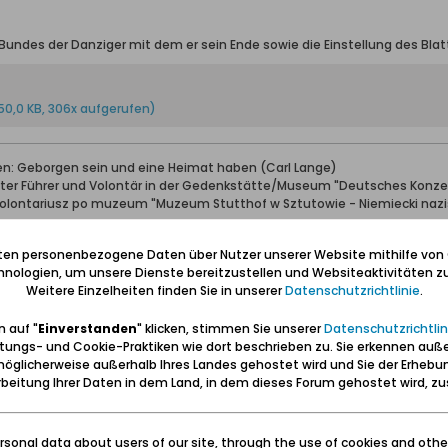
Bundes der Danziger mit dem er sein Ende sowie die Einstellung des Blat
50,0 KB, 306x aufgerufen)
ben: Geborgen sein und eine Heimat haben (Carl Lange)
erter Führer und Volontär in der Gedenkstätte/Museum "Deutsches Konze
wolontariusz po muzeum "Muzeum Stutthof w Sztutowie - Niemiecki nazis
iten personenbezogene Daten über Nutzer unserer Website mithilfe von
nologien, um unsere Dienste bereitzustellen und Websiteaktivitäten zu
Weitere Einzelheiten finden Sie in unserer
Datenschutzrichtlinie
.
 auf "
Einverstanden
" klicken, stimmen Sie unserer
Datenschutzrichtlin
tungs- und Cookie-Praktiken wie dort beschrieben zu. Sie erkennen auß
öglicherweise außerhalb Ihres Landes gehostet wird und Sie der Erhebu
 Auf der Homepage des Bundes der Danziger
www.danzig-online.de
wird n
beitung Ihrer Daten in dem Land, in dem dieses Forum gehostet wird, 
rmulare für "Unser Danzig" herunterladbar obwohl das Blättchen zum 31.1
 des Bundes der Danziger offensichtlich nur ein ganz kleiner Teil informi
sonal data about users of our site, through the use of cookies and othe