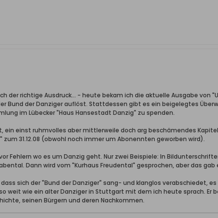
ich der richtige Ausdruck... - heute bekam ich die aktuelle Ausgabe von "U
 der Bund der Danziger auflöst. Stattdessen gibt es ein beigelegtes Übe
mmlung im Lübecker "Haus Hansestadt Danzig" zu spenden.
eit, ein einst ruhmvolles aber mittlerweile doch arg beschämendes Kapite
ig" zum 31.12.08 (obwohl noch immer um Abonennten geworben wird).
vor Fehlern wo es um Danzig geht. Nur zwei Beispiele: In Bildunterschrif
hwabental. Dann wird vom "Kurhaus Freudental" gesprochen, aber das gab 
, dass sich der "Bund der Danziger" sang- und klanglos verabschiedet, es
 so weit wie ein alter Danziger in Stuttgart mit dem ich heute sprach. E
schichte, seinen Bürgern und deren Nachkommen.