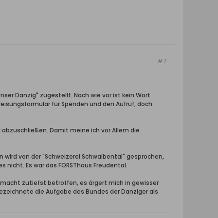
#7
nser Danzig" zugestellt. Nach wie vor ist kein Wort
rweisungsformular für Spenden und den Aufruf, doch
l abzuschließen. Damit meine ich vor Allem die
ten wird von der "Schweizerei Schwalbental" gesprochen,
es nicht. Es war das FORSThaus Freudental.
 macht zutiefst betroffen, es ärgert mich in gewisser
r bezeichnete die Aufgabe des Bundes der Danziger als