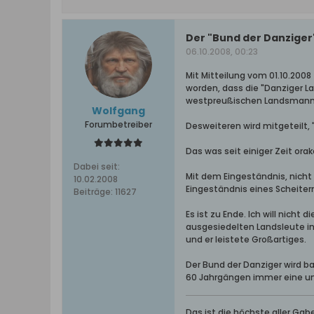
Der "Bund der Danziger" 
06.10.2008, 00:23
Mit Mitteilung vom 01.10.2008 
worden, dass die "Danziger 
westpreußischen Landsmannsc
Wolfgang
Forumbetreiber
Desweiteren wird mitgeteilt,
Das was seit einiger Zeit orak
Dabei seit:
Mit dem Eingeständnis, nicht
10.02.2008
Eingeständnis eines Scheiter
Beiträge:
11627
Es ist zu Ende. Ich will nicht
ausgesiedelten Landsleute in
und er leistete Großartiges.
Der Bund der Danziger wird ba
60 Jahrgängen immer eine un
Das ist die höchste aller Ga