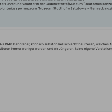
erter Führer und Volontär in der Gedenkstätte/Museum "Deutsches Konze
wolontariusz po muzeum "Muzeum Stutthof w Sztutowie - Niemiecki nazis
. Als 1940 Geborener, kann ich substanziell schlecht beurteilen, welches
e Älteren immer weniger werden und wir Jüngeren, keine eigene Vorstellu