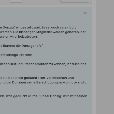
#1
r Danzig" eingestellt wird. Es sei auch vereinbart
rden. Die bisherigen Mitglieder werden gebeten, der
nnen wird, beizutreten.
s Bundes der Danziger e.V."
lbstständige Existenz.
ichen Kultur aufrecht erhalten zu können, ist auch das
Arbeit die für die geflüchteten, vertriebenen und
und der Danziger seine Berechtigung, er war notwendig
das, was gedruckt wurde. "Unser Danzig" wird mit seinen