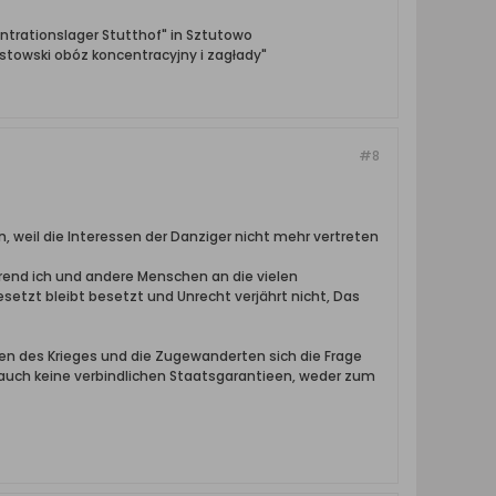
ntrationslager Stutthof" in Sztutowo
towski obóz koncentracyjny i zagłady"
#8
, weil die Interessen der Danziger nicht mehr vertreten
hrend ich und andere Menschen an die vielen
etzt bleibt besetzt und Unrecht verjährt nicht, Das
den des Krieges und die Zugewanderten sich die Frage
n auch keine verbindlichen Staatsgarantieen, weder zum