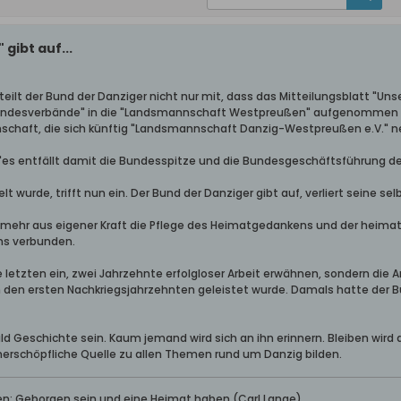
gibt auf...
teilt der Bund der Danziger nicht nur mit, dass das Mitteilungsblatt "Unse
Landesverbände" in die "Landsmannschaft Westpreußen" aufgenommen we
haft, die sich künftig "Landsmannschaft Danzig-Westpreußen e.V." ne
 "es entfällt damit die Bundesspitze und die Bundesgeschäftsführung de
elt wurde, trifft nun ein. Der Bund der Danziger gibt auf, verliert seine se
 mehr aus eigener Kraft die Pflege des Heimatgedankens und der heimatl
ns verbunden.
 die letzten ein, zwei Jahrzehnte erfolgloser Arbeit erwähnen, sondern die 
 den ersten Nachkriegsjahrzehnten geleistet wurde. Damals hatte der B
ld Geschichte sein. Kaum jemand wird sich an ihn erinnern. Bleiben wird 
erschöpfliche Quelle zu allen Themen rund um Danzig bilden.
ben: Geborgen sein und eine Heimat haben (Carl Lange)