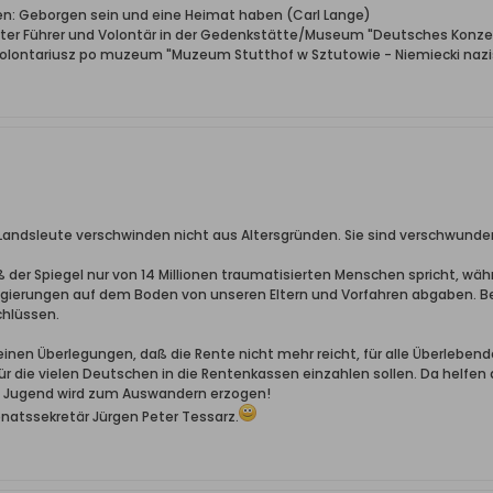
ben: Geborgen sein und eine Heimat haben (Carl Lange)
erter Führer und Volontär in der Gedenkstätte/Museum "Deutsches Konze
wolontariusz po muzeum "Muzeum Stutthof w Sztutowie - Niemiecki nazis
e Landsleute verschwinden nicht aus Altersgründen. Sie sind verschwunden
ß der Spiegel nur von 14 Millionen traumatisierten Menschen spricht, wä
gierungen auf dem Boden von unseren Eltern und Vorfahren abgaben. Bes
chlüssen.
inen Überlegungen, daß die Rente nicht mehr reicht, für alle Überleben
für die vielen Deutschen in die Rentenkassen einzahlen sollen. Da helfe
die Jugend wird zum Auswandern erzogen!
enatssekretär Jürgen Peter Tessarz.