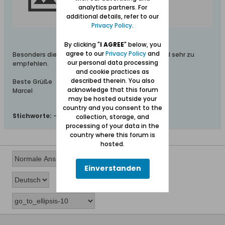
analytics partners. For
additional details, refer to our
Privacy Policy
.
By clicking "
I AGREE
" below, you
agree to our
Privacy Policy
and
Besonders die kommenden Weihnachtsfeiern sind sehr zu
our personal data processing
empfehlen.
and cookie practices as
described therein. You also
Beste Grüße
acknowledge that this forum
Marcel
may be hosted outside your
country and you consent to the
Stichworte:
-
collection, storage, and
processing of your data in the
country where this forum is
hosted.
Einverstanden