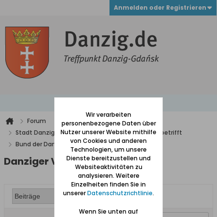
Anmelden oder Registrieren
Wir verarbeiten
Forum
personenbezogene Daten über
Nutzer unserer Website mithilfe
Stadt Danzig mit Vororten und alles was Danzig betrifft
von Cookies und anderen
Bund der Danziger
Danziger Veranstaltungen
Technologien, um unsere
Dienste bereitzustellen und
Danziger Veranstaltungen
Websiteaktivitäten zu
analysieren. Weitere
Einzelheiten finden Sie in
unserer
Datenschutzrichtlinie
.
Wenn Sie unten auf