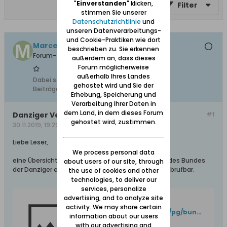
"
Einverstanden
" klicken,
Filter
stimmen Sie unserer
Datenschutzrichtlinie
und
unseren Datenverarbeitungs-
und Cookie-Praktiken wie dort
MarcelKr
beschrieben zu. Sie erkennen
Forum-Teilnehmer
außerdem an, dass dieses
Forum möglicherweise
außerhalb Ihres Landes
Dabei seit:
23.08.2012
gehostet wird und Sie der
Beiträge:
428
Erhebung, Speicherung und
Verarbeitung Ihrer Daten in
dem Land, in dem dieses Forum
Danziger Veranstaltungen
#1
gehostet wird, zustimmen.
30.11.2019, 19:29
Liebe Leser,
We process personal data
eine Übersicht der kommenden Veranstaltungen des Bundes
about users of our site, through
der Danziger e.V. sind auf unserer Facebookseite abrufbar.
the use of cookies and other
technologies, to deliver our
services, personalize
advertising, and to analyze site
Facebook
activity. We may share certain
https://www.facebook.com/pg/bundderdanziger/events/?ref=page_internal
information about our users
with our advertising and