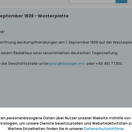
 September 1939 - Westerplatte
he!
Eröffnung der Kampfhandlungen am 1. September 1939 auf der Westerpla
on einem Redakteur einer renommierten deutschen Tageszeitung.
n die Geschäftsstelle unter
post@danziger.info
oder +49 451 77303.
iten personenbezogene Daten über Nutzer unserer Website mithilfe von
nologien, um unsere Dienste bereitzustellen und Websiteaktivitäten zu
eptember 1939 - Westerplatte
Weitere Einzelheiten finden Sie in unserer
Datenschutzrichtlinie
.