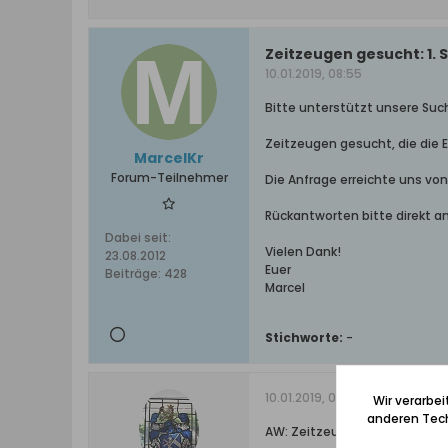
Zeitzeugen gesucht: 1.
10.01.2019, 08:55
Bitte unterstützt unsere Suc
Zeitzeugen gesucht, die die 
MarcelKr
Forum-Teilnehmer
Die Anfrage erreichte uns v
Rückantworten bitte direkt a
Dabei seit:
Vielen Dank!
23.08.2012
Euer
Beiträge:
428
Marcel
Stichworte:
-
10.01.2019, 09:55
Wir verarbe
anderen Tech
AW: Zeitzeugen gesucht: 1. S