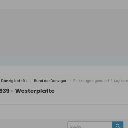
 Danzig betrifft
Bund der Danziger
Zeitzeugen gesucht: 1. Septem
1939 - Westerplatte