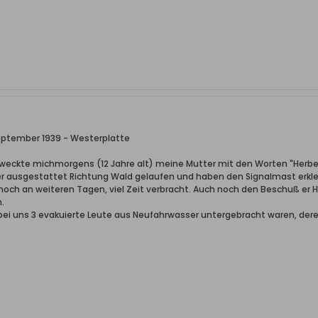
eptember 1939 - Westerplatte
 weckte michmorgens (12 Jahre alt) meine Mutter mit den Worten "Herbe
er ausgestattet Richtung Wald gelaufen und haben den Signalmast erkle
noch an weiteren Tagen, viel Zeit verbracht. Auch noch den Beschuß er
.
 bei uns 3 evakuierte Leute aus Neufahrwasser untergebracht waren, de