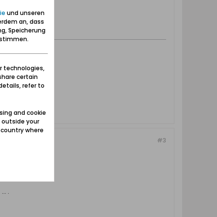
ie
und unseren
erdem an, dass
ng, Speicherung
zustimmen.
r technologies,
share certain
etails, refer to
sing and cookie
 outside your
e country where
#3
. .