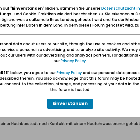
 auf "
Einverstanden
" klicken, stimmen Sie unserer
Datenschutzrichtlin
ere Zeitzeugenberichte finden.
tungs- und Cookie-Praktiken wie dort beschrieben zu. Sie erkennen auß
öglicherweise außerhalb Ihres Landes gehostet wird und Sie der Erhebu
beitung Ihrer Daten in dem Land, in dem dieses Forum gehostet wird, 
nd.
sonal data about users of our site, through the use of cookies and othe
ur services, personalize advertising, and to analyze site activity. We may 
ut our users with our advertising and analytics partners. For additional d
our
Privacy Policy
.
GREE
" below, you agree to our
Privacy Policy
and our personal data proces
 described therein. You also acknowledge that this forum may be hosted
u consent to the collection, storage, and processing of your data in th
this forum is hosted.
eptember 1939 - Westerplatte
Einverstanden
 meiner Nachbarstadt noch Kontakt mit einem Neufahrwasseraner gehabt ..