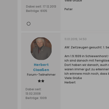
Viele Grüße
Dabei seit:
17.12.2013
Peter
Beiträge:
6105
11.01.2019, 14:50
AW: Zeitzeugen gesucht: 1. S
Am 1.9.1939 in Schiewenhorst
ich sind danach mit Ferngläs
Herbert
Dort haben wir danach, auch 
waren immer gut zu erkennen
Claaßen
Ich erinnere mich noch, dass
Forum-Teilnehmer
Viele Grüße
Herbert
Dabei seit:
13.02.2008
Beiträge:
1009