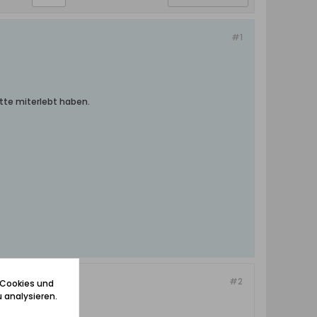
#1
tte miterlebt haben.
#2
 Cookies und
 analysieren.