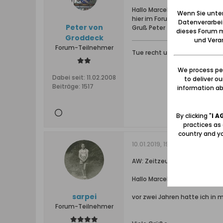
Hallo Marcel,
Wenn Sie unten
hier im Forum kannst Du mehr
Datenverarbei
Peter von
Gruß Peter
dieses Forum m
Groddeck
und Verar
Forum-Teilnehmer
Tue recht und scheue niema
We process per
Dabei seit:
11.02.2008
to deliver o
Beiträge:
1517
information abo
By clicking "
I A
practices as
country and yo
10.01.2019, 19:18
AW: Zeitzeugen gesucht: 1. S
Hallo Marcel,
sarpei
vor zwei Jahren hatte ich in
Forum-Teilnehmer