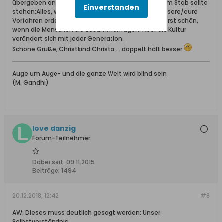
übergeben an die nächste Generation. Und auf dem Stab sollte
Einverstanden
stehen:Alles, was heute bewundert wird, haben unsere/eure
Vorfahren erdacht und erbaut. Die Steine werden erst schön,
wenn die Menschen sie zusammenfügen. Aber die Kultur
verändert sich mit jeder Generation.
Schöne Grüße, Christkind Christa.... doppelt hält besser
Auge um Auge- und die ganze Welt wird blind sein.
(M. Gandhi)
love danzig
Forum-Teilnehmer
Dabei seit:
09.11.2015
Beiträge:
1494
20.12.2018, 12:42
#8
AW: Dieses muss deutlich gesagt werden: Unser
Selbstverständnis