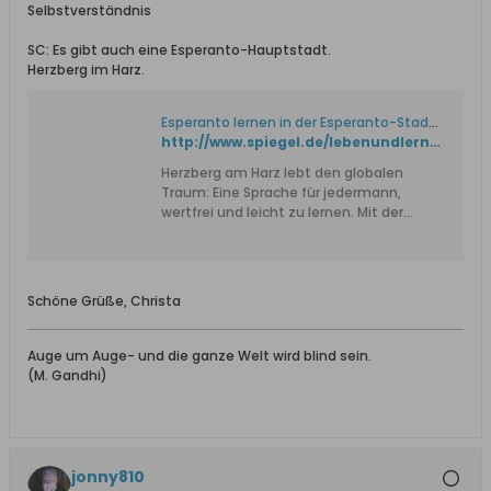
Selbstverständnis
SC: Es gibt auch eine Esperanto-Hauptstadt.
Herzberg im Harz.
Esperanto lernen in der Esperanto-Stadt Herzberg am Harz
http://www.spiegel.de/lebenundlernen/schule/esperanto-lernen-in-der-esperanto-stadt-herzberg-am-harz-a-843032.html
Herzberg am Harz lebt den globalen
Traum: Eine Sprache für jedermann,
wertfrei und leicht zu lernen. Mit der
Kunstsprache Esperanto beglückt das
Städtchen Besucher - und seine Schüler.
Schon Siebenjährige lernen sie. Ein
Ortsbesuch bei Exoten.
Schöne Grüße, Christa
Auge um Auge- und die ganze Welt wird blind sein.
(M. Gandhi)
jonny810