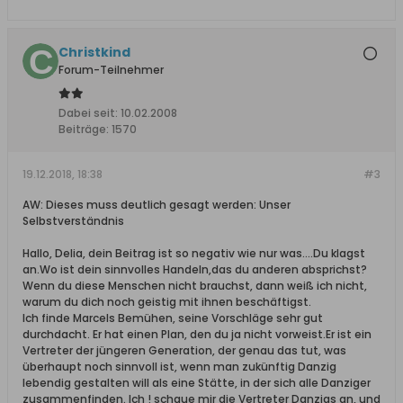
Christkind
Forum-Teilnehmer
Dabei seit:
10.02.2008
Beiträge:
1570
19.12.2018, 18:38
#3
AW: Dieses muss deutlich gesagt werden: Unser
Selbstverständnis
Hallo, Delia, dein Beitrag ist so negativ wie nur was....Du klagst
an.Wo ist dein sinnvolles Handeln,das du anderen absprichst?
Wenn du diese Menschen nicht brauchst, dann weiß ich nicht,
warum du dich noch geistig mit ihnen beschäftigst.
Ich finde Marcels Bemühen, seine Vorschläge sehr gut
durchdacht. Er hat einen Plan, den du ja nicht vorweist.Er ist ein
Vertreter der jüngeren Generation, der genau das tut, was
überhaupt noch sinnvoll ist, wenn man zukünftig Danzig
lebendig gestalten will als eine Stätte, in der sich alle Danziger
zusammenfinden. Ich ! schaue mir die Vertreter Danzigs an, und