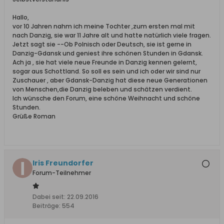
Hallo,
vor 10 Jahren nahm ich meine Tochter ,zum ersten mal mit
nach Danzig, sie war 11 Jahre alt und hatte natürlich viele fragen.
Jetzt sagt sie --Ob Polnisch oder Deutsch, sie ist gerne in
Danzig-Gdansk und geniest ihre schönen Stunden in Gdansk.
Ach ja , sie hat viele neue Freunde in Danzig kennen gelernt,
sogar aus Schottland. So soll es sein und ich oder wir sind nur
Zuschauer , aber Gdansk-Danzig hat diese neue Generationen
von Menschen,die Danzig beleben und schätzen verdient.
Ich wünsche den Forum, eine schöne Weihnacht und schöne
Stunden.
Grüße Roman
Iris Freundorfer
Forum-Teilnehmer
Dabei seit:
22.09.2016
Beiträge:
554