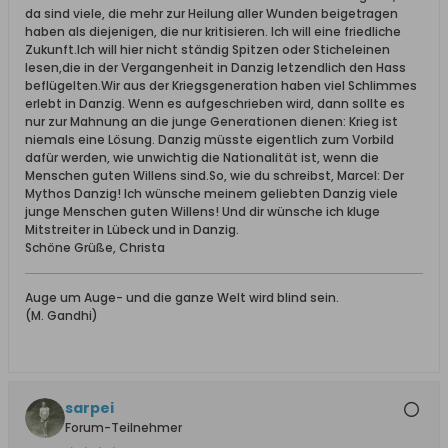
da sind viele, die mehr zur Heilung aller Wunden beigetragen
haben als diejenigen, die nur kritisieren. Ich will eine friedliche
Zukunft.Ich will hier nicht ständig Spitzen oder Sticheleinen
lesen,die in der Vergangenheit in Danzig letzendlich den Hass
beflügelten.Wir aus der Kriegsgeneration haben viel Schlimmes
erlebt in Danzig. Wenn es aufgeschrieben wird, dann sollte es
nur zur Mahnung an die junge Generationen dienen: Krieg ist
niemals eine Lösung. Danzig müsste eigentlich zum Vorbild
dafür werden, wie unwichtig die Nationalität ist, wenn die
Menschen guten Willens sind.So, wie du schreibst, Marcel: Der
Mythos Danzig! Ich wünsche meinem geliebten Danzig viele
junge Menschen guten Willens! Und dir wünsche ich kluge
Mitstreiter in Lübeck und in Danzig.
Schöne Grüße, Christa
Auge um Auge- und die ganze Welt wird blind sein.
(M. Gandhi)
sarpei
Forum-Teilnehmer