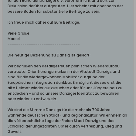
für den Bund der Danziger e.V. veröffentlicht und dort zur
Diskussion darüber aufgerufen. Hier scheint mir aber noch der
bessere Boden für substantielle Beiträge zu sein.
Ich freue mich daher auf Eure Beiträge.
Viele Grüße
Marcel
----------------------------------
Die heutige Beziehung zu Danzig ist geklärt:
Wir begrüßen den detailgetreuen polnischen Wiederaufbau
vertrauter Orientierungsmarken in der Altstadt Danzigs und
sind für die wiedergewonnen Mobilität aufgrund der
Europäischen Integration dankbar. Ermöglicht dieses erst die
alte Heimat wieder aufzusuchen oder für uns Jüngere neu zu
entdecken - und so unsere Danziger Identität zu bewahren
oder wieder zu entwickeln.
Wir sind die Stimme Danzigs für die mehr als 700 Jahre
währende deutschen Stadt- und Regionalkultur. Wir erinnern an
die völkerrechtliche Lage der Freien Stadt Danzig und das
Schicksal der ungezählten Opfer durch Vertreibung, Krieg und
Gewalt.