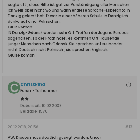
sagte oft , diese Hilfe ist gut zur Verständigung aller Menschen.
Ich weiß aber nicht wo und wann er diese Sprache-Esperanto in
Danzig gelernt hat. Er war in einer höheren Schule in Danzig ich
denke auf einer Polnischen.
Gruß Roman.
IN Danzig-Gdansk werden sehr Oft Treffen der Jugend Europas
abgehalten, zb der Pfadfinder , es kommen Oft Tausende
junger Menschen nach Gdansk. Sie sprechen untereinander
nicht Deutsch nicht Polnisch , sie sprechen Englisch.
Grüße Roman
Christkind
Forum-Teilnehmer
Dabei seit:
10.02.2008
Beiträge:
1570
20.12.2018, 20:56
#13
AW: Dieses muss deutlich gesagt werden: Unser