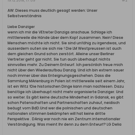
19.12.2018, 17:09
#2
AW: Dieses muss deutlich gesagt werden: Unser
Selbstverständnis
Liebe Danziger
wenn ich mir die VEtreter Danzigs anschaue. Schlage ich
mittlerweile die Hände über dem Kopf zusammen. Nein! Diese
Menschen möchte ich nicht. Sie sind unfähig zu irgendwas, und
ausserdem outen sie sich nie ! Die LM Westpreussen ist auch
dem gleichen Grund schon zerstört. Alleine unser Berliner
Vertreter geht gar nicht. Sie tun auch überhaupt nichts
sinnvolles mehr. Zu Deinem Entwurf. Ich persönlich freue mich
nicht über den Wiederaufbau Danzig. Und ich bin extrem sauer
noch immer über das Enteignungsgeschehen. Dass die
Sammlung MArienburg in Polen ist mittlerweile seit einem Jahr,
ist ein Witz !Die historischen Dinge kann man nachlesen. Dazu
benötige ich überhaupt nicht mehr organisierte Danziger. Und
so weiter. Es gibt keine deutsche Minderheit in Gdansk, es gibt
schon Patenschaften und Partnerschaften zuhauf, neidisch
beäugt vom BdD.Und wer die polnischen und deutschen
nationalen stimmen bekämpfen will hat keine dritte
Perspektive . DAnig war noch nie ein Zentrum internationaler
Verständigung. Was meint Ihr denn zu dem Entwurf? LG Delia