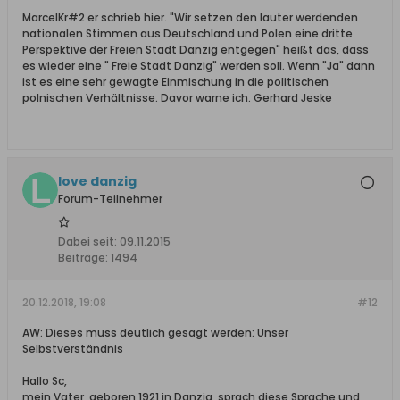
MarcelKr#2 er schrieb hier. "Wir setzen den lauter werdenden
nationalen Stimmen aus Deutschland und Polen eine dritte
Perspektive der Freien Stadt Danzig entgegen" heißt das, dass
es wieder eine " Freie Stadt Danzig" werden soll. Wenn "Ja" dann
ist es eine sehr gewagte Einmischung in die politischen
polnischen Verhältnisse. Davor warne ich. Gerhard Jeske
love danzig
Forum-Teilnehmer
Dabei seit:
09.11.2015
Beiträge:
1494
20.12.2018, 19:08
#12
AW: Dieses muss deutlich gesagt werden: Unser
Selbstverständnis
Hallo Sc,
mein Vater ,geboren 1921 in Danzig, sprach diese Sprache und