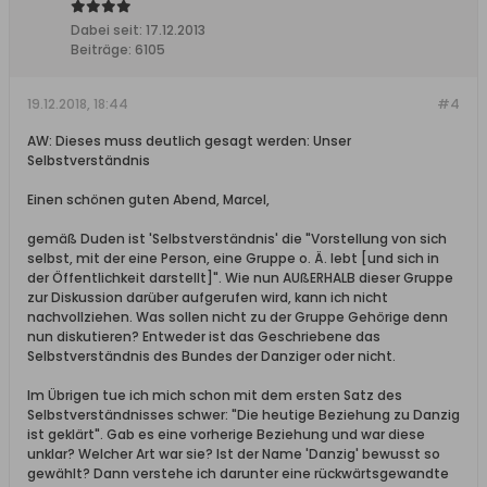
Dabei seit:
17.12.2013
Beiträge:
6105
19.12.2018, 18:44
#4
AW: Dieses muss deutlich gesagt werden: Unser
Selbstverständnis
Einen schönen guten Abend, Marcel,
gemäß Duden ist 'Selbstverständnis' die "Vorstellung von sich
selbst, mit der eine Person, eine Gruppe o. Ä. lebt [und sich in
der Öffentlichkeit darstellt]". Wie nun AUßERHALB dieser Gruppe
zur Diskussion darüber aufgerufen wird, kann ich nicht
nachvollziehen. Was sollen nicht zu der Gruppe Gehörige denn
nun diskutieren? Entweder ist das Geschriebene das
Selbstverständnis des Bundes der Danziger oder nicht.
Im Übrigen tue ich mich schon mit dem ersten Satz des
Selbstverständnisses schwer: "Die heutige Beziehung zu Danzig
ist geklärt". Gab es eine vorherige Beziehung und war diese
unklar? Welcher Art war sie? Ist der Name 'Danzig' bewusst so
gewählt? Dann verstehe ich darunter eine rückwärtsgewandte