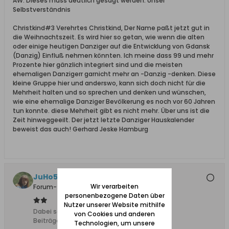
AW: Dieses muss deutlich gesagt werden: Unser
Selbstverständnis
Christkind#3 Verehrtes Christkind, Der Name paßt jetzt gut in
die Weihnachtszeit. Es wird hier so getan, wie wenn die alten
oder einige heutigen Danziger auf die Entwicklung von Gdansk
(Danzig) Einfluß nehmen könnten. Ich meine dass 99 und mehr
Prozente hier gänzlich integriert sind und die meisten
ehemaligen Danzigerr garnicht mehr an -Danzig -denken. Diese
kleine Gruppe hier und anderswo, kann sich doch nicht für die
Mehrheit halten und so sprechen und denken und wünschen,
wie eine ehemalige Danziger Bevölkerung es noch vor 60 Jahren
tun konnte. diese Mehrheit gibt es nicht mehr. Über uns ist die
Zeit hinweggeeilt. Der jetzt letzte Danziger Hauskalender
beweist das auch! Gerhard Jeske Hamburg
JuHo54
Wir verarbeiten
Forum-Teilnehmer
personenbezogene Daten über
Nutzer unserer Website mithilfe
Dabei seit:
11.12.2008
von Cookies und anderen
Beiträge:
2384
Technologien, um unsere