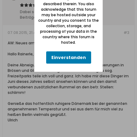
described therein. You also
acknowledge that this forum
Dabei seit:
04.11.2011
may be hosted outside your
Beiträge:
8612
country and you consent to the
collection, storage, and
processing of your data in the
07.08.2015, 21:44
#3
country where this forum is
hosted.
AW: Neues am Strand von Brösen und Glettkau
Hallo Rainerle,
Einverstanden
Deine Abneigung gegen die von mir gezeigten Neuerungen in
Brösen und Glettkau oder gar deren Erweiterung zu sog.
Freizeitparks teile ich voll und ganz. Ich habe mir diese Dinger im
Juni dieses Jahres selbst ansehen können und den damit
verbundenen zusätzlichen Rummel an den betr. Stellen:
schlimm!
Genieße das hoffentlich ruhigere Dänemark bei der genannten
angenehmeren Temperatur und sei aus dem für mich viel zu
heißen Berlin vielmals gegrüßt.
Ulrich