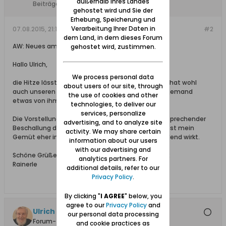
außerhalb Ihres Landes
Beiträge:
68
gehostet wird und Sie der
Erhebung, Speicherung und
Verarbeitung Ihrer Daten in
07.08.2015, 21:19
#2
dem Land, in dem dieses Forum
AW: Neues am Strand von Brösen und Glettkau
gehostet wird, zustimmen.
Hallo Ulrich,
We process personal data
die Hitze lässt nicht nur das Forum schweigen, sie hat wohl
about users of our site, through
auch unseren Admin verdunsten lassen, oder hat jemand
the use of cookies and other
etwas von ihm gehört!?
technologies, to deliver our
services, personalize
Die Vorstellung, dass solche Freizeitparks mit entsprechender
advertising, and to analyze site
Beschallung die schönen Strände heimsuchen, lässt mein
activity. We may share certain
Gemüt eher in Wallung geraten als dass es abkühlend wirkt.
information about our users
with our advertising and
Schöne Grüße aus dem etwas kühleren Dänemark
analytics partners. For
Rainerle
additional details, refer to our
Privacy Policy
.
By clicking "
I AGREE
" below, you
agree to our
Privacy Policy
and
Ulrich 31
our personal data processing
Forum-Teilnehmer
and cookie practices as