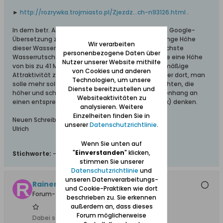
►
http://rozrywka.trojmiasto.pl/Zjezdz...ch-n93126.html
.
In dem betr. Artikel wird, soweit das der deutschen Google-
Übersetzung zu entnehmen ist, allerdings die geringe Höhe
Wir verarbeiten
dieser Wasserrutschen bedauert (die weltweit höchste
personenbezogene Daten über
Wasserrutsche in Porto das Dunas in Brasilien habe eine Höhe
Nutzer unserer Website mithilfe
von bis zu 41 Metern) und ihnen deshalb nur eine mäßige
von Cookies und anderen
Attraktivität zugesprochen. Deshalb heißt es weiter dort, man
Technologien, um unsere
solle mehr solcher Rutschen in der Dreistadt einrichten, die
Dienste bereitzustellen und
höher und schneller sind, und in diesem Zusammenhang an
Websiteaktivitäten zu
einen entsprechenden Open-Air-Park (Wasserpark) denken.
analysieren. Weitere
Einzelheiten finden Sie in
Neuen Schreib-Elan wünscht
unserer
Datenschutzrichtlinie
.
Ulrich
Wenn Sie unten auf
"
Einverstanden
" klicken,
Stichworte:
-
stimmen Sie unserer
Datenschutzrichtlinie
und
unseren Datenverarbeitungs-
Rainerle
und Cookie-Praktiken wie dort
Forum-Teilnehmer
beschrieben zu. Sie erkennen
außerdem an, dass dieses
Forum möglicherweise
Dabei seit:
19.01.2012