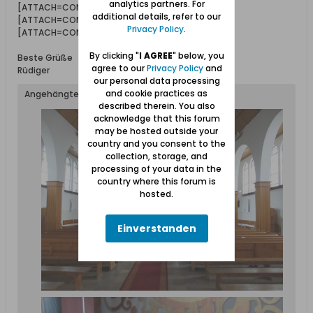
analytics partners. For
[ATTACH=CONFIG]18776[/ATTACH]
additional details, refer to our
[ATTACH=CONFIG]18778[/ATTACH]
Privacy Policy
.
[ATTACH=CONFIG]18777[/ATTACH]
By clicking "
I AGREE
" below, you
Beste Grüße
agree to our
Privacy Policy
and
Rüdiger
our personal data processing
and cookie practices as
Angehängte Dateien
described therein. You also
acknowledge that this forum
may be hosted outside your
country and you consent to the
collection, storage, and
processing of your data in the
country where this forum is
hosted.
Einverstanden