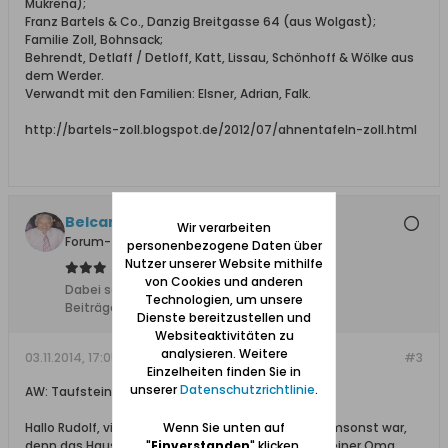
Mukrena);
Franz Bartels & Co., Danzig Breitgasse 64 (aus Wolgast);
Familie Zoll, Bohnsack;
Behrendt, Detlaff / Detloff, Katt, Lissau, Schönhoff & Wölke aus
dem Werder.
Verwandt mit den Familien: Elsner, Adrian, Falk.
http://bartels-zoll.blogspot.de/2012/07/ahnentafeln-zoll.html
Belcanto
Wir verarbeiten
Forum-Teilnehmer
personenbezogene Daten über
Nutzer unserer Website mithilfe
von Cookies und anderen
Dabei seit:
24.09.2008
Technologien, um unsere
Beiträge:
2509
Dienste bereitzustellen und
Websiteaktivitäten zu
analysieren. Weitere
03.11.2014, 17:05
#3
Einzelheiten finden Sie in
unserer
Datenschutzrichtlinie
.
AW: Taufstein von Brösen
Hallo Rudolf, vielen Dank für deine Hilfe die nicht umsonst war,
Wenn Sie unten auf
denn das Haus in der Nordastraße ist das Haus meiner Oma.
"
Einverstanden
" klicken,