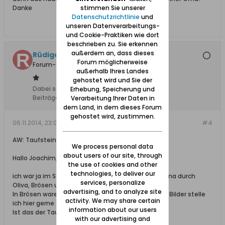
Danke
stimmen Sie unserer
Datenschutzrichtlinie
und
unseren Datenverarbeitungs-
und Cookie-Praktiken wie dort
beschrieben zu. Sie erkennen
außerdem an, dass dieses
Rüdiger S.
Forum möglicherweise
Forum-Teilnehmer
außerhalb Ihres Landes
gehostet wird und Sie der
Dabei seit:
05.01.2012
Erhebung, Speicherung und
Beiträge:
686
Verarbeitung Ihrer Daten in
dem Land, in dem dieses Forum
gehostet wird, zustimmen.
06.11.2014, 23:00
#4
AW: Taufstein von Brösen
We process personal data
about users of our site, through
Hallo Joachim,
the use of cookies and other
technologies, to deliver our
ich war ja im Sommer 2 sehr schöne Tage mit Regina durch
services, personalize
Oliva, Brösen und Heubude unterwegs.
advertising, and to analyze site
In Brösen waren wir auch in der Antoniuskirche, die Bilder stelle
activity. We may share certain
ich hier gerne ein.
information about our users
Ist das der Taufstein, den Du suchst?
with our advertising and