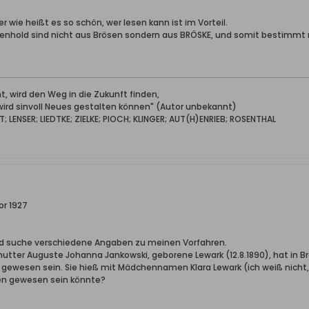
r wie heißt es so schön, wer lesen kann ist im Vorteil.
ienhold sind nicht aus Brösen sondern aus BRÖSKE, und somit bestimmt 
, wird den Weg in die Zukunft finden,
 wird sinvoll Neues gestalten können" (Autor unbekannt)
LENSER; LIEDTKE; ZIELKE; PIOCH; KLINGER; AUT(H)ENRIEB; ROSENTHAL
or 1927
nd suche verschiedene Angaben zu meinen Vorfahren.
tter Auguste Johanna Jankowski, geborene Lewark (12.8.1890), hat in B
gewesen sein. Sie hieß mit Mädchennamen Klara Lewark (ich weiß nicht, 
en gewesen sein könnte?