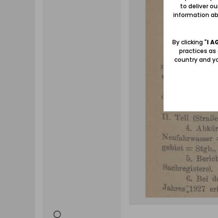
to deliver o
information abo
By clicking "
I A
practices as
country and yo