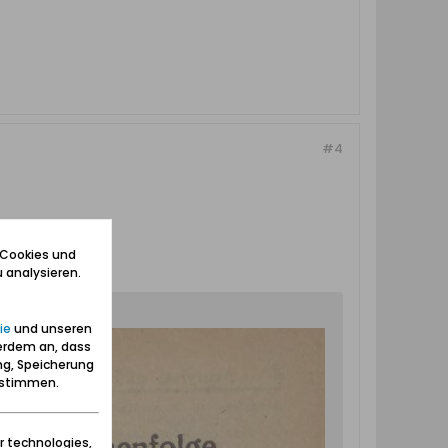
#4
 Cookies und
 analysieren.
ie
und unseren
erdem an, dass
ng, Speicherung
zustimmen.
r technologies,