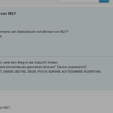
vor 1927
 jemand, ein Adressbuch von Brösen vor 1927?
d.
, wird den Weg in die Zukunft finden,
 wird sinvoll Neues gestalten können" (Autor unbekannt)
LENSER; LIEDTKE; ZIELKE; PIOCH; KLINGER; AUT(H)ENRIEB; ROSENTHAL
or 1927