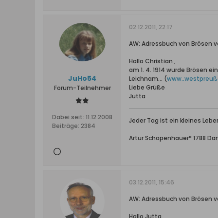
02.12.2011, 22:17
AW: Adressbuch von Brösen v
Hallo Christian ,
am 1. 4. 1914 wurde Brösen ei
JuHo54
Leichnam... (
www..westpreuß
Liebe Grüße
Forum-Teilnehmer
Jutta
Dabei seit:
11.12.2008
Jeder Tag ist ein kleines Leben
Beiträge:
2384
Artur Schopenhauer* 1788 Da
03.12.2011, 15:46
AW: Adressbuch von Brösen v
Hallo Jutta,