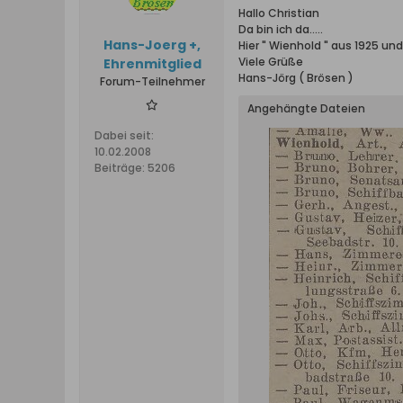
Hallo Christian
Da bin ich da.....
Hans-Joerg +,
Hier " Wienhold " aus 1925 un
Viele Grüße
Ehrenmitglied
Hans-Jörg ( Brösen )
Forum-Teilnehmer
Angehängte Dateien
Dabei seit:
10.02.2008
Beiträge:
5206