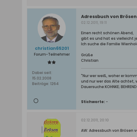
Adressbuch von Brösen 
02.12.2011, 19:11
Einen recht schönen Abend,
gibt es und hat es vielleicht
Ich suche die Familie Wienhol
christian65201
Forum-Teilnehmer
Grüße
Christian
Dabei seit:
"Nur wer weiß, woher er kommt
15.02.2008
und nur wer das Alte achtet,
Beiträge:
1264
Dauersuche:KOHNKE; BEHRENDT; 
Stichworte:
-
02.12.2011, 20:10
AW: Adressbuch von Brösen v