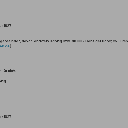
or 1927
ngemeindet, davor Landkreis Danzig bzw. ab 1887 Danziger Höhe; ev . Kirch
en.de
)
 für sich.
nzig
or 1927