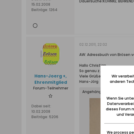
Dauersuche:KOHNKE; BEHRENDT; 
15.02.2008
Beiträge:
1264
02.12.2011, 22:02
AW: Adressbuch von Brösen v
Hallo Christian
So genau z.Zt. nicht bekannt ..
Hans-Joerg +,
Viele Grüße
Wir verarbe
Hans-Jörg
anderen Tech
Ehrenmitglied
Forum-Teilnehmer
Angehängte Dateien
Wenn Sie unten
Datenverarbei
Dabei seit:
dieses Forum m
10.02.2008
und Verar
Beiträge:
5206
We process per