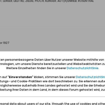
LENSER; LIEDTKE; ZIELKE; PIOCH; KLINGER; AUT(H)ENRIEB; ROSENTHAL
or 1927
.. aber hier im Teil I eigentlich vorgesehen....
iten personenbezogene Daten über Nutzer unserer Website mithilfe von
nologien, um unsere Dienste bereitzustellen und Websiteaktivitäten zu
Weitere Einzelheiten finden Sie in unserer
Datenschutzrichtlinie
.
 auf "
Einverstanden
" klicken, stimmen Sie unserer
Datenschutzrichtlin
tungs- und Cookie-Praktiken wie dort beschrieben zu. Sie erkennen auß
öglicherweise außerhalb Ihres Landes gehostet wird und Sie der Erhebu
beitung Ihrer Daten in dem Land, in dem dieses Forum gehostet wird, 
sonal data about users of our site, through the use of cookies and othe