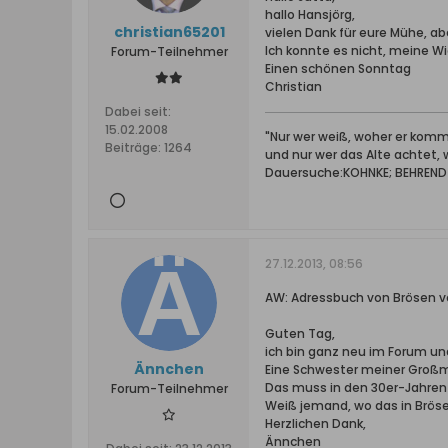
hallo Hansjörg,
christian65201
vielen Dank für eure Mühe, abe
Ich konnte es nicht, meine W
Forum-Teilnehmer
Einen schönen Sonntag
Christian
Dabei seit:
15.02.2008
"Nur wer weiß, woher er kommt
Beiträge:
1264
und nur wer das Alte achtet,
Dauersuche:KOHNKE; BEHRENDT; 
27.12.2013, 08:56
AW: Adressbuch von Brösen v
Guten Tag,
ich bin ganz neu im Forum u
Ännchen
Eine Schwester meiner Großmu
Das muss in den 30er-Jahren 
Forum-Teilnehmer
Weiß jemand, wo das in Brös
Herzlichen Dank,
Ännchen