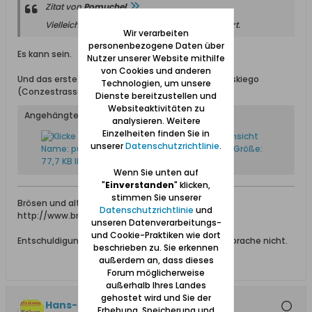
Zitat von
Pomuchel
Vielleicht hat sich die Nummerierung geändert.
Wir verarbeiten
personenbezogene Daten über
Es kann sein.
Nutzer unserer Website mithilfe
von Cookies und anderen
Und das erste Gebäude von der Postkarte ist Pulaskiego
Technologien, um unsere
(Conzestrasse) 17.
Dienste bereitzustellen und
Websiteaktivitäten zu
Angehängte Dateien
analysieren. Weitere
Einzelheiten finden Sie in
unserer
Datenschutzrichtlinie
.
Wenn Sie unten auf
"
Einverstanden
" klicken,
stimmen Sie unserer
Brösen und alt Brzeźno - website und forum:
Datenschutzrichtlinie
und
http://www.brzezno.net
unseren Datenverarbeitungs-
und Cookie-Praktiken wie dort
Entschuldigung für Fehler. Ich spreche Deutsche Sprache nicht.
beschrieben zu. Sie erkennen
außerdem an, dass dieses
Forum möglicherweise
außerhalb Ihres Landes
gehostet wird und Sie der
Hans-Joerg +, Ehrenmitglied
Erhebung, Speicherung und