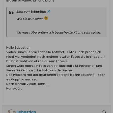
Brösen Ul.Polnocna 1 und Kirche
Zitat von
Sebastian
Wie Sie wünschen
Ich muss überprüfen. Ich besuche die Kirche sehr selten.
Hallo Sebastian
Vielen Dank fuer die schnelle Antwort….Fotos…ach ja hat sich
nicht viel verändert nach meinen letzten Fotos die ich habe……!
Du hast wohl von allen Häusern Fotos ?
Schön wäre noch ein Foto von der Rückseite UL.Polnocna 1 und
wenn Du Zeit hast das Foto aus der Kirche.
Das Problem mit der deutschen Sprache ist mir bekannt…..aber
es klappt ja auch so.
Noch einmal Vielen Dank !!!!!
Hans-Jörg
Sebastian