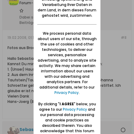
Forum-Teilnehmer
Verarbeitung Ihrer Daten in
dem Land, in dem dieses Forum
gehostet wird, zustimmen.
Dabei seit:
10.02.2008
Beiträge:
5206
We process personal data
19.02.2008, 01:14
#8
about users of our site, through
the use of cookies and other
Fotos aus Broesen
technologies, to deliver our
services, personalize
Hallo Sebastian
advertising, and to analyze site
Kannst Du mir aktuelle Fotos aus Broesen schicken:
activity. We may share certain
1. (Unser) Haus Nordstr.1 = UL.Polnocna 1
information about our users
2. Aus dem Inneren der St.Antoniuskirche den
with our advertising and
Taufstein/Taufbecken…..den hatte meine Oma Johanna
analytics partners. For
Schroetter geb. Kurowski beim Bau dieser Kirche gestiftet. Ich
additional details, refer to our
glaube er ist noch da?
Privacy Policy
.
Vielen Dank
Hans-Joerg (Broesen)
By clicking "
I AGREE
" below, you
agree to our
Privacy Policy
and
our personal data processing
and cookie practices as
described therein. You also
Sebastian
acknowledge that this forum