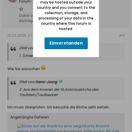
Forum-Teilnehmer
may be hosted outside your
country and you consent to the
collection, storage, and
Dabei seit:
10.02.2008
processing of your data in the
Beiträge:
27
country where this forum is
hosted.
19.02.2008, 07:38
#9
Einverstanden
Zitat von
Hans-Joerg
1. (Unser) Haus Nordstr.1 = UL.Polnocna 1
Wie Sie wünschen
Zitat von
Hans-Joerg
2. Aus dem Inneren der St.Antoniuskirche den
Taufstein/Taufbecken
Ich muss überprüfen. Ich besuche die Kirche sehr selten.
Angehängte Dateien