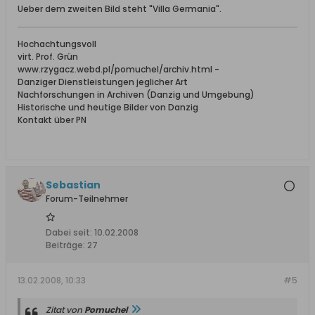
Ueber dem zweiten Bild steht "Villa Germania".
Hochachtungsvoll
virt. Prof. Grün
www.rzygacz.webd.pl/pomuchel/archiv.html -
Danziger Dienstleistungen jeglicher Art
Nachforschungen in Archiven (Danzig und Umgebung)
Historische und heutige Bilder von Danzig
Kontakt über PN
Sebastian
Forum-Teilnehmer
Dabei seit:
10.02.2008
Beiträge:
27
13.02.2008, 10:33
#5
Zitat von
Pomuchel