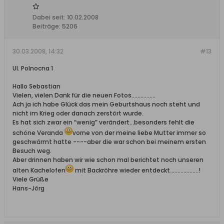
Dabei seit:
10.02.2008
Beiträge:
5206
30.03.2008, 14:32
#13
Ul. Polnocna 1
Hallo Sebastian
Vielen, vielen Dank für die neuen Fotos…………….
Ach ja ich habe Glück das mein Geburtshaus noch steht und
nicht im Krieg oder danach zerstört wurde.
Es hat sich zwar ein “wenig” verändert…besonders fehlt die
schöne Veranda
vorne von der meine liebe Mutter immer so
geschwärmt hatte ----aber die war schon bei meinem ersten
Besuch weg.
Aber drinnen haben wir wie schon mal berichtet noch unseren
alten Kachelofen
mit Backröhre wieder entdeckt……………….!
Viele Grüße
Hans-Jörg