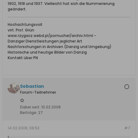
1902, 1918 und 1937. Vielleicht hat sich die Nummerierung
geändert.
Hochachtungsvoll
virt. Prof. Grün
www.rzygacz.webd.pl/pomuchel/archiv.html -
Danziger Dienstleistungen jeglicher Art
Nachforschungen in Archiven (Danzig und Umgebung)
Historische und heutige Bilder von Danzig
Kontakt über PN
Sebastian
Forum-Teilnehmer
Dabei seit:
10.02.2008
Beiträge:
27
14.02.2008, 08:53
#7