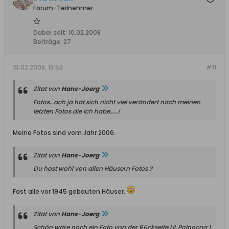
Forum-Teilnehmer
Dabei seit:
10.02.2008
Beiträge:
27
19.02.2008, 13:52
#11
Zitat von
Hans-Joerg
Fotos…ach ja hat sich nicht viel verändert nach meinen
letzten Fotos die ich habe……!
Meine Fotos sind vom Jahr 2006.
Zitat von
Hans-Joerg
Du hast wohl von allen Häusern Fotos ?
Fast alle vor 1945 gebauten Häuser.
Zitat von
Hans-Joerg
Schön wäre noch ein Foto von der Rückseite UL.Polnocna 1