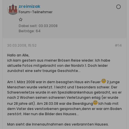
zreimizak
Forum-Teilnehmer
Dabei seit:
03.03.2008
Beiträge:
64
30.03.2008, 15:52
#14
Hallo an Alle,
ich kam gestern aus meiner Brösen Reise wieder. Ich habe
aktuelle Fotos mitgebracht von der Nordstr.1. Doch leider
zunächst eine sehr traurige Geschichte...
Am 1. März 2008 war in dem besagten Haus ein Feuer
2 junge
Menschen wurde verletzt. 1 leicht und 1 besonders schwer. Der
Schwerverletze wurde in ein Spezialkrankenhaus gebracht, wo er
nach 2 Wochen seinen schweren Verletzungen erlag (er wurde
nur 28 jahre alt). Am 28.03.08 war die Beerdigung
Ich hab mit
dem Vater des verstorbenen gesprochen,denn er war am Boden
zerstört. Hier nun die Bilder des Hauses...
Man sieht die Innenaufnahmen des verbrannten Hauses.