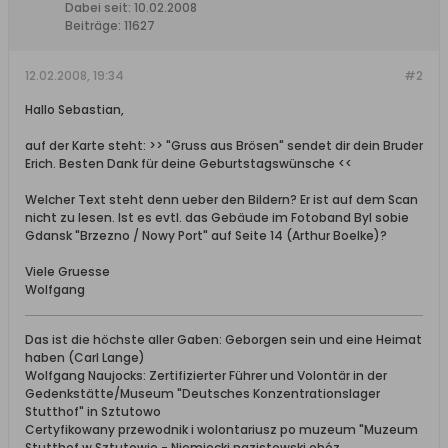
Dabei seit:
10.02.2008
Beiträge:
11627
12.02.2008, 19:34
#2
Hallo Sebastian,
auf der Karte steht: >> "Gruss aus Brösen" sendet dir dein Bruder
Erich. Besten Dank für deine Geburtstagswünsche <<
Welcher Text steht denn ueber den Bildern? Er ist auf dem Scan
nicht zu lesen. Ist es evtl. das Gebäude im Fotoband Byl sobie
Gdansk "Brzezno / Nowy Port" auf Seite 14 (Arthur Boelke)?
Viele Gruesse
Wolfgang
Das ist die höchste aller Gaben: Geborgen sein und eine Heimat
haben (Carl Lange)
Wolfgang Naujocks: Zertifizierter Führer und Volontär in der
Gedenkstätte/Museum "Deutsches Konzentrationslager
Stutthof" in Sztutowo
Certyfikowany przewodnik i wolontariusz po muzeum "Muzeum
Stutthof w Sztutowie - Niemiecki nazistowski obóz