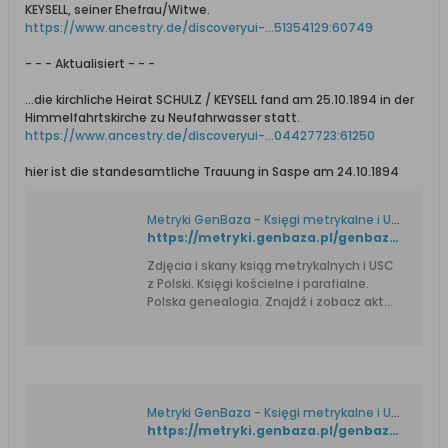
KEYSELL, seiner Ehefrau/Witwe.
https://www.ancestry.de/discoveryui-...51354129:60749
- - - Aktualisiert - - -
...die kirchliche Heirat SCHULZ / KEYSELL fand am 25.10.1894 in der
Himmelfahrtskirche zu Neufahrwasser statt.
https://www.ancestry.de/discoveryui-...04427723:61250
hier ist die standesamtliche Trauung in Saspe am 24.10.1894
Metryki GenBaza - Księgi metrykalne i USC. Genealogia.
https://metryki.genbaza.pl/genbaza,detail,358329,13
Zdjęcia i skany ksiąg metrykalnych i USC
z Polski. Księgi kościelne i parafialne.
Polska genealogia. Znajdź i zobacz akt
urodzenia, ślubu i zgonu przodka.
Metryki GenBaza - Księgi metrykalne i USC. Genealogia.
https://metryki.genbaza.pl/genbaza,detail,358329,14