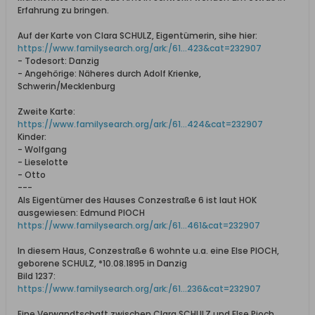
Erfahrung zu bringen.
Auf der Karte von Clara SCHULZ, Eigentümerin, sihe hier:
https://www.familysearch.org/ark:/61...423&cat=232907
- Todesort: Danzig
- Angehörige: Näheres durch Adolf Krienke,
Schwerin/Mecklenburg
Zweite Karte:
https://www.familysearch.org/ark:/61...424&cat=232907
Kinder:
- Wolfgang
- Lieselotte
- Otto
---
Als Eigentümer des Hauses Conzestraße 6 ist laut HOK
ausgewiesen: Edmund PIOCH
https://www.familysearch.org/ark:/61...461&cat=232907
In diesem Haus, Conzestraße 6 wohnte u.a. eine Else PIOCH,
geborene SCHULZ, *10.08.1895 in Danzig
Bild 1237:
https://www.familysearch.org/ark:/61...236&cat=232907
Eine Verwandtschaft zwischen Clara SCHULZ und Else Pioch,