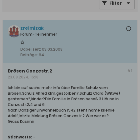
Filter
zreimizak
Forum-Teilnehmer
Dabei seit:
03.03.2008
Beiträge:
64
Brösen Conzestr.2
#1
23.08.2024, 16:18
Ich bin auf suche mehr info über Familie Schulz vom
Brösen.Schulz Alfred kfm,gestorben?,Schulz Clara (Witwe)
gestorben?,kinder?Die Familie in Brösen besaß 3 Häuse in
Conzestr.2;4 und 6.
Nach Danziger Einwohnerbuch 1942 steht name Krienke
Adolf,letzte Meldung Brösen Conzestr.2.Wer war es?
Grüss Kasimir
Stichworte:
-