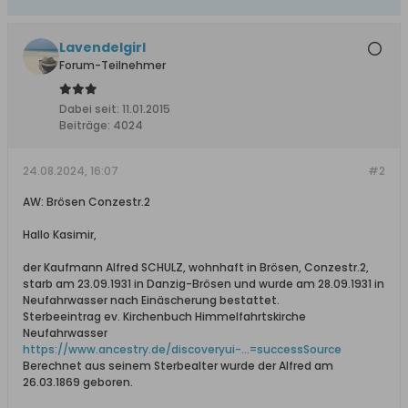
Lavendelgirl
Forum-Teilnehmer
Dabei seit:
11.01.2015
Beiträge:
4024
24.08.2024, 16:07
#2
AW: Brösen Conzestr.2
Hallo Kasimir,
der Kaufmann Alfred SCHULZ, wohnhaft in Brösen, Conzestr.2,
starb am 23.09.1931 in Danzig-Brösen und wurde am 28.09.1931 in
Neufahrwasser nach Einäscherung bestattet.
Sterbeeintrag ev. Kirchenbuch Himmelfahrtskirche
Neufahrwasser
https://www.ancestry.de/discoveryui-...=successSource
Berechnet aus seinem Sterbealter wurde der Alfred am
26.03.1869 geboren.