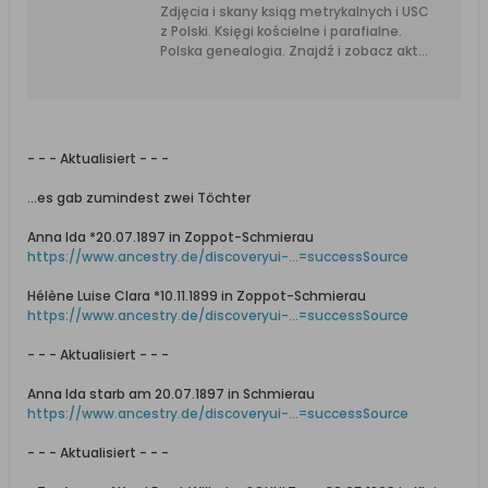
Zdjęcia i skany ksiąg metrykalnych i USC
z Polski. Księgi kościelne i parafialne.
Polska genealogia. Znajdź i zobacz akt
urodzenia, ślubu i zgonu przodka.
- - - Aktualisiert - - -
…es gab zumindest zwei Töchter
Anna Ida *20.07.1897 in Zoppot-Schmierau
https://www.ancestry.de/discoveryui-...=successSource
Hélène Luise Clara *10.11.1899 in Zoppot-Schmierau
https://www.ancestry.de/discoveryui-...=successSource
- - - Aktualisiert - - -
Anna Ida starb am 20.07.1897 in Schmierau
https://www.ancestry.de/discoveryui-...=successSource
- - - Aktualisiert - - -