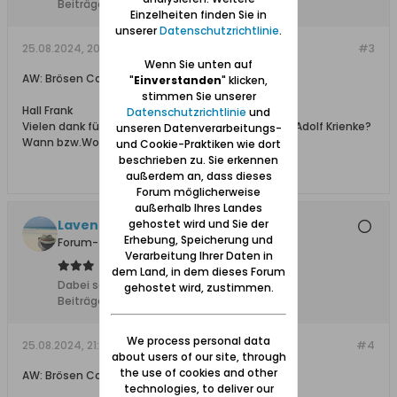
Beiträge:
64
Einzelheiten finden Sie in
unserer
Datenschutzrichtlinie
.
25.08.2024, 20:12
#3
Wenn Sie unten auf
AW: Brösen Conzestr.2
"
Einverstanden
" klicken,
stimmen Sie unserer
Hall Frank
Datenschutzrichtlinie
und
Vielen dank für Deine hilfe.Gibt es nicht über Hern Adolf Krienke?
unseren Datenverarbeitungs-
Wann bzw.Wo ist Frau Clara Schulz gestorben?
und Cookie-Praktiken wie dort
beschrieben zu. Sie erkennen
außerdem an, dass dieses
Forum möglicherweise
außerhalb Ihres Landes
gehostet wird und Sie der
Lavendelgirl
Erhebung, Speicherung und
Forum-Teilnehmer
Verarbeitung Ihrer Daten in
dem Land, in dem dieses Forum
Dabei seit:
11.01.2015
gehostet wird, zustimmen.
Beiträge:
4024
We process personal data
25.08.2024, 21:08
#4
about users of our site, through
the use of cookies and other
AW: Brösen Conzestr.2
technologies, to deliver our