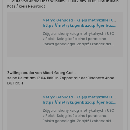
...Taufe von Alfred Ernst Wilhelm SCHULZ am 30.05.1869 in Klein
Katz / Kreis Neustadt
Metryki GenBaza - Księgi metrykalne i USC. Genealogia.
https://metryki.genbaza.pl/genbaza,detail,428683,19
Zdjęcia i skany ksiąg metrykalnych i USC
z Polski. Księgi kościelne i parafialne.
Polska genealogia. Znajdź i zobacz akt
urodzenia, ślubu i zgonu przodka.
Zwillingsbruder von Albert Georg Carl...
seine Heirat am 17.04.1899 in Zoppot mit der Elisabeth Anna
DIETRICH
Metryki GenBaza - Księgi metrykalne i USC. Genealogia.
https://metryki.genbaza.pl/genbaza,detail,85500,20
Zdjęcia i skany ksiąg metrykalnych i USC
z Polski. Księgi kościelne i parafialne.
Polska genealogia. Znajdź i zobacz akt
urodzenia, ślubu i zgonu przodka.