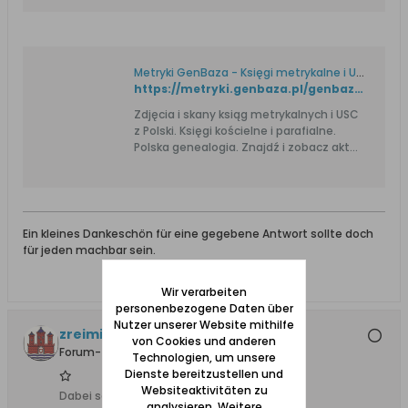
Metryki GenBaza - Księgi metrykalne i USC. Genealogia.
https://metryki.genbaza.pl/genbaza,detail,85500,21
Zdjęcia i skany ksiąg metrykalnych i USC
z Polski. Księgi kościelne i parafialne.
Polska genealogia. Znajdź i zobacz akt
urodzenia, ślubu i zgonu przodka.
Ein kleines Dankeschön für eine gegebene Antwort sollte doch
für jeden machbar sein.
Wir verarbeiten
personenbezogene Daten über
Nutzer unserer Website mithilfe
zreimizak
von Cookies und anderen
Forum-Teilnehmer
Technologien, um unsere
Dienste bereitzustellen und
Websiteaktivitäten zu
Dabei seit:
03.03.2008
analysieren. Weitere