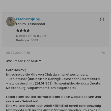
Fischersjung
Forum-Teilnehmer
Dabei seit:
10.11.2015
Beiträge:
5683
26.08.2024, 11:19
#8
AW: Brösen Conzestr.2
Hallo Kasimir,
ich schreibe die Hilfe von Christian mal etwas anders:
- Beruf früher (das heißt in Danzig): Reichsbahn Obersekretär
- jetzige Anschrift (24.01.1963): Schwerin/Mecklenburg (heute:
Mecklenburg-Vorpommern), Am Ziegelsee 69
Leider steht auf der Heimatortskartei kein Geburtsdatum und
auch kein Geburtsort.
Eine weitere Suche nach Adolf KRIENKE ist somit sehr schwierig.
Man könnte sich an das Amt in Schwerin wenden um etwas in