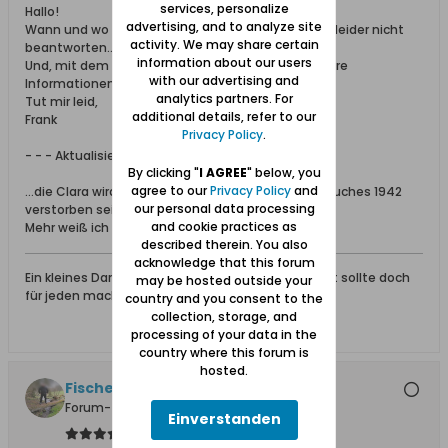
services, personalize
Hallo!
advertising, and to analyze site
Wann und wo die Clara verstorben ist, kann ich dir leider nicht
activity. We may share certain
beantworten…
information about our users
Und, mit dem Herrn KRIENKE kann ich dir ohne weitere
with our advertising and
Informationen auch nicht weiterhelfen…
analytics partners. For
Tut mir leid,
additional details, refer to our
Frank
Privacy Policy
.
- - - Aktualisiert - - -
By clicking "
I AGREE
" below, you
agree to our
Privacy Policy
and
…die Clara wird nach der Drucklegung des Adressbuches 1942
our personal data processing
verstorben sein…
and cookie practices as
Mehr weiß ich nicht…
described therein. You also
acknowledge that this forum
Ein kleines Dankeschön für eine gegebene Antwort sollte doch
may be hosted outside your
für jeden machbar sein.
country and you consent to the
collection, storage, and
processing of your data in the
country where this forum is
hosted.
Fischersjung
Forum-Teilnehmer
Einverstanden