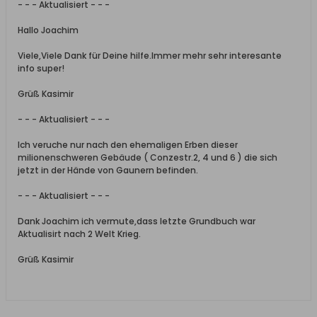
- - - Aktualisiert - - -
Hallo Joachim
Viele,Viele Dank für Deine hilfe.Immer mehr sehr interesante
info super!
Grüß Kasimir
- - - Aktualisiert - - -
Ich veruche nur nach den ehemaligen Erben dieser
milionenschweren Gebäude ( Conzestr.2, 4 und 6 ) die sich
jetzt in der Hände von Gaunern befinden.
- - - Aktualisiert - - -
Dank Joachim ich vermute,dass letzte Grundbuch war
Aktualisirt nach 2 Welt Krieg.
Grüß Kasimir