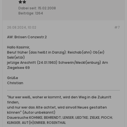
Dabei seit:
15.02.2008
Beiträge:
1264
26.08.2024, 10:02
#7
AW: Brösen Conzestr.2
Hallo Kasimir,
Beruf früher (das heißt in Danzig): Reichab(ahn) Ob(er)
Sekr(etär)
jetzige Anschrift (24.01.1963) Schwerin/Meckl(enburg) Am
Ziegelsee 69
Grüße
Christian
"Nur wer weiß, woher er kommt, wird den Weg in die Zukunft
finden,
und nur wer das Alte achtet, wird sinvoll Neues gestalten
können" (Autor unbekannt)
Dauersuche:KOHNKE; BEHRENDT; LENSER; LIEDTKE; ZIELKE; PIOCH;
KLINGER; AUT(H)ENRIEB; ROSENTHAL