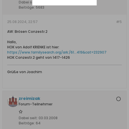
Dabei seit:
10.11.2015
Beiträge:
5683
25.08.2024, 22:57
#5
AW: Brösen Conzestr.2
Hallo,
HOK von Adolf KRIENKE ist hier:
https://www.familysearch.org/ark:/61...419&cat=232907
HOK Conzestr.2 geht von 1417-1426
Grüße von Joachim
zreimizak
Forum-Teilnehmer
Dabei seit:
03.03.2008
Beiträge:
64