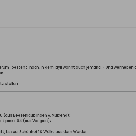
 herum "besteht" noch, in dem Idyll wohnt auch jemand. - Und wer neben 
en.
z stellen ...
hau (aus Beesenlaublingen & Mukrena);
reitgasse 64 (aus Wolgast);
Katt, Lissau, Schönhoff & Wölke aus dem Werder.