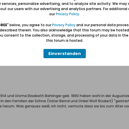
ur services, personalize advertising, and to analyze site activity. We may 
ut our users with our advertising and analytics partners. For additional d
our
Privacy Policy
.
GREE
" below, you agree to our
Privacy Policy
and our personal data proces
 described therein. You also acknowledge that this forum may be hosted
u consent to the collection, storage, and processing of your data in th
this forum is hosted.
Einverstanden
1914 und Uroma Elisabeth Bahlinger geb. 1890 haben wohl in der Augusta
 In den Familien der Söhne (Vater Bernd und Onkel Wolf Rückert) "geiste
us herum. Was genaues weiß ich nicht, vermute dass sie bis zum Alter v