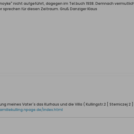
noyke" nicht aufgeführt, dagegen im Tel.buch 1938. Demnach vermutlich
 sprechen für diesen Zeitraum. Gruß Danziger Klaus
ng meines Vater´s das Kurhaus und die Villa ( Kullingstr.2 [ Sterniczej 2 ] 
familiekulling.npage.de/index.html