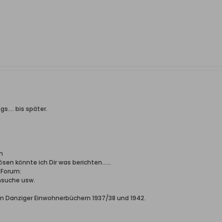
.... bis später.
m
ösen könnte ich Dir was berichten......
m Forum:
nsuche usw.
en Danziger Einwohnerbüchern 1937/38 und 1942.