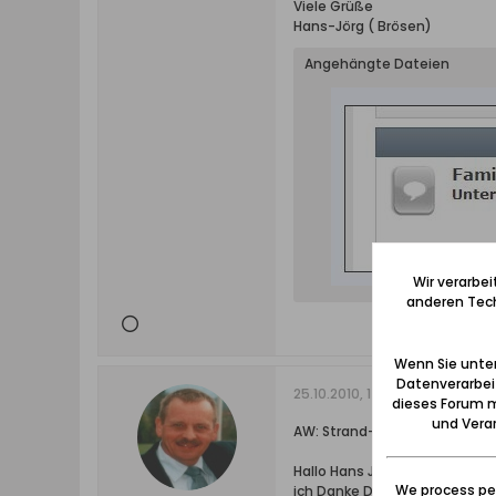
Viele Grüße
Hans-Jörg ( Brösen)
Angehängte Dateien
Wir verarbe
anderen Tech
Wenn Sie unten
Datenverarbei
25.10.2010, 14:05
dieses Forum m
und Verar
AW: Strand-Hotel
Hallo Hans Jörg,
We process per
ich Danke Dir recht herzlich, 