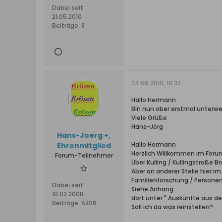
Dabei seit:
21.05.2010
Beiträge:
8
24.06.2010, 10:32
Hallo Hermann
Bin nun aber erstmal unterwegs
Viele Grüße
Hans-Jörg
Hans-Joerg +,
Hallo Hermann
Ehrenmitglied
Herzlich Willkommen im Foru
Forum-Teilnehmer
Über Kulling / Kullingstraße Br
Aber an anderer Stelle hier i
Familienforschung / Persone
Dabei seit:
Siehe Anhang
10.02.2008
dort unter " Auskünfte aus d
Beiträge:
5206
Soll ich da was reinstellen?