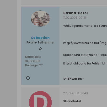
Strand-Hotel
11.02.2008, 07:38
Weiß irgendjemand, als Stra
Sebastian
Forum-Teilnehmer
http://www.brzezno.net/img/
Brösen und alt Brzeźno - web
Dabei seit:
10.02.2008
Entschuldigung für Fehler. Ic
Beiträge:
27
Stichworte:
-
27.02.2008, 19:43
Strandhotel