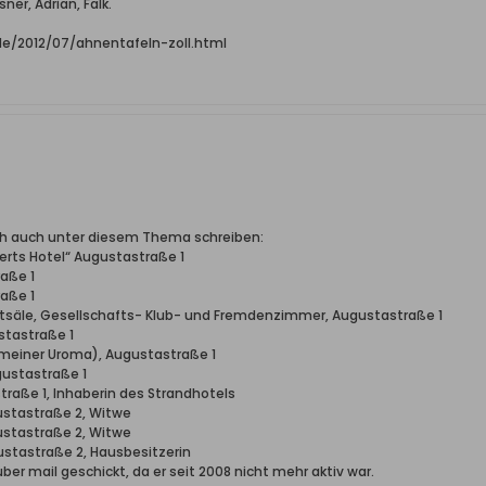
ner, Adrian, Falk.
.de/2012/07/ahnentafeln-zoll.html
h auch unter diesem Thema schreiben:
erts Hotel“ Augustastraße 1
raße 1
raße 1
estsäle, Gesellschafts- Klub- und Fremdenzimmer, Augustastraße 1
ustastraße 1
n meiner Uroma), Augustastraße 1
gustastraße 1
traße 1, Inhaberin des Strandhotels
gustastraße 2, Witwe
gustastraße 2, Witwe
ustastraße 2, Hausbesitzerin
ber mail geschickt, da er seit 2008 nicht mehr aktiv war.