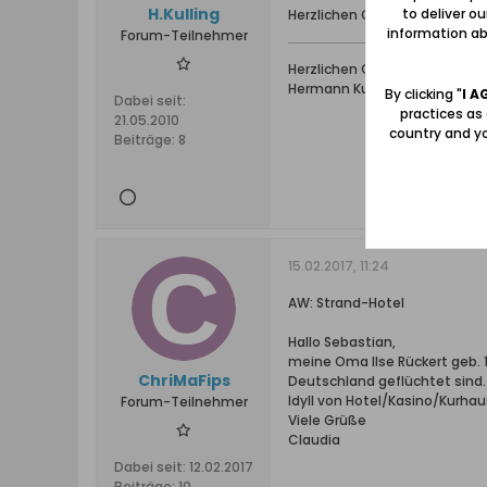
H.Kulling
to deliver o
Herzlichen Gruß Hermann
information abo
Forum-Teilnehmer
Herzlichen Gruß
Hermann Kulling
By clicking "
I A
Dabei seit:
practices as
21.05.2010
country and yo
Beiträge:
8
15.02.2017, 11:24
AW: Strand-Hotel
Hallo Sebastian,
meine Oma Ilse Rückert geb. 
ChriMaFips
Deutschland geflüchtet sind.
Idyll von Hotel/Kasino/Kurha
Forum-Teilnehmer
Viele Grüße
Claudia
Dabei seit:
12.02.2017
Beiträge:
10