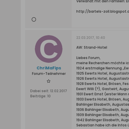
Verwandt mit den Familien: Els
http://bartels-zoll.blogspot
22.03.2017, 10:40
AW: Strand-Hotel
Liebes Forum,
meine Recherchen möchte ic
ChriMaFips
1924 erstmalige Nennung „Ew
1925 Ewerts Hotel, Augustast
Forum-Teilnehmer
1926 Ewerts Hotel, Augustast
1928 Ewerts Hotel, Brösen, F
Ewert Willi (?), Gastwirt, Aug
Dabei seit:
12.02.2017
1931 Ewert Ernst (erster Man
Beiträge:
10
1933 Ewerts Hotel, Brösen, Au
Bahlinger Elisabeth, Augustas
1936 Bahlinger Elisabeth, Au
1939 Bahlinger Elisabeth, Au
1942 Bahlinger Elisabeth, Aug
Sebastian habe ich die Infos ü