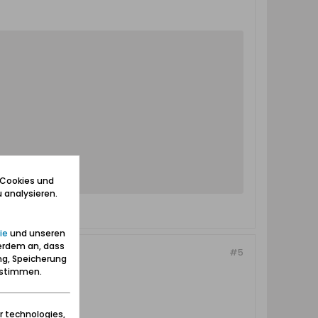
 Cookies und
 analysieren.
ie
und unseren
erdem an, dass
#5
ng, Speicherung
zustimmen.
r technologies,