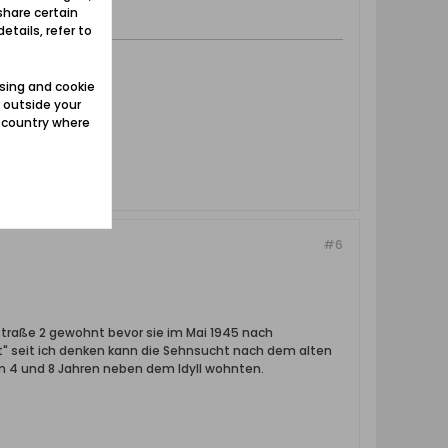
share certain
etails, refer to
sing and cookie
 outside your
e country where
#6
straße 2 gewohnt bevor sie im Mai 1945 nach
rt" seit ich denken kann die Sehnsucht nach dem alten
on 4 und 8 Jahren neben dem Idyll wohnten.