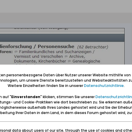
iten personenbezogene Daten über Nutzer unserer Website mithilfe von
nologien, um unsere Dienste bereitzustellen und Websiteaktivitäten zu
Weitere Einzelheiten finden Sie in unserer
Datenschutzrichtlinie
.
 auf "
Einverstanden
" klicken, stimmen Sie unserer
Datenschutzrichtlin
tungs- und Cookie-Praktiken wie dort beschrieben zu. Sie erkennen auß
öglicherweise außerhalb Ihres Landes gehostet wird und Sie der Erhebu
beitung Ihrer Daten in dem Land, in dem dieses Forum gehostet wird, 
sonal data about users of our site, through the use of cookies and othe
stell gerne etwas unter vorgeschlagener Rubrik rein.