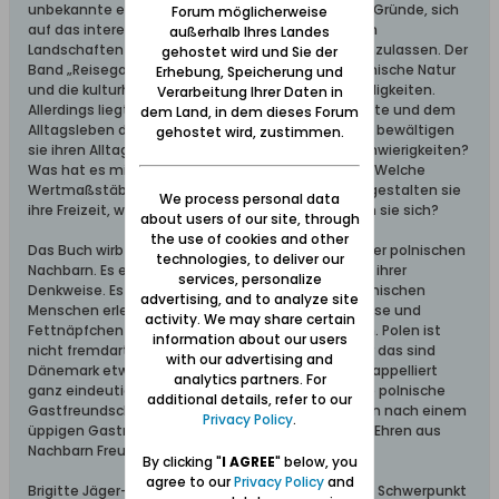
unbekannte europäische Kultur. Es gibt viele gute Gründe, sich
Forum möglicherweise
auf das interessante Land mit seinen unberührten
außerhalb Ihres Landes
Landschaften und gastfreundlichen Menschen einzulassen. Der
gehostet wird und Sie der
Band „Reisegast in Polen“ beschreibt auch die polnische Natur
Erhebung, Speicherung und
und die kulturhistorisch bedeutenden Sehenswürdigkeiten.
Verarbeitung Ihrer Daten in
Allerdings liegt sein Schwerpunkt auf der Geschichte und dem
dem Land, in dem dieses Forum
Alltagsleben des Landes. Wie leben die Polen? Wie bewältigen
gehostet wird, zustimmen.
sie ihren Alltag trotz vielfacher wirtschaftlicher Schwierigkeiten?
Was hat es mit ihrer starken Gläubigkeit auf sich? Welche
Wertmaßstäbe vermitteln sie ihren Kindern? Wie gestalten sie
We process personal data
ihre Freizeit, wie feiern, trauern und worüber freuen sie sich?
about users of our site, through
the use of cookies and other
Das Buch wirbt für ein besseres Verständnis unserer polnischen
technologies, to deliver our
Nachbarn. Es erklärt die Grundzüge ihrer Kultur und ihrer
services, personalize
Denkweise. Es wird Reisenden den Kontakt mit polnischen
advertising, and to analyze site
Menschen erleichtern und helfen, Missverständnisse und
activity. We may share certain
Fettnäpfchen im Umgang mit ihnen zu vermeiden. Polen ist
information about our users
nicht fremdartig bedrohlich, nur eben anders. Aber das sind
with our advertising and
Dänemark etwa oder Österreich auch. Die Autorin appelliert
analytics partners. For
ganz eindeutig: Fahren Sie hin! Trauen Sie sich! Die polnische
additional details, refer to our
Gastfreundschaft ist bekannt. Nicht selten werden nach einem
Privacy Policy
.
üppigen Gastmahl und einem oder zwei Wodka in Ehren aus
Nachbarn Freunde.
By clicking "
I AGREE
" below, you
agree to our
Privacy Policy
and
Brigitte Jäger-Dabek ist freie Journalistin mit dem Schwerpunkt