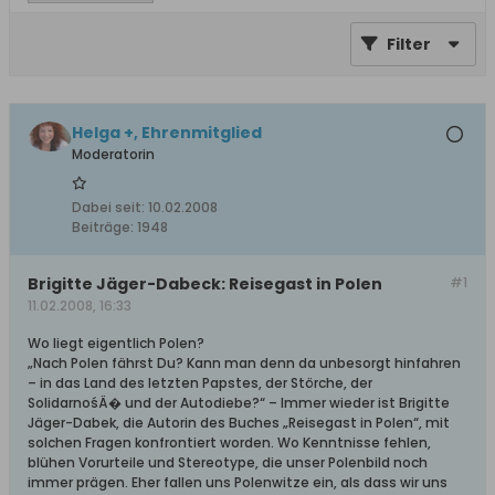
Filter
Helga +, Ehrenmitglied
Moderatorin
Dabei seit:
10.02.2008
Beiträge:
1948
Brigitte Jäger-Dabeck: Reisegast in Polen
#1
11.02.2008, 16:33
Wo liegt eigentlich Polen?
„Nach Polen fährst Du? Kann man denn da unbesorgt hinfahren
– in das Land des letzten Papstes, der Störche, der
SolidarnośÄ� und der Autodiebe?“ – Immer wieder ist Brigitte
Jäger-Dabek, die Autorin des Buches „Reisegast in Polen“, mit
solchen Fragen konfrontiert worden. Wo Kenntnisse fehlen,
blühen Vorurteile und Stereotype, die unser Polenbild noch
immer prägen. Eher fallen uns Polenwitze ein, als dass wir uns