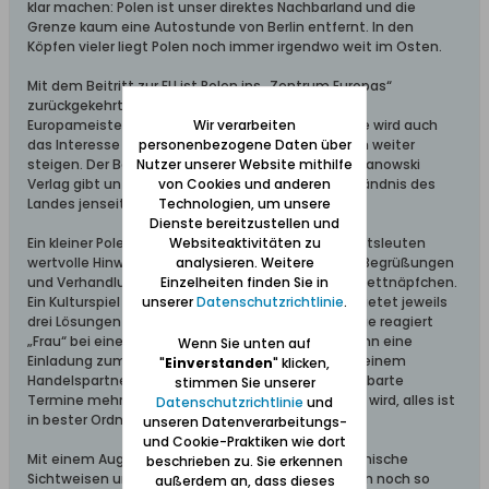
klar machen: Polen ist unser direktes Nachbarland und die
Grenze kaum eine Autostunde von Berlin entfernt. In den
Köpfen vieler liegt Polen noch immer irgendwo weit im Osten.
Mit dem Beitritt zur EU ist Polen ins „Zentrum Europas“
zurückgekehrt. Und seit der Vergabe der Fußball-
Europameisterschaft 2012 an Polen und die Ukraine wird auch
Wir verarbeiten
das Interesse an unserem europäischen Nachbarn weiter
personenbezogene Daten über
steigen. Der Band „Reisegast in Polen“ aus dem Iwanowski
Nutzer unserer Website mithilfe
Verlag gibt unzählige Tipps für ein besseres Verständnis des
von Cookies und anderen
Landes jenseits der Oder.
Technologien, um unsere
Dienste bereitzustellen und
Ein kleiner Polenknigge gibt Urlaubern und Geschäftsleuten
Websiteaktivitäten zu
wertvolle Hinweise für ein korrektes Verhalten bei Begrüßungen
analysieren. Weitere
und Verhandlungen, zum Thema Mitbringsel und Fettnäpfchen.
Einzelheiten finden Sie in
Ein Kulturspiel beschreibt sechs Situationen und bietet jeweils
unserer
Datenschutzrichtlinie
.
drei Lösungen an, von denen nur eine richtig ist: Wie reagiert
„Frau“ bei einem Handkuss? Soll ein Geschäftsmann eine
Wenn Sie unten auf
Einladung zum gemeinsamen Wochenende mit seinem
"
Einverstanden
" klicken,
Handelspartner annehmen? Was tun, wenn vereinbarte
stimmen Sie unserer
Termine mehrfach platzen, aber immer versichert wird, alles ist
Datenschutzrichtlinie
und
in bester Ordnung?
unseren Datenverarbeitungs-
und Cookie-Praktiken wie dort
Mit einem Augenzwinkern schildert die Autorin polnische
beschrieben zu. Sie erkennen
Sichtweisen und weckt Verständnis für diese vielen noch so
außerdem an, dass dieses