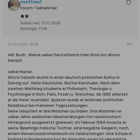
mottlau1
Forum-Teilnehmer
Dabei seit:
11.02.2008
Beiträge:
1736
19.02.2025, 19:38
#3
AW: Buch : Weine ueber Deutschland mein Kind von Alfons
Sarrach
Lieber Rainer,
Alfons Sarrach wuchs in einer deutsch polnischen Kultur in
Danzig auf. Vater Deutscher, Mutter Kaschubin. Nach dem
zweiten Weltkrieg studierte er Philosophi, Theologie u.
Psychologie in Rom, Paris, Posen u. Warschau. Ab 1965 arbeitet
er als freier Journalist. Spaeter wurde er leitender politischer
Redakteur bei mehreren Tageszeitungen.
Seine adoptiert er drei Mädchen au Indien. Das Mädchen wr
ueber Jahre seelischen Misshandlungen mit rassistischem
Hintergrund ausgesetzt gewesen. Im Februar 1994 musste er
seine 18jaehrige indische Tochter, eine begabte Geigerin, nach
einem Nervenzusammenbruch ins Usland bringen. Eine Schule in
England in Nordengland bot ihr daraufhin einen Studienplätze