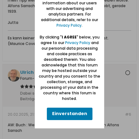
mein Tipp weil ich beim Thema "Danzig" frueher bleiben wollte.
information about our users
Alfons Sarrach ist ein Danziger der die Nazis miterlebt, gerade
with our advertising and
1939.
analytics partners. For
additional details, refer to our
Jutta
Privacy Policy
.
By clicking "
I AGREE
" below, you
Es kann keiner gerecht sein, der nicht menschlich ist.
agree to our
Privacy Policy
and
(Maurice Cove de Murville) Französischer Politiker
our personal data processing
and cookie practices as
described therein. You also
acknowledge that this forum
may be hosted outside your
Ulrich 31
country and you consent to the
Forum-Teilnehmer
collection, storage, and
processing of your data in the
country where this forum is
Dabei seit:
04.11.2011
hosted.
Beiträge:
8612
Einverstanden
20.02.2025, 21:57
#6
AW: Buch : Weine ueber Deutschland mein Kind von Alfons
Sarrach