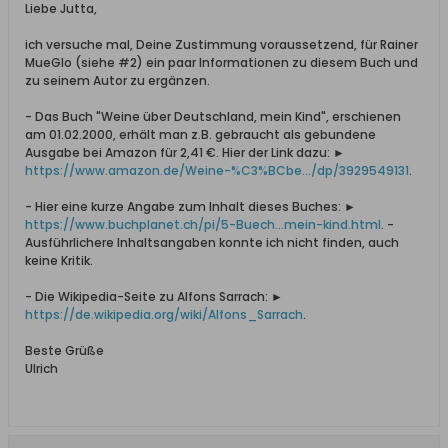
Liebe Jutta,
ich versuche mal, Deine Zustimmung voraussetzend, für Rainer
MueGlo (siehe #2) ein paar Informationen zu diesem Buch und
zu seinem Autor zu ergänzen.
- Das Buch "Weine über Deutschland, mein Kind", erschienen
am 01.02.2000, erhält man z.B. gebraucht als gebundene
Ausgabe bei Amazon für 2,41 €. Hier der Link dazu: ►
https://www.amazon.de/Weine-%C3%BCbe.../dp/3929549131
.
- Hier eine kurze Angabe zum Inhalt dieses Buches: ►
https://www.buchplanet.ch/pi/5-Buech...mein-kind.html
. -
Ausführlichere Inhaltsangaben konnte ich nicht finden, auch
keine Kritik.
- Die Wikipedia-Seite zu Alfons Sarrach: ►
https://de.wikipedia.org/wiki/Alfons_Sarrach
.
Beste Grüße
Ulrich