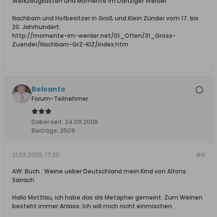
Werkzeugkasten und Momente im Danziger Werder
Nachbarn und Hofbesitzer in Groß und Klein Zünder vom 17. bis
20. Jahrhundert:
http://momente-im-werder.net/01_Offen/31_Gross-
Zuender/Nachbarn-GrZ-KlZ/index.htm
Belcanto
Forum-Teilnehmer
Dabei seit:
24.09.2008
Beiträge:
2509
21.02.2025, 17:20
#8
AW: Buch : Weine ueber Deutschland mein Kind von Alfons
Sarrach
Hallo Mottlau, ich habe das als Metapher gemeint. Zum Weinen
besteht immer Anlass. Ich will mich nicht einmischen.