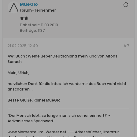
MueGlo
Forum-Teilnehmer
Dabei seit:
11.03.2010
Beiträge:
1137
21.02.2025, 12:40
#7
AW: Buch : Weine ueber Deutschland mein Kind von Alfons
Sarrach
Moin, Ulrich,
herzlichen Dank für die Infos. Ich werde mir das Buch wohl nicht
anschaffen ...
Beste Grüße, Rainer MueGlo
"Der Mensch lebt, so lange man sich seiner erinnert!" -
Afrikanisches Sprichwort
www.Momente-im-Werder.net --- Adressbücher, Literatur,