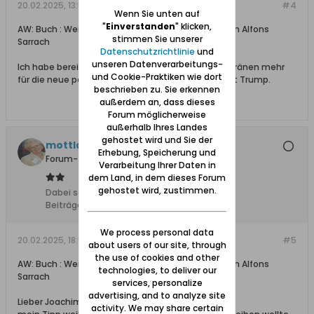
20.02.2025, 13:51
#4
Wenn Sie unten auf
"
Einverstanden
" klicken,
AW: Buch : Weine ueber Deutschland mein Kind von Alfons
stimmen Sie unserer
Sarrach
Datenschutzrichtlinie
und
unseren Datenverarbeitungs-
Ich habe bereits genug geweint, und habe keine Tränen mehr
und Cookie-Praktiken wie dort
für die neue politische Entwicklung durch Präsident Trump.
beschrieben zu. Sie erkennen
außerdem an, dass dieses
Forum möglicherweise
außerhalb Ihres Landes
gehostet wird und Sie der
mottlau1
Erhebung, Speicherung und
Forum-Teilnehmer
Verarbeitung Ihrer Daten in
dem Land, in dem dieses Forum
gehostet wird, zustimmen.
Dabei seit:
11.02.2008
Beiträge:
1736
We process personal data
20.02.2025, 18:54
#5
about users of our site, through
the use of cookies and other
AW: Buch : Weine ueber Deutschland mein Kind von Alfons
technologies, to deliver our
Sarrach
services, personalize
advertising, and to analyze site
Lieber Joachim,
activity. We may share certain