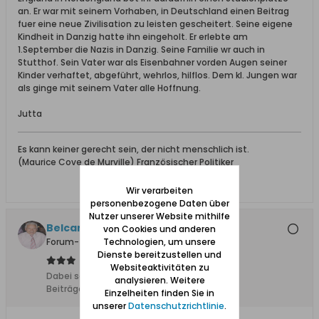
an. Er war mit seinem Vorhaben, in Deutschland einen Beitrag
fuer eine neue Zivilisation zu leisten gescheitert. Seine eigene
Kindheit in Danzig hatte ihn eingeholt. Er erlebte am
1.September die Nazis in Danzig. Seine Familie wr auch in
Stutthof. Sein Vater war als Eisenbahner vorden Augen seiner
Kinder verhaftet, abgeführt, wehrlos, hilflos. Dem kl. Jungen war
als ginge mit seinem Vater alle Hoffnung.
Jutta
Es kann keiner gerecht sein, der nicht menschlich ist.
(Maurice Cove de Murville) Französischer Politiker
Wir verarbeiten
personenbezogene Daten über
Nutzer unserer Website mithilfe
Belcanto
von Cookies und anderen
Technologien, um unsere
Forum-Teilnehmer
Dienste bereitzustellen und
Websiteaktivitäten zu
Dabei seit:
24.09.2008
analysieren. Weitere
Beiträge:
2509
Einzelheiten finden Sie in
unserer
Datenschutzrichtlinie
.