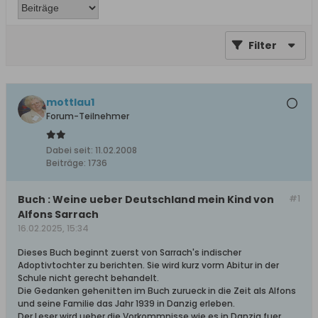
Filter
mottlau1
Forum-Teilnehmer
Dabei seit:
11.02.2008
Beiträge:
1736
Buch : Weine ueber Deutschland mein Kind von
#1
Alfons Sarrach
16.02.2025, 15:34
Dieses Buch beginnt zuerst von Sarrach's indischer
Adoptivtochter zu berichten. Sie wird kurz vorm Abitur in der
Schule nicht gerecht behandelt.
Die Gedanken gehenitten im Buch zurueck in die Zeit als Alfons
und seine Familie das Jahr 1939 in Danzig erleben.
Der Leser wird ueber die Vorkommnisse wie es in Danzig fuer