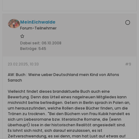
MeinEichwalde
Forum-Teilnehmer
Dabei seit:
06.10.2008
Beiträge:
545
23.02.2025, 10:33
#9
AW: Buch : Weine ueber Deutschland mein Kind von Alfons
Sarrach
Vielleicht findet dieses brandaktuelle Buch auch eine
Bewertung. Denn das Urteil eines nagelneuen Mitgliedes kann
michnicht befrie befiredigen. Getern in Berlin sprach in Polen an,
um herauszufinden, welche Rollen diese Bücher finden, um die
Tränen zu trocknen.. "Bei den Büchern von Frau Kubik handelt es
sich um Liebesromane bzw. literarische Romane, die (wenn
überhaupt) lose in der historischen Realität angesiedelt sind.
Es lohnt sich nicht, sich darauf einzulassen, es ist
Zeitverschwendung, es sei denn, man hat Lust auf etwas auf