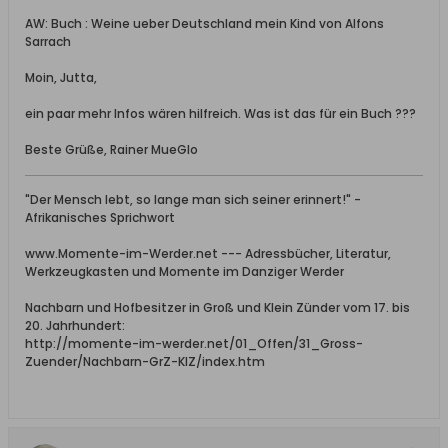
AW: Buch : Weine ueber Deutschland mein Kind von Alfons
Sarrach
Moin, Jutta,
ein paar mehr Infos wären hilfreich. Was ist das für ein Buch ???
Beste Grüße, Rainer MueGlo
"Der Mensch lebt, so lange man sich seiner erinnert!" -
Afrikanisches Sprichwort
www.Momente-im-Werder.net --- Adressbücher, Literatur,
Werkzeugkasten und Momente im Danziger Werder
Nachbarn und Hofbesitzer in Groß und Klein Zünder vom 17. bis
20. Jahrhundert:
http://momente-im-werder.net/01_Offen/31_Gross-
Zuender/Nachbarn-GrZ-KlZ/index.htm