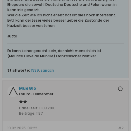
Ehepaare die sowohl Deutsche Deutsche und Polen waren in
Kenntnis gesetzt.
Wer die Zeit wie ich nicht erlebt hat ist dies hoch interssant.
Evtl. kann der Leser vieles besser ueber die Zustände der
Nazizeit besser verstehen.
Jutta
Es kann keiner gerecht sein, der nicht menschlich ist.
(Maurice Cove de Murville) Französischer Politiker
Stichworte:
1939
,
sarrach
MueGlo
Forum-Teilnehmer
Dabei seit:
11.03.2010
Beiträge:
1137
19.02.2025, 00:22
#2