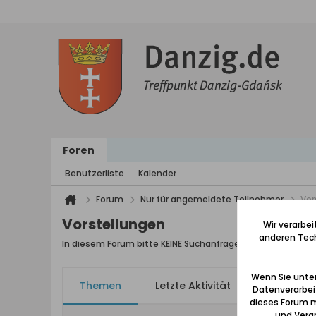
Foren
Benutzerliste
Kalender
Forum
Nur für angemeldete Teilnehmer
Vor
Vorstellungen
Wir verarbe
anderen Tech
In diesem Forum bitte KEINE Suchanfragen stellen
Wenn Sie unten
Themen
Letzte Aktivität
Meine Ab
Datenverarbei
dieses Forum m
und Verar