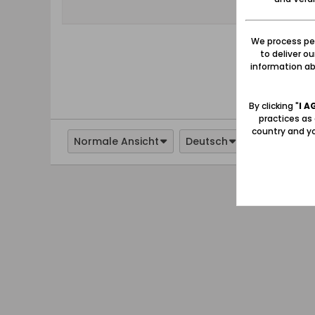
We process per
to deliver o
information abo
By clicking "
I A
practices as
country and yo
Normale Ansicht
Deutsch