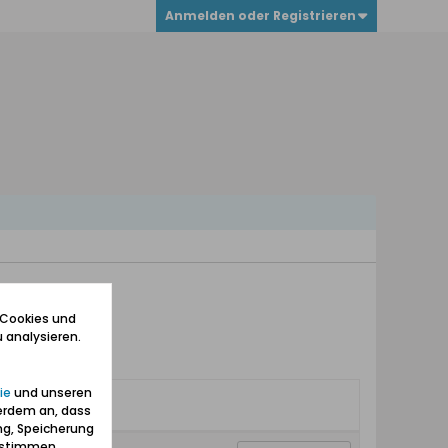
Anmelden oder Registrieren
 Cookies und
 analysieren.
ie
und unseren
erdem an, dass
ng, Speicherung
zustimmen.