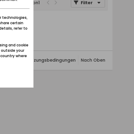
Seite
von
1
Filter
r technologies,
share certain
etails, refer to
sing and cookie
 outside your
e country where
ivatsphäre
Nutzungsbedingungen
Nach Oben