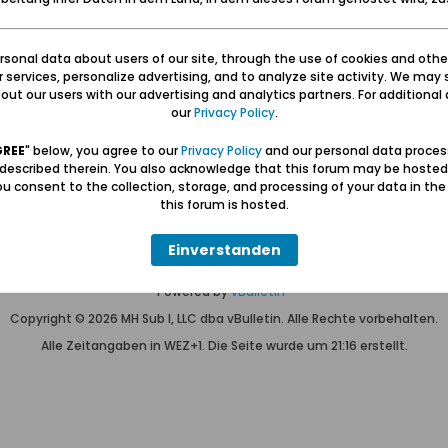
sonal data about users of our site, through the use of cookies and othe
Keine Themen gefunden oder du bist nicht registriert.
ur services, personalize advertising, and to analyze site activity. We may 
Nur
registrierte Benutzer
können alles sehen.
ut our users with our advertising and analytics partners. For additional d
our
Privacy Policy
.
GREE
" below, you agree to our
Privacy Policy
and our personal data proces
 described therein. You also acknowledge that this forum may be hosted
u consent to the collection, storage, and processing of your data in th
Hilfe
Kontakt
Pr
this forum is hosted.
Einverstanden
Wolfgang Naujocks MMXXVI
Powered by
vBulletin®
Copyright © 2026 MH Sub I, LLC dba vBulletin. Alle Rechte vorbehalten.
Alle Zeitangaben in WEZ+1. Die Seite wurde um 21:16 erstellt.