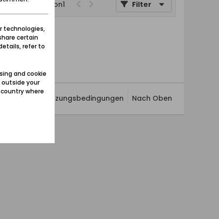
Seite
von
1
Filter
r technologies,
share certain
etails, refer to
sing and cookie
 outside your
e country where
ivatsphäre
Nutzungsbedingungen
Nach Oben