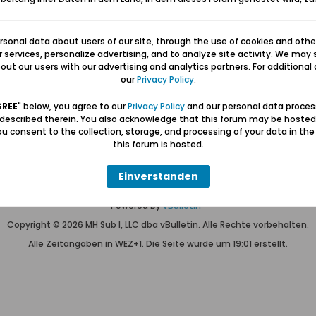
sonal data about users of our site, through the use of cookies and othe
Keine Themen gefunden oder du bist nicht registriert.
ur services, personalize advertising, and to analyze site activity. We may 
Nur
registrierte Benutzer
können alles sehen.
ut our users with our advertising and analytics partners. For additional d
our
Privacy Policy
.
GREE
" below, you agree to our
Privacy Policy
and our personal data proces
 described therein. You also acknowledge that this forum may be hosted
u consent to the collection, storage, and processing of your data in th
Hilfe
Kontakt
Pr
this forum is hosted.
Einverstanden
Wolfgang Naujocks MMXXVI
Powered by
vBulletin®
Copyright © 2026 MH Sub I, LLC dba vBulletin. Alle Rechte vorbehalten.
Alle Zeitangaben in WEZ+1. Die Seite wurde um 19:01 erstellt.