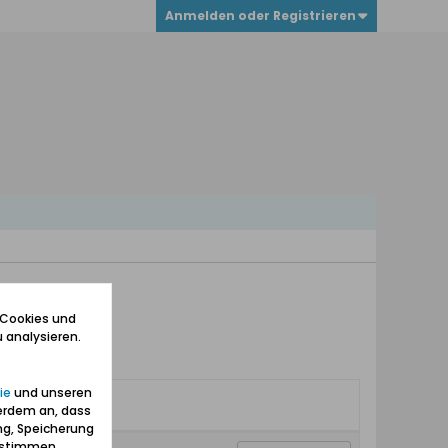
Anmelden oder Registrieren
 Cookies und
 analysieren.
ie
und unseren
erdem an, dass
ng, Speicherung
zustimmen.