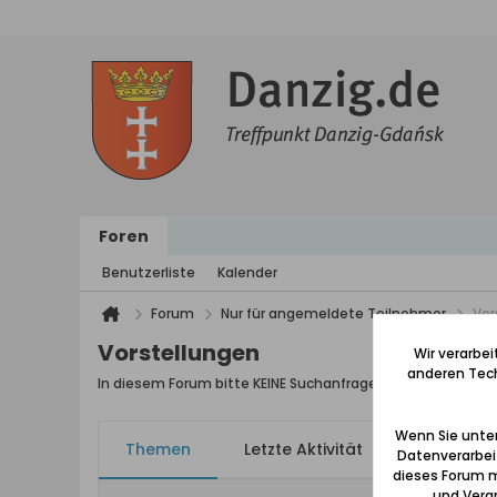
Foren
Benutzerliste
Kalender
Forum
Nur für angemeldete Teilnehmer
Vor
Vorstellungen
Wir verarbe
anderen Tech
In diesem Forum bitte KEINE Suchanfragen stellen
Wenn Sie unten
Themen
Letzte Aktivität
Meine Ab
Datenverarbei
dieses Forum m
und Verar