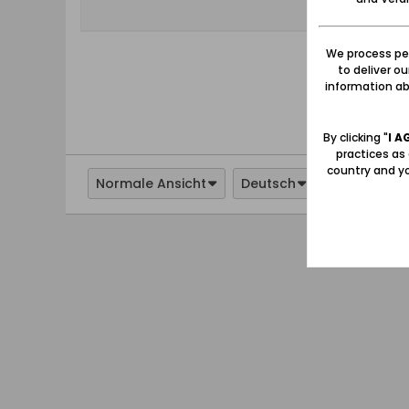
We process per
to deliver o
information abo
By clicking "
I A
practices as
country and yo
Normale Ansicht
Deutsch