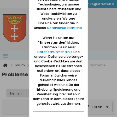
Anmelden oder Registrieren
Technologien, um unsere
Dienste bereitzustellen und
Websiteaktivitäten zu
analysieren. Weitere
Einzelheiten finden Sie in
unserer
Datenschutzrichtlinie
.
Wenn Sie unten auf
"
Einverstanden
" klicken,
stimmen Sie unserer
Datenschutzrichtlinie
und
unseren Datenverarbeitungs-
und Cookie-Praktiken wie dort
Forum
Nur für angemeldete Teilnehmer
Probleme
beschrieben zu. Sie erkennen
außerdem an, dass dieses
Probleme
Forum möglicherweise
außerhalb Ihres Landes
gehostet wird und Sie der
Erhebung, Speicherung und
Verarbeitung Ihrer Daten in
dem Land, in dem dieses Forum
gehostet wird, zustimmen.
Filter