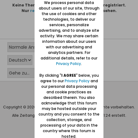
We process personal data
Keine Themen gefunden oder du bist nicht registriert.
about users of our site, through
Nur
registrierte Benutzer
können alles sehen.
the use of cookies and other
technologies, to deliver our
services, personalize
advertising, and to analyze site
activity. We may share certain
information about our users
with our advertising and
analytics partners. For
additional details, refer to our
Privacy Policy
.
By clicking "
I AGREE
" below, you
agree to our
Privacy Policy
and
our personal data processing
Wolfgang Naujocks MMXXVI
and cookie practices as
described therein. You also
Powered by
vBulletin®
acknowledge that this forum
Copyright © 2026 MH Sub I, LLC dba vBulletin. Alle Rechte vorbehalten.
may be hosted outside your
country and you consent to the
Alle Zeitangaben in WEZ+1. Die Seite wurde um 21:24 erstellt.
collection, storage, and
processing of your data in the
country where this forum is
hosted.