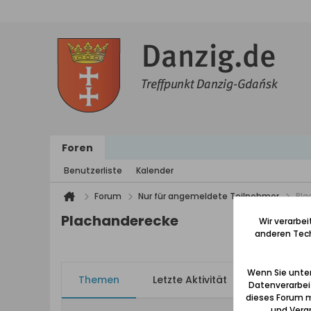
Foren
Benutzerliste
Kalender
Forum
Nur für angemeldete Teilnehmer
Pla
Plachanderecke
Wir verarbe
anderen Tech
Wenn Sie unten
Themen
Letzte Aktivität
Meine Ab
Datenverarbei
dieses Forum m
und Verar