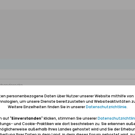
chanderecke
iten personenbezogene Daten über Nutzer unserer Website mithilfe von
nologien, um unsere Dienste bereitzustellen und Websiteaktivitäten zu
Weitere Einzelheiten finden Sie in unserer
Datenschutzrichtlinie
.
 auf "
Einverstanden
" klicken, stimmen Sie unserer
Datenschutzrichtlin
onnements
Bilder
tungs- und Cookie-Praktiken wie dort beschrieben zu. Sie erkennen auß
öglicherweise außerhalb Ihres Landes gehostet wird und Sie der Erhebu
beitung Ihrer Daten in dem Land, in dem dieses Forum gehostet wird, 