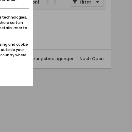
Seite
von
1
Filter
r technologies,
share certain
etails, refer to
sing and cookie
 outside your
e country where
ivatsphäre
Nutzungsbedingungen
Nach Oben