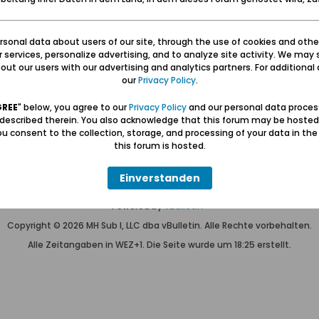
Keine Themen gefunden oder du bist nicht registriert.
sonal data about users of our site, through the use of cookies and othe
Nur
registrierte Benutzer
können alles sehen.
ur services, personalize advertising, and to analyze site activity. We may 
ut our users with our advertising and analytics partners. For additional d
our
Privacy Policy
.
GREE
" below, you agree to our
Privacy Policy
and our personal data proces
 described therein. You also acknowledge that this forum may be hosted
u consent to the collection, storage, and processing of your data in th
Hilfe
Kontakt
Pr
this forum is hosted.
Einverstanden
Wolfgang Naujocks MMXXVI
Powered by
vBulletin®
Copyright © 2026 MH Sub I, LLC dba vBulletin. Alle Rechte vorbehalten.
Alle Zeitangaben in WEZ+1. Die Seite wurde um 18:25 erstellt.