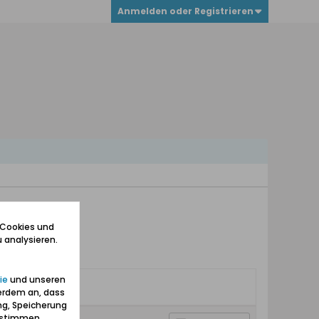
Anmelden oder Registrieren
 Cookies und
 analysieren.
ie
und unseren
erdem an, dass
ng, Speicherung
zustimmen.