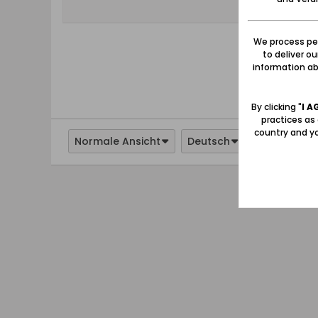
We process per
to deliver o
information abo
By clicking "
I A
practices as
country and yo
Normale Ansicht
Deutsch